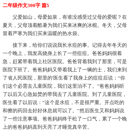
二年级作文300字 篇5
父爱如山，母爱如泉，有谁没感受过父母的爱呢？在
夏天，父母顶着酷暑为我们买来冰爽的冰棍。冬天，父母
冒着严寒为我们买来温暖的热水袋。
接下来，给你们说说我长水痘的事。记得去年冬天的
一个晚上，我发高烧身上长了一些痘痘。爸爸妈妈很着
急，赶紧带着我上社区医院。爸爸背着我到了那里，可是
医院下班了。爸爸妈妈又带着我上了一辆的士，我们来到
了省人民医院，那里的'医生看了我身上的痘痘后说；“你
们这个必需去儿童医院，我们这里治不了。”爸爸妈妈听
了以后又心急如焚的带我去了儿童医院。到了儿童医院，
医生看了以后说：“这个是水痘，不是很严重。开点吃的
和擦的药回去好好休息就可以了。”然后医生又和妈妈说
了一些注意事项。爸爸妈妈终于松了一口气，累了一个晚
上的爸爸妈妈直到天亮了才睡觉真辛苦。