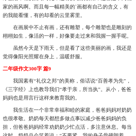
家的画风啊。而且每一幅精美的`画都有自己的含义，有
的我能看懂，有的却看的云里雾里。
在画展中不止有画，还有雕塑，每个雕塑也是雕刻的
栩栩如生，像活的一样，好像要走过来和我握一握手呢。
虽然今天是下雨天，但是看了这些美丽的画，我还是
觉得像阳光照耀在身上，温暖舒服。
二年级作文300字 篇9
我国素有“礼仪之邦”的美称，俗话说“百善孝为先”，
《三字经》上也教导我们“孝于亲，所当执”。从小，爸爸
妈妈也是用言行这样来教育我的。
我生活在一个非常幸福和睦的家庭，爸爸妈妈对奶奶
也很孝敬。奶奶每天都想多做点事以减少爸爸妈妈的负
担，但爸爸妈妈经常劝奶奶少忙点活，多注意休息。每当
这时，奶奶总会笑着说：“不要紧，我的身子骨硬朗着