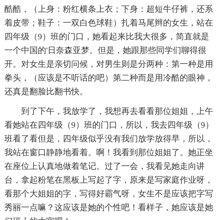
酷酷，（上身：粉红横条上衣；下身：超短牛仔裤，还系
着皮带；鞋子：一双白色球鞋）扎着马尾辫的女生，站在
四年级（9）班的门口，她看起来比我大很多，简直就是
一个中国的'日奈森亚梦。但是，她跟那些同学们聊得很
开。对女生是亲切问候，对男生则是分两种：第一种是用
拳头，（应该是不听话的吧）第二种而是用冷酷的眼神，
还真是翻脸比翻书快。
到了下午，我放学了，我想再去看看那位姐姐，上午
看她站在四年级（9）班的门口，所以，我去四年级（9）
班看了看但是，四年级似乎没有我们放学放得早，所以，
我站在窗口静静地看着。啊！我看到那位姐姐了。她正坐
在座位上认真地做着笔记。过了一会，我看见她走向讲
台，拿起粉笔在黑板上写起了字，原来是写家庭作业呀，
看那个大姐姐的字，写得好霸气呀，女生不是应该把字写
秀丽一点嘛？这应该是她的个性吧！看样子，她应该是她