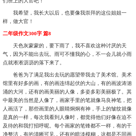
们班上的大官吧！
我希望，我长大以后，也要像我崇拜的这位姐姐一
样，做大官！
二年级作文300字 篇8
天色灰蒙蒙的，要下雨了，我不喜欢这种讨厌的天
气，因为不能出去玩。雨可不懂我的心，不一会儿就小雨
点就淅淅沥沥的落下来了。
爸爸为了满足我出去玩的愿望带我去了美术馆。美术
馆里有好多的画，有的画连绵起伏的大山，有的画波涛汹
涌的大河，还有的画美丽的人像，多姿多彩美丽极了。其
中最美的当然是人像了，画家手里的笔就像马良神笔，把
人画活了，那些画里的人眼睛炯炯有神，手上的皱纹就像
是真的一样，每次我看到人像时，都觉得他们好像在迫不
及待的和我打招呼呢。每个画家的笔锋都不一样，有的干
净整洁，有的清晰可见，还有的暗淡模糊，这都是不同画