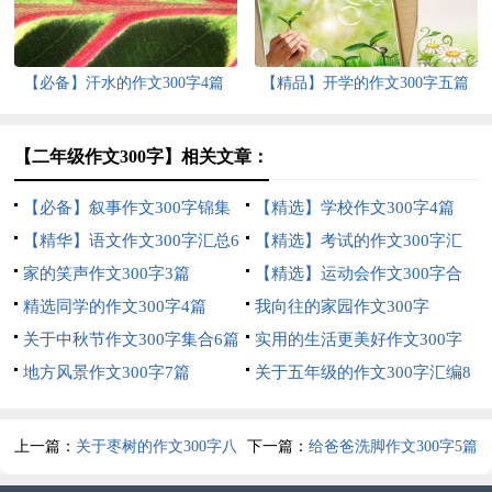
【必备】汗水的作文300字4篇
【精品】开学的作文300字五篇
【二年级作文300字】相关文章：
【必备】叙事作文300字锦集
【精选】学校作文300字4篇
10篇
【精华】语文作文300字汇总6
【精选】考试的作文300字汇
篇
家的笑声作文300字3篇
总十篇
【精选】运动会作文300字合
精选同学的作文300字4篇
集6篇
我向往的家园作文300字
关于中秋节作文300字集合6篇
实用的生活更美好作文300字
地方风景作文300字7篇
合集九篇
关于五年级的作文300字汇编8
篇
上一篇：
关于枣树的作文300字八
下一篇：
给爸爸洗脚作文300字5篇
篇