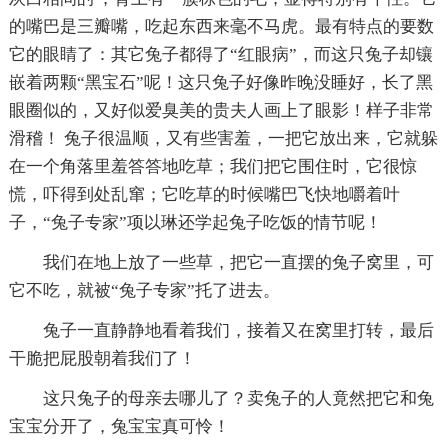
的嘴巴是三瓣嘴，吃起东西来毫不马虎。最有特点的要数
它的眼睛了：其它兔子都得了“红眼病”，而这只兔子却镶
嵌着两颗“黑宝石”呢！这只兔子好像昨晚没睡好，长了黑
眼圈似的，又好似爱臭美的贵夫人画上了眼影！样子非常
滑稽！ 兔子很温顺，又有些害羞，一把它放出来，它就躲
在一个角落里羞答答地吃草；我们把它围住时，它很惊
慌，吓得到处乱窜；它吃草的时候嘴巴飞快地嚼着叶
子，“兔子专家”项以琳还学起兔子吃饭的情节呢！
我们在地上放了一些草，把它一直摆的兔子窝里，可
它不吃，就被“兔子专家”托了进去。
兔子一直静静地看着我们，接着又在窝里打转，最后
干脆把屁股朝着我们了！
这只兔子的母亲去哪儿了？卖兔子的人竟然把它和兔
宝宝分开了，兔宝宝真可怜！