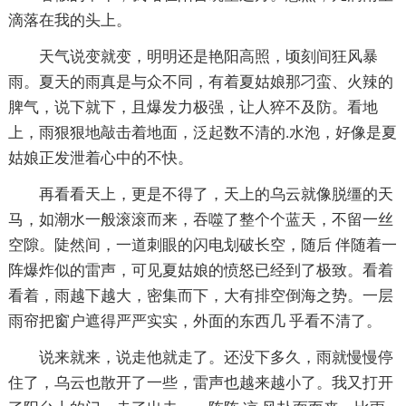
滴落在我的头上。
天气说变就变，明明还是艳阳高照，顷刻间狂风暴
雨。夏天的雨真是与众不同，有着夏姑娘那刁蛮、火辣的
脾气，说下就下，且爆发力极强，让人猝不及防。看地
上，雨狠狠地敲击着地面，泛起数不清的.水泡，好像是夏
姑娘正发泄着心中的不快。
再看看天上，更是不得了，天上的乌云就像脱缰的天
马，如潮水一般滚滚而来，吞噬了整个个蓝天，不留一丝
空隙。陡然间，一道刺眼的闪电划破长空，随后 伴随着一
阵爆炸似的雷声，可见夏姑娘的愤怒已经到了极致。看着
看着，雨越下越大，密集而下，大有排空倒海之势。一层
雨帘把窗户遮得严严实实，外面的东西几 乎看不清了。
说来就来，说走他就走了。还没下多久，雨就慢慢停
住了，乌云也散开了一些，雷声也越来越小了。我又打开