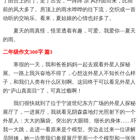
了阳台上的门，走了出去，一阵阵 凉 风扑面而来，比雨
前的风大多了。房顶上的雨水哗哗的往下流，交织成一首
动听的交响乐。看来，夏姑娘的心情也好多了。
夏天的雨真怪，怪里透着有趣，可爱。我爱你—夏天
的雨。
二年级作文300字 篇3
寒假的一天，我和爸爸妈妈一起去观看外星人探秘
展。一路上我兴奋地不得了，心想这外星人不知长什么样
子，和我们人类有什么区别啊。这回终于可以看见外星人
的“庐山真面目”了，可真过瘾啊！
我们很快就到了位于宁波世纪东方广场的外星人探秘
展厅了，一进展厅，我就看见阴森森地灯光照射下的一个
外星人：大大的脑袋、突出的'大眼睛、细长的身体……吓
我一大跳，走进一看原来是个模型。旁边走过来一位讲解
员阿姨，她一边带我们参观展厅里面一个个模型和一张张