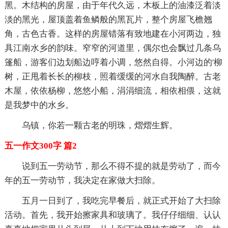
黑。木结构的房屋，由于年代久远，木板上的油漆泛着淡
淡的黑光，屋顶盖着鱼鳞般的黑瓦片，整个房屋飞檐翘
角，古色古香。这样的房屋错落有致地建在小河两边，独
具江南水乡的韵味。窄窄的河道里，偶尔也会飘过几条乌
篷船，游客们边划船边哼着小调，悠然自得。小河边的'柳
树，正甩着长长的柳枝，照着缓缓的河水自我陶醉。古老
木屋，依依杨柳，悠悠小船，涓涓细流，相依相偎，这就
是我梦中的水乡。
乌镇，你若一颗古老的明珠，熠熠生辉。
五一作文300字 篇2
说到五一劳动节，那么不得不提的就是劳动了，而今
年的五一劳动节，我决定在家做大扫除。
五月一日到了，我吃完早餐后，就正式开始了大扫除
活动。首先，我开始擦家具和玻璃了。我仔仔细细、认认