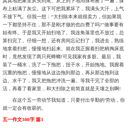
真真地把家里从头到尾、从上到下地用抹布擦了一遍，抹
布上粘满了灰尘。这下可把我累坏了，我满头大汗，上气
不接下气。但我一想：“大扫除本来就很卖力，但如果我
一下都坚持不住，那不是刚才做的也白费了吗?”做事要有
始有终。于是我又开始扫地了。我连角落里也不放过，总
算扫完了。仔细一想，还有房间忘记扫了，我进去，熟练
地拿着扫把，慢慢地扫起来。就在我正握着扫把柄掏床底
时，竟然发现了两只死蟑螂!可见我家有多脏。最后，我
装了一桶水，洗了一下拖把，扭干水，开始拖地。我握着
沉重的拖把，慢慢地从这边拖到那边，再从那边拖到这
边。水干了，我又把拖把冲洗一遍。等我干完了全部的
活，再看了看家里，和大扫除之前简直就是天壤之别啊!
在这个五一劳动节我知道，只要付出辛勤的'劳动，你
就一定会有收获的。
五一作文300字 篇3