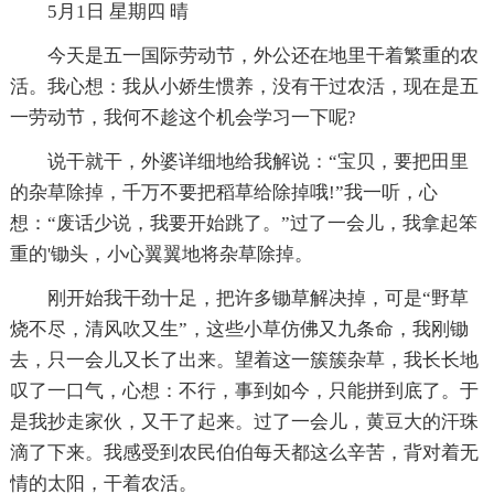
5月1日 星期四 晴
今天是五一国际劳动节，外公还在地里干着繁重的农
活。我心想：我从小娇生惯养，没有干过农活，现在是五
一劳动节，我何不趁这个机会学习一下呢?
说干就干，外婆详细地给我解说：“宝贝，要把田里
的杂草除掉，千万不要把稻草给除掉哦!”我一听，心
想：“废话少说，我要开始跳了。”过了一会儿，我拿起笨
重的'锄头，小心翼翼地将杂草除掉。
刚开始我干劲十足，把许多锄草解决掉，可是“野草
烧不尽，清风吹又生”，这些小草仿佛又九条命，我刚锄
去，只一会儿又长了出来。望着这一簇簇杂草，我长长地
叹了一口气，心想：不行，事到如今，只能拼到底了。于
是我抄走家伙，又干了起来。过了一会儿，黄豆大的汗珠
滴了下来。我感受到农民伯伯每天都这么辛苦，背对着无
情的太阳，干着农活。