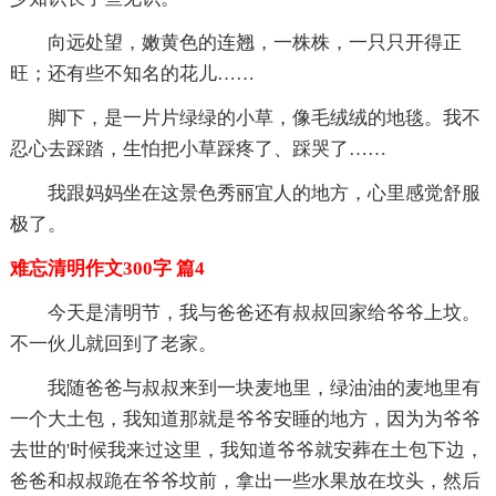
向远处望，嫩黄色的连翘，一株株，一只只开得正
旺；还有些不知名的花儿……
脚下，是一片片绿绿的小草，像毛绒绒的地毯。我不
忍心去踩踏，生怕把小草踩疼了、踩哭了……
我跟妈妈坐在这景色秀丽宜人的地方，心里感觉舒服
极了。
难忘清明作文300字 篇4
今天是清明节，我与爸爸还有叔叔回家给爷爷上坟。
不一伙儿就回到了老家。
我随爸爸与叔叔来到一块麦地里，绿油油的麦地里有
一个大土包，我知道那就是爷爷安睡的地方，因为为爷爷
去世的'时候我来过这里，我知道爷爷就安葬在土包下边，
爸爸和叔叔跪在爷爷坟前，拿出一些水果放在坟头，然后