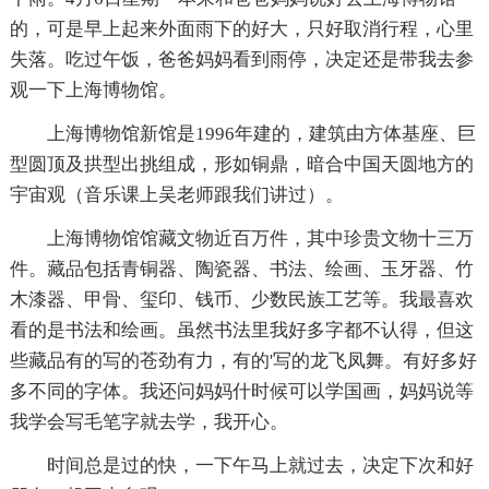
的，可是早上起来外面雨下的好大，只好取消行程，心里
失落。吃过午饭，爸爸妈妈看到雨停，决定还是带我去参
观一下上海博物馆。
上海博物馆新馆是1996年建的，建筑由方体基座、巨
型圆顶及拱型出挑组成，形如铜鼎，暗合中国天圆地方的
宇宙观（音乐课上吴老师跟我们讲过）。
上海博物馆馆藏文物近百万件，其中珍贵文物十三万
件。藏品包括青铜器、陶瓷器、书法、绘画、玉牙器、竹
木漆器、甲骨、玺印、钱币、少数民族工艺等。我最喜欢
看的是书法和绘画。虽然书法里我好多字都不认得，但这
些藏品有的写的苍劲有力，有的'写的龙飞凤舞。有好多好
多不同的字体。我还问妈妈什时候可以学国画，妈妈说等
我学会写毛笔字就去学，我开心。
时间总是过的快，一下午马上就过去，决定下次和好