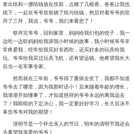
拿出纸和一摞纸钱放在坟前，点燃了几根香。爸爸让我也
跪下，一起在爷爷坟前烧了纸与纸钱，然后对着爷爷的坟
拜了三拜，我说，爷爷，我们来看您了！
祭拜完爷爷，回到家里，妈妈给我们包的饺子，我一
边吃一边听妈妈给我讲我小时候的故事，我小时候爷爷非
常疼爱我，经常给我买好东西吃，还买好多的玩具给我
玩。爷爷给我买过玩具飞机，还有望远镜。他希望我长大
后当一名军事专家。
然而就在三年前，爷爷得了重病去世了，我都不知道
爷爷去了哪里，因为我那时还小！后来随着年龄的增长，
我渐渐开始懂事了，才知道慈祥的爷爷永远的离我远去
了！我暗暗的下定决心，我一定要好好学习，长大后决不
辜负爷爷对我的期望！
清明节是一个怀念亲人的节日，明年的清明节我还会
去看望我亲爱的爷爷！