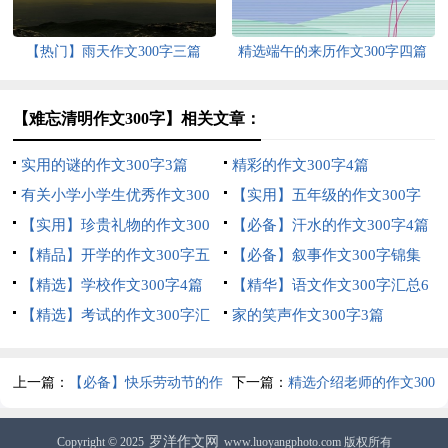
【热门】雨天作文300字三篇
精选端午的来历作文300字四篇
【难忘清明作文300字】相关文章：
实用的谜的作文300字3篇
精彩的作文300字4篇
有关小学小学生优秀作文300
【实用】五年级的作文300字
字汇总7篇
【实用】珍贵礼物的作文300
合集8篇
【必备】汗水的作文300字4篇
字合集五篇
【精品】开学的作文300字五
【必备】叙事作文300字锦集
篇
【精选】学校作文300字4篇
10篇
【精华】语文作文300字汇总6
【精选】考试的作文300字汇
篇
家的笑声作文300字3篇
总十篇
上一篇：
【必备】快乐劳动节的作
下一篇：
精选介绍老师的作文300
文300字汇总10篇
字三篇
罗洋作文网
Copyright © 2025
www.luoyangphoto.com 版权所有