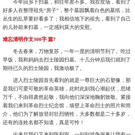
今年回乡下扫墓，和往年差不多。我在坟场，看到了
好多人在整理祖先“房子”，整个墓园飘着白色的墓纸，比
丛生的乱草要好看多了；我相信地下的祖先，看到了自己
的儿孙前来扫墓，一定感到莫大的安慰。
难忘清明作文300字 篇7
冬去春来，万物复苏，一年一度的清明节到了。吃过
早饭，我和妈妈去烈士陵园扫墓。十几分钟后我们就到了
期待已久的烈士陵园，我激动极了。
进入烈士陵园首先看到的就是一尊巨大的石塑像，那
是我们可爱可敬的革命英雄，此时此刻我心潮起伏，思绪
万千，不由得肃然起敬，我向他们深深地鞠躬致敬。紧接
着我们来到革命烈士纪念馆，墙壁上革命烈士的照片和简
介，他们为了解放登封壮烈牺牲，大多数都是二十多岁，
还有的连姓名都不知道，真是可怜！
出来后我们又来到陈列室，一副副战争画卷让我有一