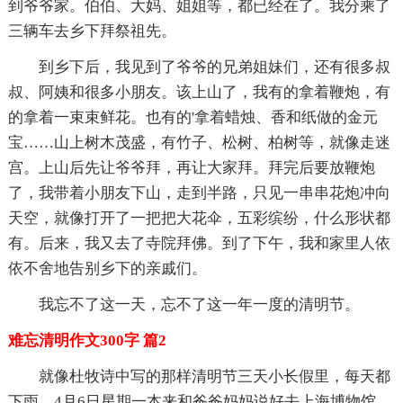
到爷爷家。伯伯、大妈、姐姐等，都已经在了。我分乘了
三辆车去乡下拜祭祖先。
到乡下后，我见到了爷爷的兄弟姐妹们，还有很多叔
叔、阿姨和很多小朋友。该上山了，我有的拿着鞭炮，有
的拿着一束束鲜花。也有的'拿着蜡烛、香和纸做的金元
宝……山上树木茂盛，有竹子、松树、柏树等，就像走迷
宫。上山后先让爷爷拜，再让大家拜。拜完后要放鞭炮
了，我带着小朋友下山，走到半路，只见一串串花炮冲向
天空，就像打开了一把把大花伞，五彩缤纷，什么形状都
有。后来，我又去了寺院拜佛。到了下午，我和家里人依
依不舍地告别乡下的亲戚们。
我忘不了这一天，忘不了这一年一度的清明节。
难忘清明作文300字 篇2
就像杜牧诗中写的那样清明节三天小长假里，每天都
下雨。4月6日星期一本来和爸爸妈妈说好去上海博物馆