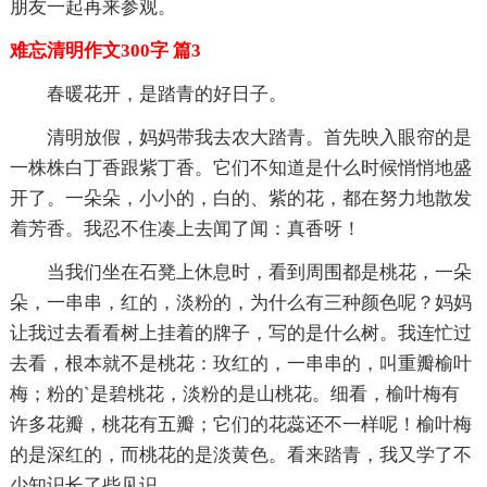
朋友一起再来参观。
难忘清明作文300字 篇3
春暖花开，是踏青的好日子。
清明放假，妈妈带我去农大踏青。首先映入眼帘的是
一株株白丁香跟紫丁香。它们不知道是什么时候悄悄地盛
开了。一朵朵，小小的，白的、紫的花，都在努力地散发
着芳香。我忍不住凑上去闻了闻：真香呀！
当我们坐在石凳上休息时，看到周围都是桃花，一朵
朵，一串串，红的，淡粉的，为什么有三种颜色呢？妈妈
让我过去看看树上挂着的牌子，写的是什么树。我连忙过
去看，根本就不是桃花：玫红的，一串串的，叫重瓣榆叶
梅；粉的`是碧桃花，淡粉的是山桃花。细看，榆叶梅有
许多花瓣，桃花有五瓣；它们的花蕊还不一样呢！榆叶梅
的是深红的，而桃花的是淡黄色。看来踏青，我又学了不
少知识长了些见识。