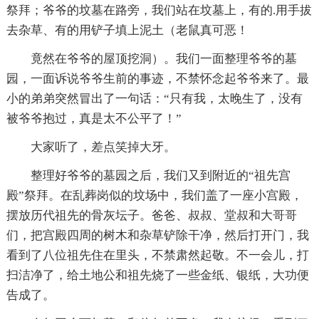
祭拜；爷爷的坟墓在路旁，我们站在坟墓上，有的.用手拔
去杂草、有的用铲子填上泥土（老鼠真可恶！
竟然在爷爷的屋顶挖洞）。我们一面整理爷爷的墓
园，一面诉说爷爷生前的事迹，不禁怀念起爷爷来了。最
小的弟弟突然冒出了一句话：“只有我，太晚生了，没有
被爷爷抱过，真是太不公平了！”
大家听了，差点笑掉大牙。
整理好爷爷的墓园之后，我们又到附近的“祖先宫
殿”祭拜。在乱葬岗似的坟场中，我们盖了一座小宫殿，
摆放历代祖先的骨灰坛子。爸爸、叔叔、堂叔和大哥哥
们，把宫殿四周的树木和杂草铲除干净，然后打开门，我
看到了八位祖先住在里头，不禁肃然起敬。不一会儿，打
扫洁净了，给土地公和祖先烧了一些金纸、银纸，大功便
告成了。