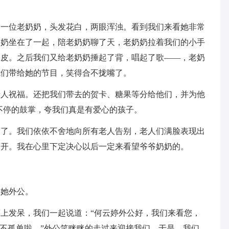
着一位老奶奶，头发花白，两眼浑浊。看到我们来看她非常
奶奶坐在了一起，陪老奶奶聊了天，老奶奶拉着我们的小手
子皮。之后我们又给老奶奶捶起了背，唱起了歌——，老奶
我们带给她的节目，笑得合不拢嘴了。
老人祝福。还把我们带去的贺卡、糖果等分给他们，并为他
不停的鼓掌，夸我们真是有爱心的孩子。
走了。我们依依不舍地向所有老人告别，老人们满脸表现出
离开。我在心里下定决心以后一定来看望爷爷奶奶的。
望她外公。
上发呆，我们一起说道：“何云婷外公好，我们来看您，
可不孤单啦。”外公笑眯眯的走过来迎接我们。于是，我们