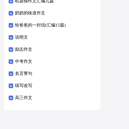
8篇）
机器猫作文汇编九篇
奶奶的味道作文
给爸爸的一封信(汇编15篇)
说明文
励志作文
中考作文
名言警句
续写改写
高三作文