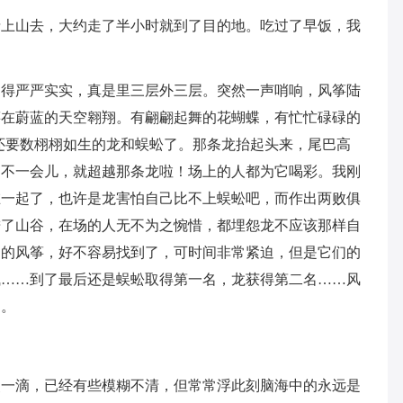
情上山去，大约走了半小时就到了目的地。吃过了早饭，我
围得严严实实，真是里三层外三层。突然一声哨响，风筝陆
筝在蔚蓝的天空翱翔。有翩翩起舞的花蝴蝶，有忙忙碌碌的
还要数栩栩如生的龙和蜈蚣了。那条龙抬起头来，尾巴高
，不一会儿，就超越那条龙啦！场上的人都为它喝彩。我刚
在一起了，也许是龙害怕自己比不上蜈蚣吧，而作出两败俱
进了山谷，在场的人无不为之惋惜，都埋怨龙不应该那样自
己的风筝，好不容易找到了，可时间非常紧迫，但是它们的
飞……到了最后还是蜈蚣取得第一名，龙获得第二名……风
了。
点一滴，已经有些模糊不清，但常常浮此刻脑海中的永远是