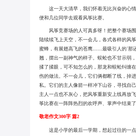
这一天大清早，我们怀着无比兴奋的心
便和几位同学去观看风筝比赛。
风筝竞赛场的人可真多呀！把整个赛场
陆续续飞上天空，不一会儿，各式各样的风
蜜蜂，有展翅高飞的苍鹰……最吸引人的`那
翘，摆出一副神气的样子。蜈蚣也不甘示弱
揉了揉眼，可不知怎么的，那龙和蜈蚣纠缠
伤的做法。不一会儿，它们俩都断了线，掉
私。它们的主人像箭一样冲下山谷，寻找自
主人一点也不灰心，把风筝重新安上线再放
筝比赛在一阵阵热烈的欢呼声、掌声中结束
敬老作文300字 篇2
这是小学的最后一学期，想起过往的一