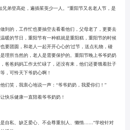
知兄弟登高处，遍插茱萸少一人。”重阳节又名老人节，是
当做到的，工作忙也要抽空去看看他们，父母老了，更要去
又温暖的节日，重阳节有一种糕就是重阳糕，重阳节的时候
也要团圆，和老人一起开开心心的'过节，送点礼物，碰
个是理所当然的，老人是需要保护的。重阳节晚上爷爷奶奶
了，爸爸妈妈工作太忙碌了，还没有来，他们还要饿着肚子
持等，可怜天下爷奶心啊！
他们笑，我衷心地说一声：“爷爷奶奶，我爱你们！”
，让快乐健康一直陪着爷爷奶奶！
但是自私、缺乏爱心、不会尊重别人、懒惰……”学校针对