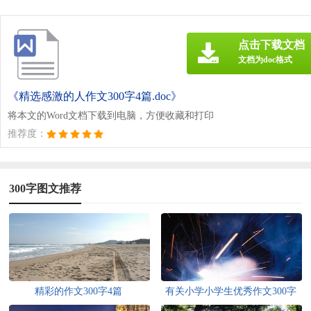
点击下载文档
文档为doc格式
《精选感激的人作文300字4篇.doc》
将本文的Word文档下载到电脑，方便收藏和打印
推荐度：
300字图文推荐
精彩的作文300字4篇
有关小学小学生优秀作文300字