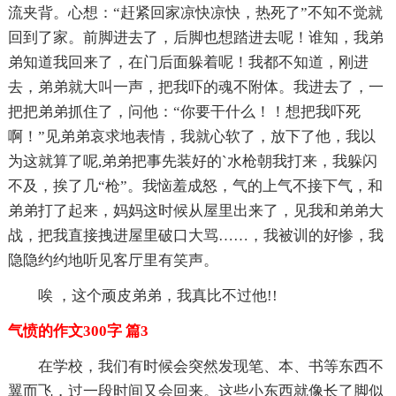
流夹背。心想：“赶紧回家凉快凉快，热死了”不知不觉就
回到了家。前脚进去了，后脚也想踏进去呢！谁知，我弟
弟知道我回来了，在门后面躲着呢！我都不知道，刚进
去，弟弟就大叫一声，把我吓的魂不附体。我进去了，一
把把弟弟抓住了，问他：“你要干什么！！想把我吓死
啊！”见弟弟哀求地表情，我就心软了，放下了他，我以
为这就算了呢,弟弟把事先装好的`水枪朝我打来，我躲闪
不及，挨了几“枪”。我恼羞成怒，气的上气不接下气，和
弟弟打了起来，妈妈这时候从屋里出来了，见我和弟弟大
战，把我直接拽进屋里破口大骂……，我被训的好惨，我
隐隐约约地听见客厅里有笑声。
唉 ，这个顽皮弟弟，我真比不过他!!
气愤的作文300字 篇3
在学校，我们有时候会突然发现笔、本、书等东西不
翼而飞，过一段时间又会回来。这些小东西就像长了脚似