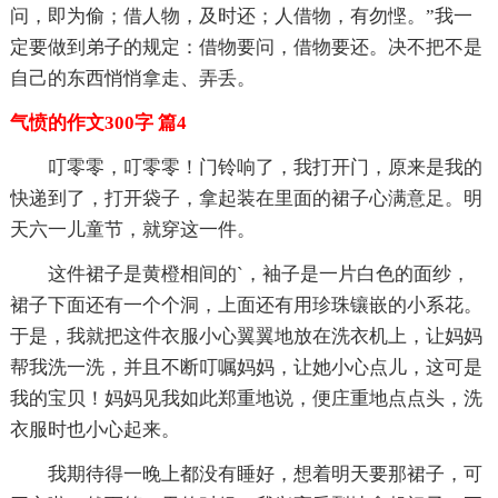
问，即为偷；借人物，及时还；人借物，有勿悭。”我一
定要做到弟子的规定：借物要问，借物要还。决不把不是
自己的东西悄悄拿走、弄丢。
气愤的作文300字 篇4
叮零零，叮零零！门铃响了，我打开门，原来是我的
快递到了，打开袋子，拿起装在里面的裙子心满意足。明
天六一儿童节，就穿这一件。
这件裙子是黄橙相间的`，袖子是一片白色的面纱，
裙子下面还有一个个洞，上面还有用珍珠镶嵌的小系花。
于是，我就把这件衣服小心翼翼地放在洗衣机上，让妈妈
帮我洗一洗，并且不断叮嘱妈妈，让她小心点儿，这可是
我的宝贝！妈妈见我如此郑重地说，便庄重地点点头，洗
衣服时也小心起来。
我期待得一晚上都没有睡好，想着明天要那裙子，可