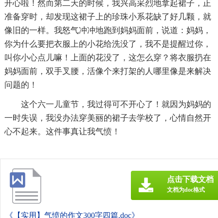
开心啦！然而第二天的时候，我兴高采烈地拿起裙子，正
准备穿时，却发现这裙子上的珍珠小系花缺了好几颗，就
像旧的一样。我怒气冲冲地跑到妈妈面前，说道：妈妈，
你为什么要把衣服上的小花给洗没了，我不是提醒过你，
叫你小心点儿嘛！上面的花没了，这怎么穿？将衣服扔在
妈妈面前，双手叉腰，活像个来打架的人哪里像是来解决
问题的！
这个六一儿童节，我过得可不开心了！就因为妈妈的
一时失误，我没办法穿美丽的裙子去学校了，心情自然开
心不起来。这件事真让我气愤！
点击下载文档
文档为doc格式
《【实用】气愤的作文300字四篇.doc》