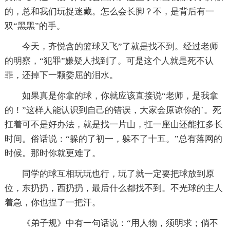
的，总和我们玩捉迷藏。怎么会长脚？不，是背后有一
双“黑黑”的手。
今天，齐悦含的篮球又飞”了就是找不到。经过老师
的明察，“犯罪”嫌疑人找到了。可是这个人就是死不认
罪，还掉下一颗委屈的泪水。
如果真是你拿的球，你就应该直接说“老师，是我拿
的！”这样人能认识到自己的错误，大家会原谅你的`。死
扛着可不是好办法，就是找一片山，扛一座山还能扛多长
时间。俗话说：“躲的了初一，躲不了十五。”总有落网的
时候。那时你就更难了。
同学的球互相玩玩也行，玩了就一定要把球放到原
位，东扔扔，西扔扔，最后什么都找不到。不光球的主人
着急，你也捏了一把汗。
《弟子规》中有一句话说：“用人物，须明求；倘不