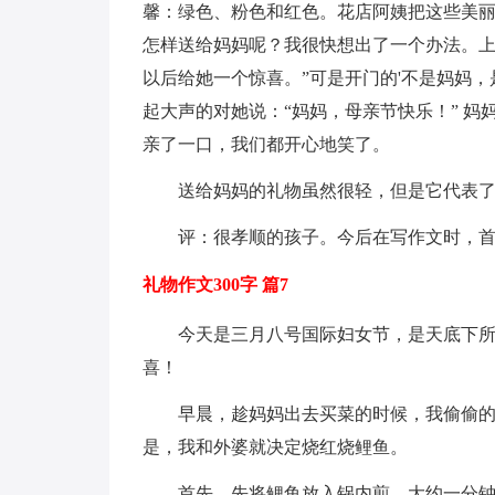
馨：绿色、粉色和红色。花店阿姨把这些美
怎样送给妈妈呢？我很快想出了一个办法。上
以后给她一个惊喜。”可是开门的'不是妈妈
起大声的对她说：“妈妈，母亲节快乐！” 妈
亲了一口，我们都开心地笑了。
送给妈妈的礼物虽然很轻，但是它代表
评：很孝顺的孩子。今后在写作文时，
礼物作文300字 篇7
今天是三月八号国际妇女节，是天底下
喜！
早晨，趁妈妈出去买菜的时候，我偷偷
是，我和外婆就决定烧红烧鲤鱼。
首先，先将鲤鱼放入锅内煎，大约一分