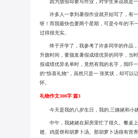
因为放假却要写作业，对学生来说就是
许多人一拿到暑假作业就开始写了，有
呀！而我最快也要两个星期，可是今年的'不
过得很充实。
终于开学了，我参考了许多同学的作品
升旗时间，要颁发暑假成绩优异的同学，当
假成绩优异名单时，竟然有我的名字，我吓
的“惊喜礼物”，虽然只是一 张奖状，却可
怀。
礼物作文300字 篇3
今天是我的八岁生日，我的.三姨姥和小
中午，我姥姥在厨房里忙了很久。餐桌
翅、鸡蛋饼和胡萝卜汤。那胡萝卜汤很有营