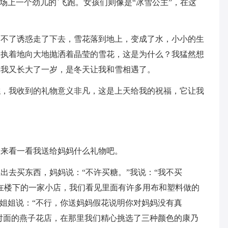
场上一个劲儿的`飞跑。女孩们则像是“冰雪公主”，在这
受不了诱惑走了下去，雪花落到地上，变成了水，小小的生
仍执着地向大地抛洒着晶莹的雪花，这是为什么？我猛然想
贺我又长大了一岁，是冬天让我和雪相遇了。
糕，我收到的礼物意义非凡，这是上天给我的祝福，它让我
。
们来看一看我送给妈妈什么礼物吧。
出去买东西，妈妈说：“不许买糖。”我说：“我不买
在楼下的一家小店，我们看见里面有许多用布和塑料做的
”姐姐说：“不行，你送妈妈假花说明你对妈妈没有真
路对面的燕子花店，在那里我们精心挑选了三种颜色的康乃