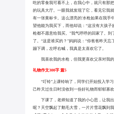
吃的零食我可看不上，在我心中，就只有那
的玩具大厅。一眼我就发现了它，看见它我
有一张黄标卡。这么漂亮的'水枪如果在我手
望他能为我买下，而他却说：“这没有大孩子
枪都不愿意给我买。”我气呼呼的回家了。到
了。“这是谁买的？”妈妈说：“你爸爸昨天
蹦下调，左呼右喊，我真是太喜欢它了。
我喜欢我的水枪，但我更喜欢父亲对我
礼物作文300字 篇5
“叮铃”上课铃响了，同学们开始投入学
己昨天过生日时没收到一份好礼物而郁郁寡
下课了，老师知道了我的小心思，让我
呢？天空飘起了鹅毛大雪，一片片雪花飘到