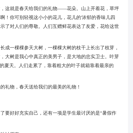
放，这就是春天给我们的礼物——花朵。山上开着花，草坪
啊！你可别轻视这小小的花儿，花儿的'浓郁的香味儿四
表示了对人们的尊敬。人们互赠鲜花表达了友爱，花给这世
会长成一棵棵参天大树，一棵棵大树的枝干上长出了枝芽，
树，大树是我心中真正的美男子，是大地的忠实卫士。叶芽
热的夏天。人们走累了，靠着粗大的叶子就箱靠着最亲的
天的礼物，春天送给我们的最美的礼物！
了要好好充实自己，还有一项是学生最讨厌的是“暑假作