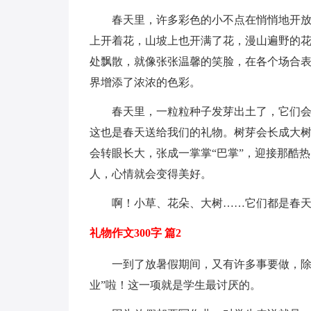
春天里，许多彩色的小不点在悄悄地开
上开着花，山坡上也开满了花，漫山遍野的花
处飘散，就像张张温馨的笑脸，在各个场合
界增添了浓浓的色彩。
春天里，一粒粒种子发芽出土了，它们
这也是春天送给我们的礼物。树芽会长成大
会转眼长大，张成一掌掌“巴掌”，迎接那酷
人，心情就会变得美好。
啊！小草、花朵、大树……它们都是春
礼物作文300字 篇2
一到了放暑假期间，又有许多事要做，除
业”啦！这一项就是学生最讨厌的。