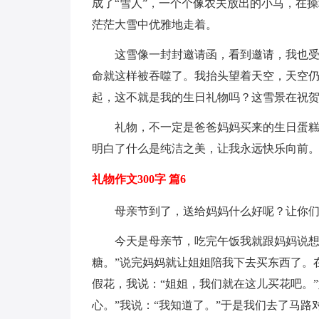
成了“雪人”，一个个像农夫放出的小马，在操
茫茫大雪中优雅地走着。
这雪像一封封邀请函，看到邀请，我也
命就这样被吞噬了。我抬头望着天空，天空
起，这不就是我的生日礼物吗？这雪景在祝
礼物，不一定是爸爸妈妈买来的生日蛋
明白了什么是纯洁之美，让我永远快乐向前
礼物作文300字 篇6
母亲节到了，送给妈妈什么好呢？让你
今天是母亲节，吃完午饭我就跟妈妈说想
糖。”说完妈妈就让姐姐陪我下去买东西了。
假花，我说：“姐姐，我们就在这儿买花吧。
心。”我说：“我知道了。”于是我们去了马