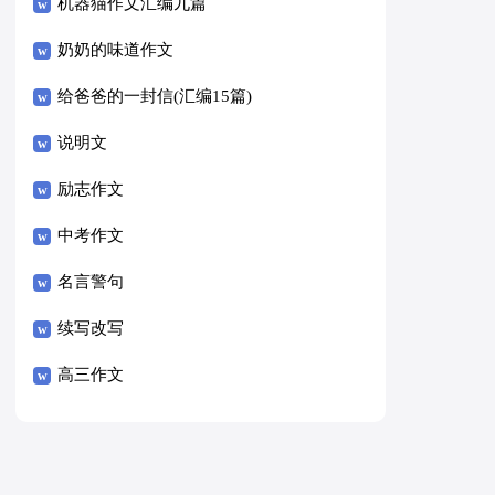
8篇）
机器猫作文汇编九篇
奶奶的味道作文
给爸爸的一封信(汇编15篇)
说明文
励志作文
中考作文
名言警句
续写改写
高三作文