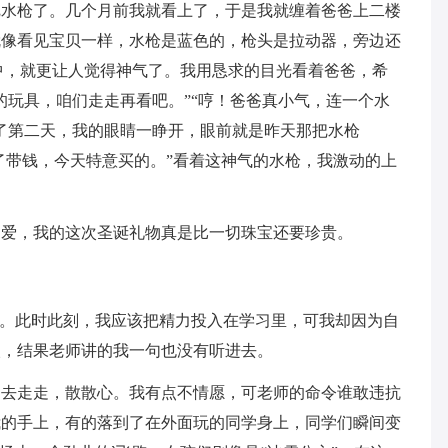
把水枪了。几个月前我就看上了，于是我就缠着爸爸上二楼
就像看见宝贝一样，水枪是蓝色的，枪头是拉动器，旁边还
中，就更让人觉得神气了。我用恳求的目光看着爸爸，希
的玩具，咱们走走再看吧。”“哼！爸爸真小气，连一个水
了第二天，我的眼睛一睁开，眼前就是昨天那把水枪
忘了带钱，今天特意买的。”看着这神气的水枪，我激动的上
的爱，我的这次圣诞礼物真是比一切珠宝还要珍贵。
习。此时此刻，我应该把精力投入在学习里，可我却因为自
欢，结果老师讲的我一句也没有听进去。
出去走走，散散心。我有点不情愿，可老师的命令谁敢违抗
我的手上，有的落到了在外面玩的同学身上，同学们瞬间变