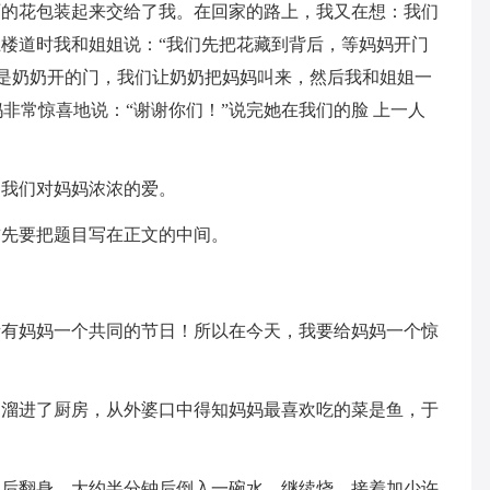
丽的花包装起来交给了我。在回家的路上，我又在想：我们
楼道时我和姐姐说：“我们先把花藏到背后，等妈妈开门
，是奶奶开的门，我们让奶奶把妈妈叫来，然后我和姐姐一
妈非常惊喜地说：“谢谢你们！”说完她在我们的脸 上一人
了我们对妈妈浓浓的爱。
首先要把题目写在正文的中间。
所有妈妈一个共同的节日！所以在今天，我要给妈妈一个惊
的溜进了厨房，从外婆口中得知妈妈最喜欢吃的菜是鱼，于
钟后翻身。大约半分钟后倒入一碗水，继续烧。接着加少许