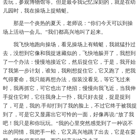
去玩，参观博物馆等。但是最令我记忆深刻的，就是在幼
儿园时，我在操场上捉蜻蜓。
那是一个炎热的夏天，老师说：“你们今天可以到操
场上活动一会儿。”我们都高兴地叫了起来。
我飞快地跑向操场，看见操场上有蜻蜓，我就猛扑过
去，没想到它像和我捉迷藏似的，飞快地躲开了，我想到
了一个办法：慢慢地接近它，然后捉住它，于是，我开始
了我第一步计划，谁知，我刚想捉住它，它又跑了，把我
气得要命，我只能再想办法，假装没看见，等它飞过来
时，我再抓它，可它也出了绝招；慢慢向我飞近，当我伸
手捉住它时，它往我身上一扑，我只好去捉，捉是捉到
了，可是，我的.手却打到了我的脸上，不过它终于被我捉
到了，可是它又显露出它可怜的一面，好像再说:"放了我
吧！我只是和你玩玩。“我的心里突然感觉到了一种说不
出的同情，我把手一松，它又高兴地跳了出去，它是在耍