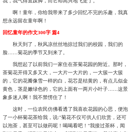
我，我气得直跺脚，而它却高兴地飞走了。
啊！童年，你给我带来了多少回忆不完的乐趣，我真
想永远留在童年啊！
回忆童年的作文300字 篇4
秋天到了，秋风凉丝丝地掠过我们的校园，我们的
脸……菊花的季节又到来了。
我想起了以前我们一家住在茶菊花园的附近。那时，
茶菊花开得又多又大，一大片一大片的，一大簇一大簇
的，它的花瓣像雪一样的白，花芯是桔黄的，有点儿似金
黄色，茎是嫩绿色的，它的上面有一两片小叶子……这景
象多迷人啊！我不禁愣住了！
这时，一位农民仿佛看透了我喜欢花园的心思，便泡
了一小杯菊花茶给我，说:"菊花不仅可供人们欣赏，还可
以泡茶，甚至可以做药呢！喝喝看吧！"我接过茶杯，闻