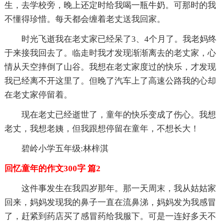
生，去学校旁，晚上还定时给我喝一瓶牛奶。可那时的我
不懂得珍惜。每天都会缠着老丈送我回家。
时光飞逝我在老丈家已经呆了3、4个月了。我老妈终
于来接我回去了。临走时我才发现渐渐离去的老丈家，心
情从天空摔倒了山谷。我想在老丈家度过的快乐，才发现
我已经离不开这里了。但晚了汽车上了高速公路我的心却
在老丈家停留着。
现在老丈已经逝世了，童年的快乐变成了伤心。我想
老丈，我想老姨，但我跟想停留在童年，不想长大！
碧岭小学五年级:林梓淇
回忆童年的作文300字 篇2
这件事发生在我四岁那年。那一天周末，我从姑姑家
回来，妈妈发现我的鼻子一直在流鼻涕，妈妈发为我感冒
了，赶紧到药店买了感冒药给我服下。可是一连好多天不