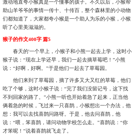
激动地直夸小猴真是一个懂事的孩子。不久以后，小猴帮
助山羊爷爷的事情一传十、十传百，整个森林里的小动物
们都知道了，大家都夸小猴是一个助人为乐的小猴，小猴
听了心里美滋滋的。
猴子的作文400字 篇5
春天的'一个早上，小猴子和小熊一起去上学，这时小
猴子说：“现在上学还早，我们一起去摘草莓吧！”小熊
说：“好啊，好啊。”于是他们一起去了草莓园。
他们来到了草莓园，摘了许多又大又红的草莓，他们
吃了个够，这时小猴子说：“完了我们没留记号，这下找
不到回家的路了。”小熊一听也开始着急了起来，正当他
俩着急的时候，飞过来一只喜鹊，小猴想出一个办法，他
想：我可以去找喜鹊问路呀。于是，他去问喜鹊，他
说：“喂，笨喜鹊，请问动物学校怎么走。”喜鹊说：“你
才笨呢！”说着喜鹊就飞走了。