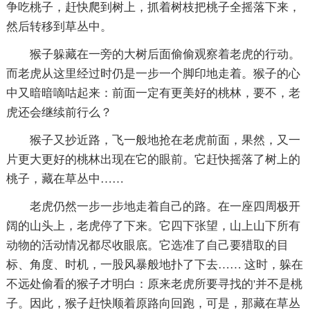
争吃桃子，赶快爬到树上，抓着树枝把桃子全摇落下来，
然后转移到草丛中。
猴子躲藏在一旁的大树后面偷偷观察着老虎的行动。
而老虎从这里经过时仍是一步一个脚印地走着。猴子的心
中又暗暗嘀咕起来：前面一定有更美好的桃林，要不，老
虎还会继续前行么？
猴子又抄近路，飞一般地抢在老虎前面，果然，又一
片更大更好的桃林出现在它的眼前。它赶快摇落了树上的
桃子，藏在草丛中……
老虎仍然一步一步地走着自己的路。在一座四周极开
阔的山头上，老虎停了下来。它四下张望，山上山下所有
动物的活动情况都尽收眼底。它选准了自己要猎取的目
标、角度、时机，一股风暴般地扑了下去…… 这时，躲在
不远处偷看的猴子才明白：原来老虎所要寻找的'并不是桃
子。因此，猴子赶快顺着原路向回跑，可是，那藏在草丛