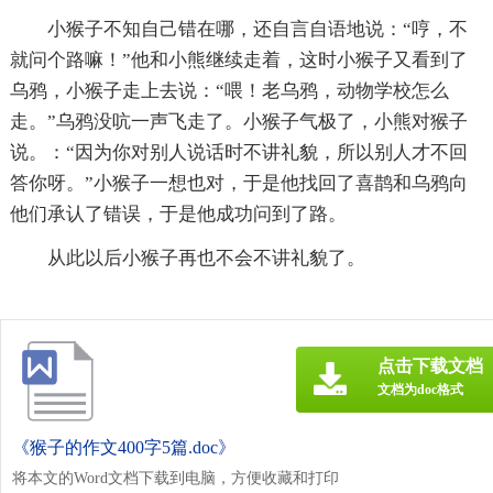
小猴子不知自己错在哪，还自言自语地说：“哼，不
就问个路嘛！”他和小熊继续走着，这时小猴子又看到了
乌鸦，小猴子走上去说：“喂！老乌鸦，动物学校怎么
走。”乌鸦没吭一声飞走了。小猴子气极了，小熊对猴子
说。：“因为你对别人说话时不讲礼貌，所以别人才不回
答你呀。”小猴子一想也对，于是他找回了喜鹊和乌鸦向
他们承认了错误，于是他成功问到了路。
从此以后小猴子再也不会不讲礼貌了。
点击下载文档
文档为doc格式
《猴子的作文400字5篇.doc》
将本文的Word文档下载到电脑，方便收藏和打印