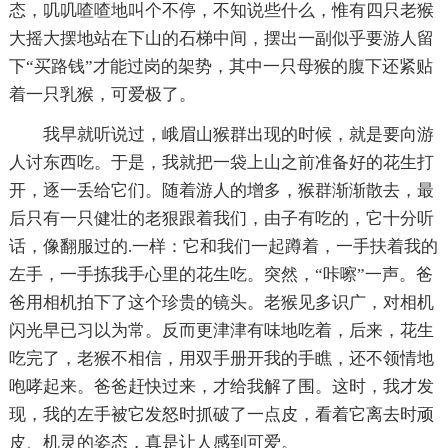
态，叽叽喳喳地叫个不停，不知说些什么，惟有四只老猴
大摇大摆地站在下山的石梯中间，摆出一副似乎要游人留
下“买路钱”才能过岗的架势，其中一只母猴的腹下还紧贴
着一只乳猴，可爱极了。
我早就听说过，峨眉山猴群出现的时候，就是要向游
人讨东西吃。于是，我就把一袋上山之前准备好的花生打
开，逐一丢给它们。随着游人的增多，猴群渐渐散去，最
后只有一只健壮的老狠跟着我们，由子有吃的，它十分听
话，像翻服过的.一样：它和我们一起蹲着，一手扶着我的
左手，一手拣我手心里的花生吃。突然，“咔嚓”一声。爸
爸用相机拍下了这个珍贵的镜头。老猴见多识广，对相机
闪光早已习以为常。反而更津津有味地吃着，后来，花生
吃完了，老猴不相信，用双手册开我的手瞧，还不领情地
咆哮起来。爸爸赶快过来，才给我解了围。这时，我才发
现，我的左手被它发怒时抓破了一点皮，看着它离去时顽
皮、机灵的姿态，真是让人感到可爱。