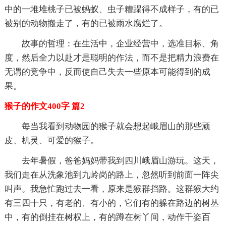
中的一堆堆桃子已被蚂蚁、虫子糟蹋得不成样子，有的已
被别的动物搬走了，有的已被雨水腐烂了。
故事的哲理：在生活中，企业经营中，选准目标、角
度，然后全力以赴才是聪明的作法，而不是把精力浪费在
无谓的竞争中，反而使自己失去一些原本可能得到的成
果。
猴子的作文400字 篇2
每当我看到动物园的猴子就会想起峨眉山的那些顽
皮、机灵、可爱的猴子。
去年暑假，爸爸妈妈带我到四川峨眉山游玩。这天，
我们走在从洗象池到九岭岗的路上，忽然听到前面一阵尖
叫声。我急忙跑过去一看，原来是猴群挡路。这群猴大约
有三四十只，有老的、有小的，它们有的躲在路边的树丛
中，有的倒挂在树权上，有的蹲在树丫间，动作千姿百