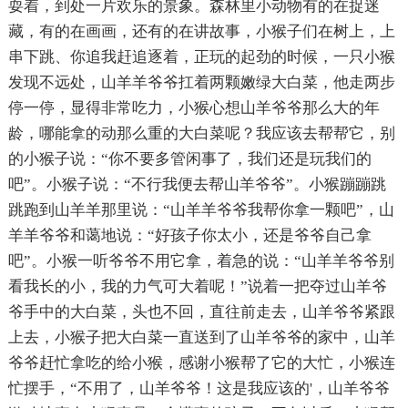
耍着，到处一片欢乐的景象。森林里小动物有的在捉迷
藏，有的在画画，还有的在讲故事，小猴子们在树上，上
串下跳、你追我赶追逐着，正玩的起劲的时候，一只小猴
发现不远处，山羊羊爷爷扛着两颗嫩绿大白菜，他走两步
停一停，显得非常吃力，小猴心想山羊爷爷那么大的年
龄，哪能拿的动那么重的大白菜呢？我应该去帮帮它，别
的小猴子说：“你不要多管闲事了，我们还是玩我们的
吧”。小猴子说：“不行我便去帮山羊爷爷”。小猴蹦蹦跳
跳跑到山羊羊那里说：“山羊羊爷爷我帮你拿一颗吧”，山
羊羊爷爷和蔼地说：“好孩子你太小，还是爷爷自己拿
吧”。小猴一听爷爷不用它拿，着急的说：“山羊羊爷爷别
看我长的小，我的力气可大着呢！”说着一把夺过山羊爷
爷手中的大白菜，头也不回，直往前走去，山羊爷爷紧跟
上去，小猴子把大白菜一直送到了山羊爷爷的家中，山羊
爷爷赶忙拿吃的给小猴，感谢小猴帮了它的大忙，小猴连
忙摆手，“不用了，山羊爷爷！这是我应该的'，山羊爷爷