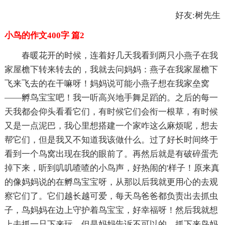
好友:树先生
小鸟的作文400字 篇2
春暖花开的时候，连着好几天我看到两只小燕子在我
家屋檐下转来转去的，我就去问妈妈：燕子在我家屋檐下
飞来飞去的在干嘛呀！妈妈说可能小燕子想在我家垒窝
——孵鸟宝宝吧！我一听高兴地手舞足蹈的。之后的每一
天我都会仰头看看它们，有时候它们会衔一根草，有时候
又是一点泥巴，我心里想搭建一个家咋这么麻烦呢，想去
帮它们，但是我又不知道我该做什么。过了好长时间终于
看到一个鸟窝出现在我的眼前了。再然后就是有破碎蛋壳
掉下来，听到叽叽喳喳的小鸟声，好热闹的'样子！原来真
的像妈妈说的在孵鸟宝宝呀，从那以后我就更用心的去观
察它们了。它们越长越可爱，每天鸟爸爸都负责出去抓虫
子，鸟妈妈在边上守护着鸟宝宝，好幸福呀！然后我就想
上去抓一只下来玩，但是妈妈告诉不可以的，抓下来鸟妈