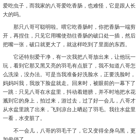
爱吃虫子，而我家的八哥爱吃香肠，也难怪，它是跟人长
大的吗。
那只八哥可聪明啦。喂它吃香肠时，你把香肠一端剪
开，再捏住，只见它用嘴使劲往香肠的破口处一插，然后
把嘴一张，破口就更大了，就这样吃到了里面的东西。
它还特别爱干净，有一次我把八哥放出来，让他玩一
玩，看到它那又黑又亮的羽毛有点脏了，我不知道八哥怎
么洗澡，没办法。可是当我准备好洗脸水，正要洗脸时，
妈妈叫我，我放下脸盆就走。回来时，被眼前的一幕下了
一跳：只见八哥在水盆里，抖动着翅膀，并不时地把水花
溅到它的身上，拍过来，游过去，过了好一会儿，八哥才
从水盆里跳了出来，飞到凉台上晒起了羽毛。我往水盆里
一看，水变脏了。
不一会儿，八哥的羽毛干了，它又变得全身乌黑，更
加俊俏了。