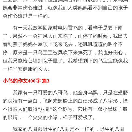
妈会非常伤心难过，就像我们人类妈妈看不到自己的孩子
会伤心难过是一样的。
有一天我放学回家时电闪雷鸣的，看样子是要下雨
了，果然不一会狂风大雨来临了，雨停了的时候，我出去
看到燕子妈妈在屋顶上飞来飞去，还叽叽喳喳的叫个不
停，原来是一只鸟宝宝被风吹下来摔死了，我也好伤心，
但我只能给它埋到院子里了。我希望剩下的鸟宝宝能像我
一样平安健康的长大。
小鸟的作文400字 篇3
我家有一只可爱的八哥鸟，他全身乌黑，只是在翅膀
的尖端有一点白，飞起来翅膀上的白便形成了八字形，怪
不得被人们取得“八哥”这个称号。它还有一双小黑珠子般
的眼睛，一个尖尖的小喙，样子可爱极了。
我家的八哥跟野生的`八哥是不一样的，野生的八哥