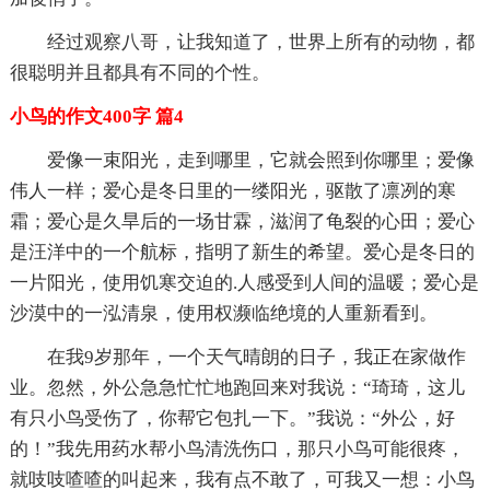
经过观察八哥，让我知道了，世界上所有的动物，都
很聪明并且都具有不同的个性。
小鸟的作文400字 篇4
爱像一束阳光，走到哪里，它就会照到你哪里；爱像
伟人一样；爱心是冬日里的一缕阳光，驱散了凛冽的寒
霜；爱心是久旱后的一场甘霖，滋润了龟裂的心田；爱心
是汪洋中的一个航标，指明了新生的希望。爱心是冬日的
一片阳光，使用饥寒交迫的.人感受到人间的温暖；爱心是
沙漠中的一泓清泉，使用权濒临绝境的人重新看到。
在我9岁那年，一个天气晴朗的日子，我正在家做作
业。忽然，外公急急忙忙地跑回来对我说：“琦琦，这儿
有只小鸟受伤了，你帮它包扎一下。”我说：“外公，好
的！”我先用药水帮小鸟清洗伤口，那只小鸟可能很疼，
就吱吱喳喳的叫起来，我有点不敢了，可我又一想：小鸟