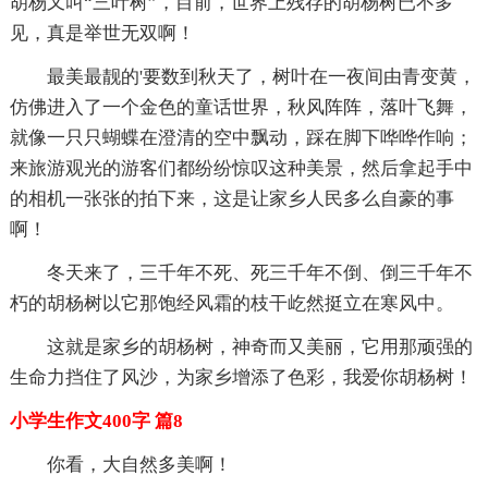
胡杨又叫“三叶树”，目前，世界上残存的胡杨树已不多
见，真是举世无双啊！
最美最靓的'要数到秋天了，树叶在一夜间由青变黄，
仿佛进入了一个金色的童话世界，秋风阵阵，落叶飞舞，
就像一只只蝴蝶在澄清的空中飘动，踩在脚下哗哗作响；
来旅游观光的游客们都纷纷惊叹这种美景，然后拿起手中
的相机一张张的拍下来，这是让家乡人民多么自豪的事
啊！
冬天来了，三千年不死、死三千年不倒、倒三千年不
朽的胡杨树以它那饱经风霜的枝干屹然挺立在寒风中。
这就是家乡的胡杨树，神奇而又美丽，它用那顽强的
生命力挡住了风沙，为家乡增添了色彩，我爱你胡杨树！
小学生作文400字 篇8
你看，大自然多美啊！