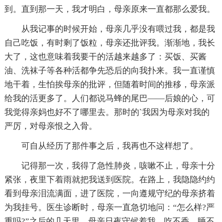
到。直到那一天，我才明白，母亲原来一直都那么爱我。
从我记事的时候开始，母亲几乎没有喂过我，都是我
自己吃饭，有时剩了饭粒，母亲还批评我。渐渐地，我长
大了，这也意味着我要干的活越来越多了：买饭、买酱
油、洗袜子等各种活都争先恐后的向我扑来。我一直谨慎
地干着，生怕挨母亲的批评，但随着时间的推移，母亲派
给我的活更多了。人们都说马蜂的尾巴——后娘的心，可
我觉得亲妈也好不了哪里去。那时的`我因为母亲对我的
严厉，对母亲恨之入骨。
可自从经历了那件事之后，我再也不这样想了。
记得那一次，我得了急性肺炎，咳嗽不止，母亲十分
紧张，夜里下着雨就把我送到医院。在路上，我隐隐约约
看到母亲泪流满面，进了医院，一向遵规守纪的母亲挤着
为我挂号。医生诊断时，母亲一直急切地问：“怎么样?严
重吗?”之后的几天里，母亲日夜守候着我，吃不香，睡不