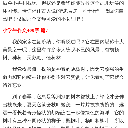
后会不再和我玩，但我还是希望你能改掉这个乱开玩笑的
坏习惯。请你记住古人说的“忠言逆耳利于行”。做回你自
己吧！做回那个文静可爱的小女生吧！
小学生作文400字 篇7
我的家乡在额济纳，你听说过吗？它在国内堪称十大
美景之一呢，这里有许多令人赞叹不已的风景，有胡杨
树、神树、天鹅湖、怪树林
我觉得最值一提的是神奇的胡杨树，因为它顽强的生
命力和它的精神让你不得不对它赞赏，让你看到了它就会
留连忘返。
到了春季，它总是等到别的树木都披上了绿妆才会伸
出枝条来，夏天它就会枝叶繁茂，一片片挨挨挤挤的，远
远一看长着奇形怪状的胡杨连在一起像绿色的海洋。它的
树叶有三种不同形状的样子，既枫叶、杨叶和柳叶，所以