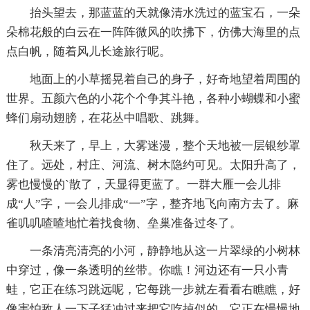
抬头望去，那蓝蓝的天就像清水洗过的蓝宝石，一朵
朵棉花般的白云在一阵阵微风的吹拂下，仿佛大海里的点
点白帆，随着风儿长途旅行呢。
地面上的小草摇晃着自己的身子，好奇地望着周围的
世界。五颜六色的小花个个争其斗艳，各种小蝴蝶和小蜜
蜂们扇动翅膀，在花丛中唱歌、跳舞。
秋天来了，早上，大雾迷漫，整个天地被一层银纱罩
住了。远处，村庄、河流、树木隐约可见。太阳升高了，
雾也慢慢的`散了，天显得更蓝了。一群大雁一会儿排
成“人”字，一会儿排成“一”字，整齐地飞向南方去了。麻
雀叽叽喳喳地忙着找食物、垒巢准备过冬了。
一条清亮清亮的小河，静静地从这一片翠绿的小树林
中穿过，像一条透明的丝带。你瞧！河边还有一只小青
蛙，它正在练习跳远呢，它每跳一步就左看看右瞧瞧，好
像害怕敌人一下子猛冲过来把它吃掉似的。它正在慢慢地