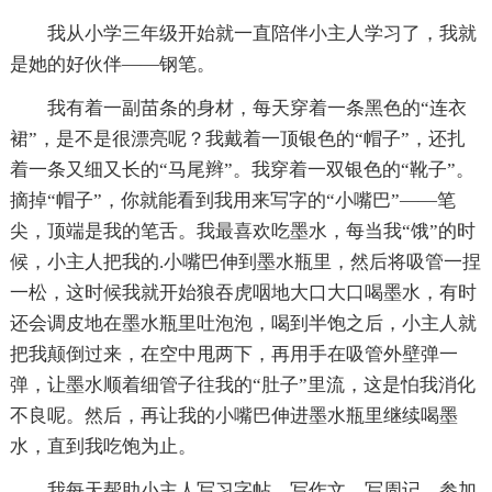
我从小学三年级开始就一直陪伴小主人学习了，我就
是她的好伙伴——钢笔。
我有着一副苗条的身材，每天穿着一条黑色的“连衣
裙”，是不是很漂亮呢？我戴着一顶银色的“帽子”，还扎
着一条又细又长的“马尾辫”。我穿着一双银色的“靴子”。
摘掉“帽子”，你就能看到我用来写字的“小嘴巴”——笔
尖，顶端是我的笔舌。我最喜欢吃墨水，每当我“饿”的时
候，小主人把我的.小嘴巴伸到墨水瓶里，然后将吸管一捏
一松，这时候我就开始狼吞虎咽地大口大口喝墨水，有时
还会调皮地在墨水瓶里吐泡泡，喝到半饱之后，小主人就
把我颠倒过来，在空中甩两下，再用手在吸管外壁弹一
弹，让墨水顺着细管子往我的“肚子”里流，这是怕我消化
不良呢。然后，再让我的小嘴巴伸进墨水瓶里继续喝墨
水，直到我吃饱为止。
我每天帮助小主人写习字帖、写作文、写周记、参加