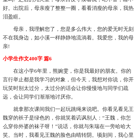
好。出院后，母亲瘦了整整一圈，看看消瘦的母亲，我热
泪盈眶。
母亲，我理解您了，您是多么伟大，您的爱无时无刻
不在我身边，如小溪一样静静地流淌着。我爱您，我的母
亲!
小学生作文400字 篇6
在这小学6年里，熊婉雯，你是我最好的朋友。你的
言行举止都是我学习的对象，但今天，我想对你说，你开
玩笑时别太过分，太过分的话会让你慢慢地与同学们疏
远，会让同学们渐渐地讨厌你。
就拿那次课间我们一起玩跳绳来说吧。你看见看见王
魏穿的袄子是绿色的，你就笑着讥讽别人：“王魏，你怎
么穿你外婆的袜子呀！”说话，你就与朱瑞在一旁哈哈大
笑。当时，我看见王魏的脸色由晴转阴。顷刻间，我心里