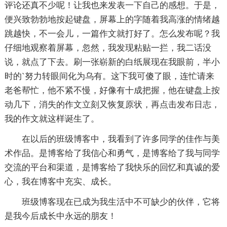
评论还真不少呢！让我也来发表一下自己的感想。于是，
便兴致勃勃地按起键盘，屏幕上的字随着我高涨的情绪越
跳越快，不一会儿，一篇作文就打好了。怎么发布呢？我
仔细地观察着屏幕，忽然，我发现粘贴一拦，我二话没
说，就点了下去。刷一张崭新的白纸展现在我眼前，半小
时的`努力转眼间化为乌有。这下我可傻了眼，连忙请来
老爸帮忙，他不紧不慢，好像有十成把握，他在键盘上按
动几下，消失的作文立刻又恢复原状，再点击发布日志，
我的作文就这样诞生了。
在以后的班级博客中，我看到了许多同学的佳作与美
术作品。是博客给了我信心和勇气，是博客给了我与同学
交流的平台和渠道，是博客给了我快乐的回忆和真诚的爱
心，我在博客中充实、成长。
班级博客现在已成为我生活中不可缺少的伙伴，它将
是我今后成长中永远的朋友！