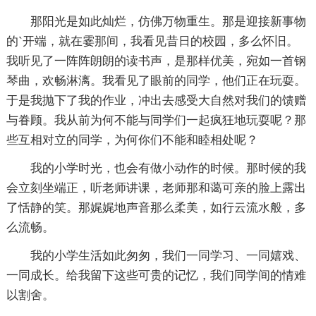
那阳光是如此灿烂，仿佛万物重生。那是迎接新事物
的`开端，就在霎那间，我看见昔日的校园，多么怀旧。
我听见了一阵阵朗朗的读书声，是那样优美，宛如一首钢
琴曲，欢畅淋漓。我看见了眼前的同学，他们正在玩耍。
于是我抛下了我的作业，冲出去感受大自然对我们的馈赠
与眷顾。我从前为何不能与同学们一起疯狂地玩耍呢？那
些互相对立的同学，为何你们不能和睦相处呢？
我的小学时光，也会有做小动作的时候。那时候的我
会立刻坐端正，听老师讲课，老师那和蔼可亲的脸上露出
了恬静的笑。那娓娓地声音那么柔美，如行云流水般，多
么流畅。
我的小学生活如此匆匆，我们一同学习、一同嬉戏、
一同成长。给我留下这些可贵的记忆，我们同学间的情难
以割舍。