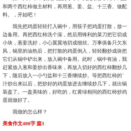
和两个西红柿做主材料，再用葱、姜、盐、十三香、做配
料。，开始吧！
我先把鸡蛋轻轻打入碗中，用筷子把鸡蛋打散，放一
边备用。再把西红柿洗个澡，然后用锋利的菜刀把它切成
小块，葱姜洗好，小心翼翼地切成细丝。万事俱备只欠东
风，锅里的油热后，把打散的鸡蛋倒入，轻轻翻炒成块把
它们从锅中铲出来，放入碗中备用。此时，锅中有油，我
赶紧放入葱和姜炒出香味来，再放入切好的西红柿翻炒几
下，随后放入一小勺盐和十三香继续炒。等把西红柿的`
汁炒出来以后，把炒好的鸡蛋放进去继续炒几下，就出锅
装盘了。一盘美味的，好吃的，红黄绿相间的西红柿炒鸡
蛋就做好了。
我做的怎么样？
美食作文400字 篇3