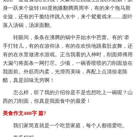
身一跃来个旋转180度抱膝翻腾两周半，有的来个拖马斯
全旋，还有的干脆结伴跳入水中，来个鸳鸯戏水……面叶
落入汤锅，汤滚面翻。
转眼间，条条在沸腾的锅中开始水中芭蕾。有的`牵
手打转儿，有的在游仰泳，有的在欢快地跳着肚皮舞，还
有的在水里做潜水游戏。正当我看的入神时，削面师傅用
大漏勺将面条一网打尽。少顷，一碗香喷喷的刀削面放在
我面前。外筋而内柔，光滑而美味，再配上点清徐老陈
醋，真是回味无穷啊！
怎么样，听了我的介绍你是不是也想吃上一碗呢？山
西的刀削面，你真是我面食中的最爱！
美食作文400字 篇7
我们家简直就是一个吃货家庭，每个人都很爱吃。