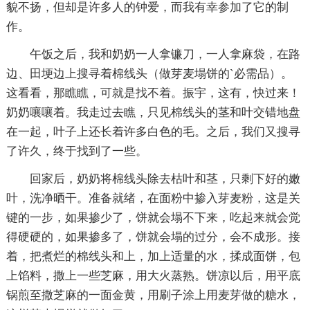
貌不扬，但却是许多人的钟爱，而我有幸参加了它的制
作。
午饭之后，我和奶奶一人拿镰刀，一人拿麻袋，在路
边、田埂边上搜寻着棉线头（做芽麦塌饼的`必需品）。
这看看，那瞧瞧，可就是找不着。振宇，这有，快过来！
奶奶嚷嚷着。我走过去瞧，只见棉线头的茎和叶交错地盘
在一起，叶子上还长着许多白色的毛。之后，我们又搜寻
了许久，终于找到了一些。
回家后，奶奶将棉线头除去枯叶和茎，只剩下好的嫩
叶，洗净晒干。准备就绪，在面粉中掺入芽麦粉，这是关
键的一步，如果掺少了，饼就会塌不下来，吃起来就会觉
得硬硬的，如果掺多了，饼就会塌的过分，会不成形。接
着，把煮烂的棉线头和上，加上适量的水，揉成面饼，包
上馅料，撒上一些芝麻，用大火蒸熟。饼凉以后，用平底
锅煎至撒芝麻的一面金黄，用刷子涂上用麦芽做的糖水，