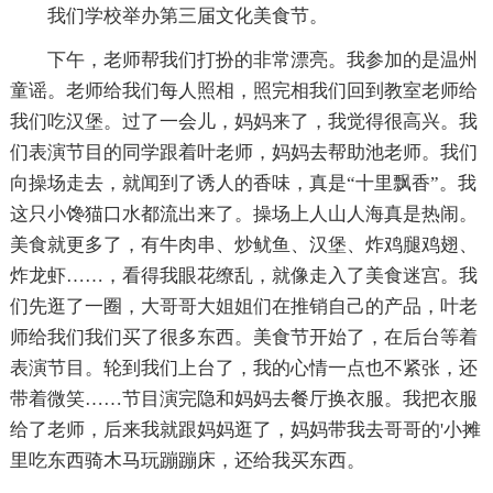
我们学校举办第三届文化美食节。
下午，老师帮我们打扮的非常漂亮。我参加的是温州
童谣。老师给我们每人照相，照完相我们回到教室老师给
我们吃汉堡。过了一会儿，妈妈来了，我觉得很高兴。我
们表演节目的同学跟着叶老师，妈妈去帮助池老师。我们
向操场走去，就闻到了诱人的香味，真是“十里飘香”。我
这只小馋猫口水都流出来了。操场上人山人海真是热闹。
美食就更多了，有牛肉串、炒鱿鱼、汉堡、炸鸡腿鸡翅、
炸龙虾……，看得我眼花缭乱，就像走入了美食迷宫。我
们先逛了一圈，大哥哥大姐姐们在推销自己的产品，叶老
师给我们我们买了很多东西。美食节开始了，在后台等着
表演节目。轮到我们上台了，我的心情一点也不紧张，还
带着微笑……节目演完隐和妈妈去餐厅换衣服。我把衣服
给了老师，后来我就跟妈妈逛了，妈妈带我去哥哥的'小摊
里吃东西骑木马玩蹦蹦床，还给我买东西。