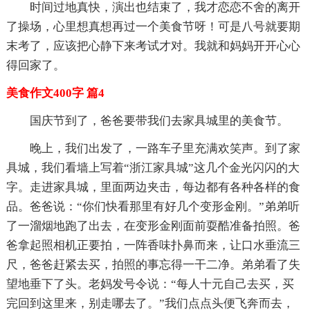
时间过地真快，演出也结束了，我才恋恋不舍的离开
了操场，心里想真想再过一个美食节呀！可是八号就要期
末考了，应该把心静下来考试才对。我就和妈妈开开心心
得回家了。
美食作文400字 篇4
国庆节到了，爸爸要带我们去家具城里的美食节。
晚上，我们出发了，一路车子里充满欢笑声。到了家
具城，我们看墙上写着“浙江家具城”这几个金光闪闪的大
字。走进家具城，里面两边夹击，每边都有各种各样的食
品。爸爸说：“你们快看那里有好几个变形金刚。”弟弟听
了一溜烟地跑了出去，在变形金刚面前耍酷准备拍照。爸
爸拿起照相机正要拍，一阵香味扑鼻而来，让口水垂流三
尺，爸爸赶紧去买，拍照的事忘得一干二净。弟弟看了失
望地垂下了头。老妈发号令说：“每人十元自己去买，买
完回到这里来，别走哪去了。”我们点点头便飞奔而去，