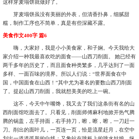
这样芽麦塌饼就做好了。
芽麦塌饼虽没有美丽的外表，但清香扑鼻，细腻甜
糯，制作工序也不简单，真是有些深藏不露。
美食作文400字 篇6
嗨，大家好，我是小小美食家，和子娴。今天我给大
家介绍一种我最喜欢吃的面食——山西刀削面。 她已经有
两千多年的历史了，而且面食种类繁多，几乎达到了一面
多样、一面百味的境界。所以人们说：“世界面食在中
国，中国面食在山西！”其中尤为著名的要数山西刀削面
了。提起山西刀削面，我就想美美的吃上一碗。
这不，今天中午嘴馋，我又去了我们这条街有名的山
西削面馆吃面去了。只看见，削面师傅麻利地掀开热气腾
腾的锅盖，左手持面，右手持刀，嚓，嚓，嚓，一刀赶一
刀。削出的面叶儿，一页连一页，恰是流星赶月，在空中
划出一道道弧形的白线；又象站在跳板上的跳水姑娘，纵