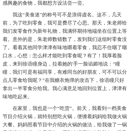
感興趣的食物，我都想方设法尝一尝。
我这“美食迷”的称号可不是浪得虚名。这不，几天
前，为了吃到零食，我可是费尽了心思。那天，朱老师给
我们发零食作为新年礼物，我满怀期待地端坐在位置上等
着。意外的是，朱老师数错数了，发到我们这组时零食没
了。看着其他同学津津有味地嚼着零食，我忍不住咽了咽
口水，心想：怎么样才能吃到零食呢？有了！我厚着脸
皮，来到徐语瞳身边，拉着她的'手一脸谄媚地说：“瞳
瞳，我们可是有福同享，有难同当的好朋友，可不可以分
点儿零食给我呢？”在我糖衣炮弹的攻击下，徐语瞳只好
拿出一半零食分给我。我心满意足地回到位置上，津津有
味地吃起来。
在家里，我也是一个“吃货”。前天，我看到一档美食
节目介绍火锅，就特别想吃火锅，便缠着妈妈给我做火锅
大餐。妈妈照着节目中介绍的火锅的做法，给我做了一锅