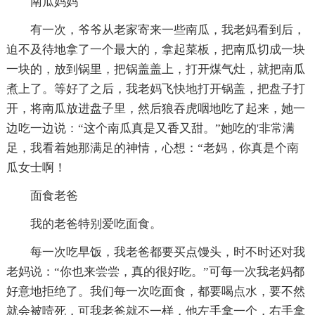
南瓜妈妈
有一次，爷爷从老家寄来一些南瓜，我老妈看到后，
迫不及待地拿了一个最大的，拿起菜板，把南瓜切成一块
一块的，放到锅里，把锅盖盖上，打开煤气灶，就把南瓜
煮上了。等好了之后，我老妈飞快地打开锅盖，把盘子打
开，将南瓜放进盘子里，然后狼吞虎咽地吃了起来，她一
边吃一边说：“这个南瓜真是又香又甜。”她吃的'非常满
足，我看着她那满足的神情，心想：“老妈，你真是个南
瓜女士啊！
面食老爸
我的老爸特别爱吃面食。
每一次吃早饭，我老爸都要买点馒头，时不时还对我
老妈说：“你也来尝尝，真的很好吃。”可每一次我老妈都
好意地拒绝了。我们每一次吃面食，都要喝点水，要不然
就会被噎死，可我老爸就不一样，他左手拿一个，右手拿