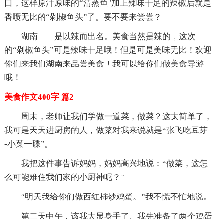
口，这样原汁原味的“清蒸鱼"加上辣味十足的辣椒后就是
香喷无比的“剁椒鱼头”了。要不要来尝尝？
湖南——是以辣而出名。美食当然是辣的，这次
的“剁椒鱼头”可是辣味十足哦！但是可是美味无比！欢迎
你们来我们湖南来品尝美食！我可以给你们做美食导游
哦！
美食作文400字 篇2
周末，老师让我们学做一道菜，做菜？这太简单了，
我可是天天进厨房的人，做菜对我来说就是“张飞吃豆芽--
-小菜一碟”。
我把这件事告诉妈妈，妈妈高兴地说：“做菜，这怎
么可能难住我们家的小厨神呢？”
“明天我给你们做西红柿炒鸡蛋。”我不慌不忙地说。
第二天中午，该我大显身手了。我先准备了两个鸡蛋