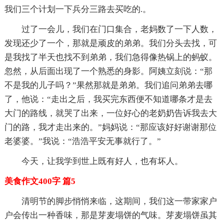
我们三个计划一下兵分三路去买吃的.。
过了一会儿，我们在门口集合，老妈数了一下人数，
发现还少了一个，那就是顽皮的弟弟。我们分头去找，可
是我找了半天也找不到弟弟，我们急得像热锅上的蚂蚁。
忽然，从后面出现了一个熟悉的身影。阿姨立刻说：“那
不是我的儿子吗？”果然那就是弟弟。我们追问弟弟去哪
了，他说：“走出之后，我买完东西便不知道哪条才是去
大门的路线，就哭了出来，一位好心的老奶奶告诉我去大
门的路，我才走出来的。”妈妈说：“那应该好好谢谢那位
老婆婆。”我说：“浩浩平安无事就行了。”
今天，让我学到世上既有好人，也有坏人。
美食作文400字 篇5
清明节的脚步悄悄来临，这期间，我们这一带家家户
户会传出一种香味，那是芽麦塌饼的气味。芽麦塌饼虽其