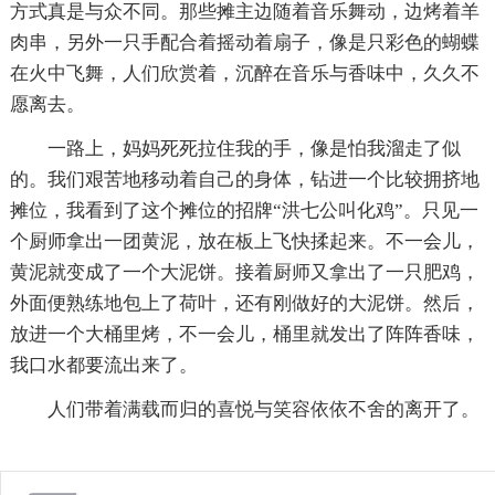
方式真是与众不同。那些摊主边随着音乐舞动，边烤着羊
肉串，另外一只手配合着摇动着扇子，像是只彩色的蝴蝶
在火中飞舞，人们欣赏着，沉醉在音乐与香味中，久久不
愿离去。
一路上，妈妈死死拉住我的手，像是怕我溜走了似
的。我们艰苦地移动着自己的身体，钻进一个比较拥挤地
摊位，我看到了这个摊位的招牌“洪七公叫化鸡”。只见一
个厨师拿出一团黄泥，放在板上飞快揉起来。不一会儿，
黄泥就变成了一个大泥饼。接着厨师又拿出了一只肥鸡，
外面便熟练地包上了荷叶，还有刚做好的大泥饼。然后，
放进一个大桶里烤，不一会儿，桶里就发出了阵阵香味，
我口水都要流出来了。
人们带着满载而归的喜悦与笑容依依不舍的离开了。