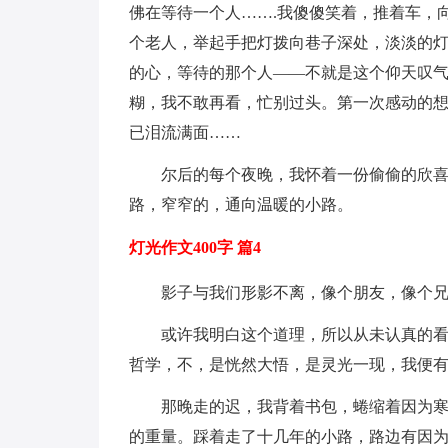
佛在等待一个人…….我傻傻笑着，推着车，
个老人，举起手把灯拨向巷子深处，淡淡的
的心，等待的那个人——不就是这个仰天叹
糊，我不敢再看，忙别过头。第一次感动的
已泪流满面……
尔后的每个夜晚，我怀着一份偷偷的欣
路，窄窄的，通向温暖的小路。
灯光作文400字 篇4
影子与我们形影不离，像个朋友，像个
或许我明白这个道理，所以从未认真的
哲学，不，是恍然大悟，是灵光一现，我便
那晚走的迟，我背着书包，蜷缩着因为
的重量。踩着走了十几年的小路，路边有因