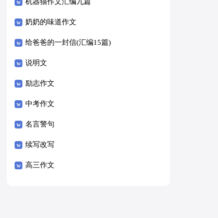
8篇）
机器猫作文汇编九篇
奶奶的味道作文
给爸爸的一封信(汇编15篇)
说明文
励志作文
中考作文
名言警句
续写改写
高三作文