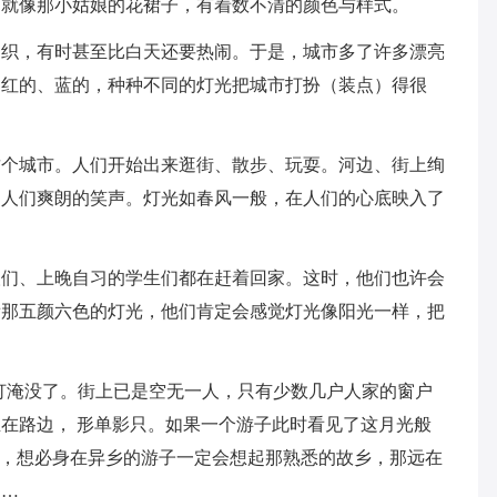
，就像那小姑娘的花裙子，有着数不清的颜色与样式。
如织，有时甚至比白天还要热闹。于是，城市多了许多漂亮
、红的、蓝的，种种不同的灯光把城市打扮（装点）得很
这个城市。人们开始出来逛街、散步、玩耍。河边、街上绚
了人们爽朗的笑声。灯光如春风一般，在人们的心底映入了
人们、上晚自习的学生们都在赶着回家。这时，他们也许会
看那五颜六色的灯光，他们肯定会感觉灯光像阳光一样，把
灯淹没了。街上已是空无一人，只有少数几户人家的窗户
在路边， 形单影只。如果一个游子此时看见了这月光般
”，想必身在异乡的游子一定会想起那熟悉的故乡，那远在
……