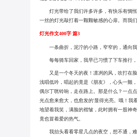
灯光带给了我们许多许多，有快乐有惆
一丝的灯光敲打着一颗颗敏感的心扉。而我
灯光作文400字 篇3
一条曲折，泥泞的小路，窄窄的，通向
每每骑车回家，我早已习惯了下车推行
又是一个冬天的夜！凛冽的风，吹打在
浅唱低吟，唱起的竟是《朋友》，心头一颤
偶尔丁咣铃响，走在路上。那是什么？一点
光点愈来愈大，也愈发的'显得光亮。哦！我
地望着我笑，满脸的褶皱，此时拥有一股神
竟也冒着爱的热气。
我抬头看看零星几点的夜空，想不通，