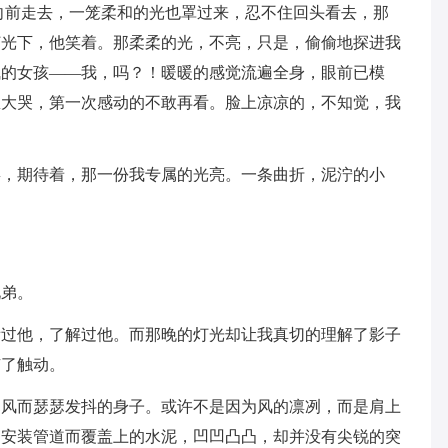
向前走去，一笼柔和的光也罩过来，忍不住回头看去，那
灯光下，他笑着。那柔柔的光，不亮，只是，偷偷地探进我
气的女孩——我，吗？！暖暖的感觉流遍全身，眼前已模
想大哭，第一次感动的不敢再看。脸上凉凉的，不知觉，我
喜，期待着，那一份我专属的光亮。一条曲折，泥泞的小
兄弟。
看过他，了解过他。而那晚的灯光却让我真切的理解了影子
有了触动。
寒风而瑟瑟发抖的身子。或许不是因为风的凛冽，而是肩上
为安装管道而覆盖上的水泥，凹凹凸凸，却并没有尖锐的突