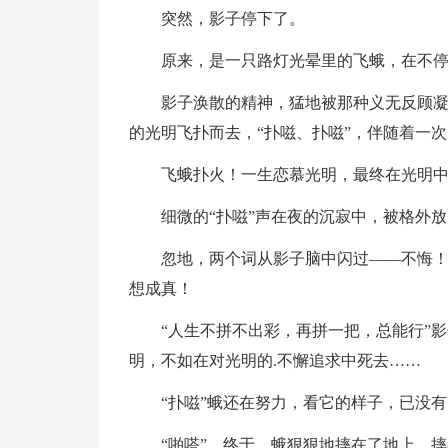
突然，影子停下了。
原来，是一只路灯光晕里的飞蛾，在不
影子涣散的精神，猛地被那种义无反顾
的光明飞扑而去，“扑嗞、扑嗞”，伴随着一
飞蛾扑火！一生恋慕光明，最终在光明
细微的“扑嗞”声在夜的沉寂中，被格外放
忽地，两个词从影子脑中闪过——不悔
想成真！
“人生不拼不出彩，再拼一把，总能行”
明，不如在对光明的.不懈追求中死去……
“扑嗞”蛾还在努力，看它的样子，已没
“啪嗒”，终于，蛾狠狠地摔在了地上，