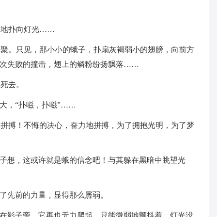
停地扑向灯光……
凝聚。只见，那小小的蛾子，扑扇灰褐弱小的翅膀，向前方
次次失败的撞击，翅上的鳞粉纷扬飘落……
中死去。
大，“扑嗞，扑嗞”……
！拼搏！不悔的决心，奋力地拼搏，为了拥抱光明，为了梦
影子想，这或许就是蛾的信念吧！与其躲在黑暗中眺望光
有了先前的力量，显得那么孱弱。
摔在影子旁，它再也无力爬起，只能微弱地颤抖着，灯光没