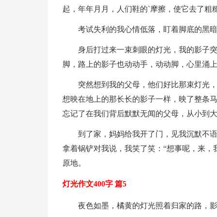
起，年年月月，人们鞋的`摩擦，使它去了粗
考试失利的我心情低落，盯着脚底的黑
身后打过来一束刺眼的灯光，我的影子
脚，路上的影子也动动手，动动脚，心里涌
突然想到我的父母，他们好比那束灯光
想映在地上的那长长的影子一样，映了整条
忘记了在我们背后默默无闻的父母，从小到
到了家，妈妈给我开了门，见我沉默不语
拿着锅铲对我说，我笑了笑：“想事呢，来，
原地。
灯光作文400字 篇5
夜色如墨，橘黄的灯光照着归家的路，