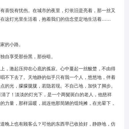
怅有喜悦有忧伤。在城市的夜里，灯依旧是亮着，那一丝又
们在这灯光里生活着，抱着我们的信念坚定地生活着……
我家的小路。
，独自享受那份黑，那份暗。
脸上，激起压抑在心底的孤寂。心中蔓起一丝酸楚，不由得
，唱不下去了。天地静的似乎只有我一个人，悠悠地，伴着
点点的光，朦朦胧胧，若隐若现。不自己地，加快了脚步。
看清了！淡淡的灯光下，是一个两鬓斑白的老人，他慈祥
奇的力量，那样温暖，就连他那简陋的馄饨摊，在光晕下，
难道晚上也有顾客么？可他的东西早已收拾好，静静地，仿