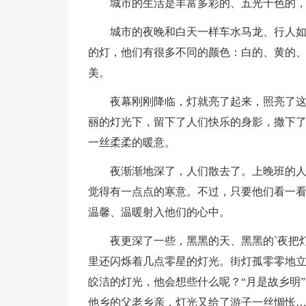
城市的生活是丰富多彩的、五光十色的
城市的夜晚和白天一样车水马龙、行人
的灯，他们有很多不同的颜色：白的、黄的
美。
夜幕刚刚降临，灯就亮了起来，照亮了
丽的灯光下，留下了人们快乐的身影，撒下
一丝柔柔的暖意。
夜渐渐地深了，人们散去了。上晚班的
觉得有一点点的寒意。不过，只要他们看一
温馨、温暖射入他们的心中。
夜更深了一些，黑黑的天、黑黑的`夜把
里还闪烁着几点零星的灯光。街灯孤零零地立
皎洁的灯光，他会想些什么呢？“月是故乡明
他乡的父老乡亲，灯光又给了游子一丝惆怅