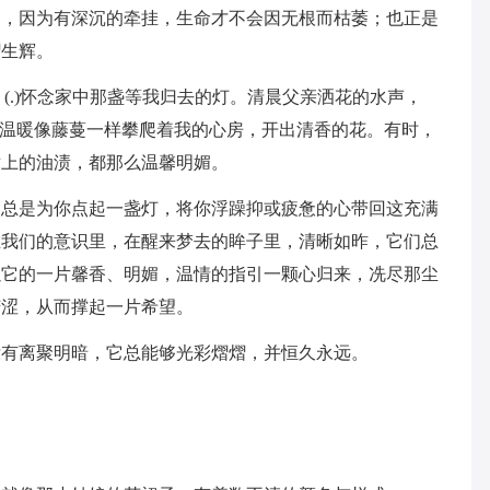
家，因为有深沉的牵挂，生命才不会因无根而枯萎；也正是
熠生辉。
(.)怀念家中那盏等我归去的灯。清晨父亲洒花的水声，
些温暖像藤蔓一样攀爬着我的心房，开出清香的花。有时，
裙上的油渍，都那么温馨明媚。
，总是为你点起一盏灯，将你浮躁抑或疲惫的心带回这充满
在我们的意识里，在醒来梦去的眸子里，清晰如昨，它们总
以它的一片馨香、明媚，温情的指引一颗心归来，冼尽那尘
苦涩，从而撑起一片希望。
没有离聚明暗，它总能够光彩熠熠，并恒久永远。