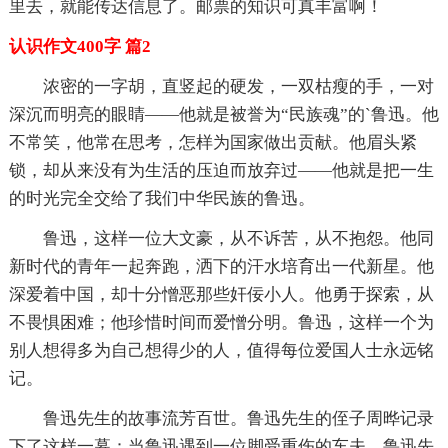
里去，就能传达信息了。邮票的知识可真丰富啊！
认识作文400字 篇2
浓密的一字胡，直竖起的硬发，一双枯瘦的手，一对
深沉而明亮的眼睛——他就是被誉为“民族魂”的`鲁迅。他
不常笑，他常在思考，怎样为国家做出贡献。他眉头紧
锁，却从来没有为生活的压迫而放弃过——他就是把一生
的时光完全交给了我们中华民族的鲁迅。
鲁迅，这样一位大文豪，从不诉苦，从不抱怨。他同
新时代的青年一起奔跑，洒下的汗水培育出一代新星。他
深爱着中国，却十分憎恶那些奸佞小人。他勇于探索，从
不畏惧困难；他珍惜时间而爱憎分明。鲁迅，这样一个为
别人想得多为自己想得少的人，值得每位爱国人士永远铭
记。
鲁迅先生的故事流芳百世。鲁迅先生的侄子周晔记录
下了这样一幕：当鲁迅遇到一位脚受重伤的车夫，鲁迅先