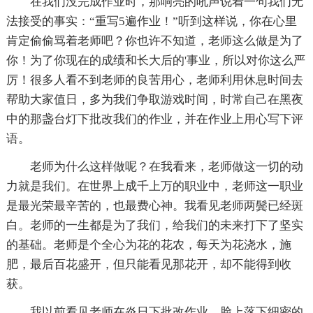
在我们没完成作业时，那响亮的吼声说着一句我们无
法接受的事实：“重写5遍作业！”听到这样说，你在心里
肯定偷偷骂着老师吧？你也许不知道，老师这么做是为了
你！为了你现在的成绩和长大后的'事业，所以对你这么严
厉！很多人看不到老师的良苦用心，老师利用休息时间去
帮助大家值日，多为我们争取游戏时间，时常自己在黑夜
中的那盏台灯下批改我们的作业，并在作业上用心写下评
语。
老师为什么这样做呢？在我看来，老师做这一切的动
力就是我们。在世界上成千上万的职业中，老师这一职业
是最光荣最辛苦的，也最费心神。我看见老师两鬓已经斑
白。老师的一生都是为了我们，给我们的未来打下了坚实
的基础。老师是个全心为花的花农，每天为花浇水，施
肥，最后百花盛开，但只能看见那花开，却不能得到收
获。
我以前看见老师在炎日下批改作业，脸上落下细密的