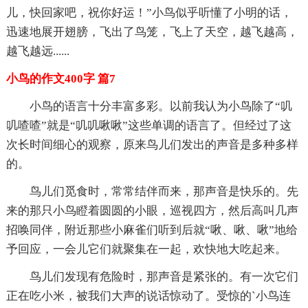
儿，快回家吧，祝你好运！”小鸟似乎听懂了小明的话，
迅速地展开翅膀，飞出了鸟笼，飞上了天空，越飞越高，
越飞越远......
小鸟的作文400字 篇7
小鸟的语言十分丰富多彩。以前我认为小鸟除了“叽
叽喳喳”就是“叽叽啾啾”这些单调的语言了。但经过了这
次长时间细心的观察，原来鸟儿们发出的声音是多种多样
的。
鸟儿们觅食时，常常结伴而来，那声音是快乐的。先
来的那只小鸟瞪着圆圆的小眼，巡视四方，然后高叫几声
招唤同伴，附近那些小麻雀们听到后就“啾、啾、啾”地给
予回应，一会儿它们就聚集在一起，欢快地大吃起来。
鸟儿们发现有危险时，那声音是紧张的。有一次它们
正在吃小米，被我们大声的说话惊动了。受惊的`小鸟连