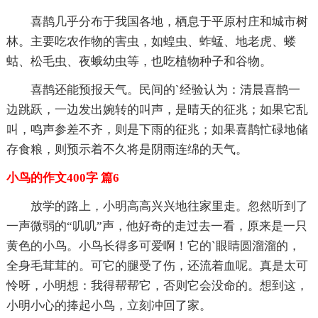
喜鹊几乎分布于我国各地，栖息于平原村庄和城市树
林。主要吃农作物的害虫，如蝗虫、蚱蜢、地老虎、蝼
蛄、松毛虫、夜蛾幼虫等，也吃植物种子和谷物。
喜鹊还能预报天气。民间的`经验认为：清晨喜鹊一
边跳跃，一边发出婉转的叫声，是晴天的征兆；如果它乱
叫，鸣声参差不齐，则是下雨的征兆；如果喜鹊忙碌地储
存食粮，则预示着不久将是阴雨连绵的天气。
小鸟的作文400字 篇6
放学的路上，小明高高兴兴地往家里走。忽然听到了
一声微弱的“叽叽”声，他好奇的走过去一看，原来是一只
黄色的小鸟。小鸟长得多可爱啊！它的`眼睛圆溜溜的，
全身毛茸茸的。可它的腿受了伤，还流着血呢。真是太可
怜呀，小明想：我得帮帮它，否则它会没命的。想到这，
小明小心的捧起小鸟，立刻冲回了家。