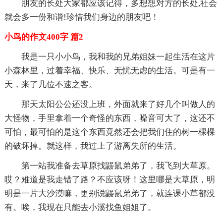
朋友的长处大家都应该记得，多想想对方的长处,社会
就会多一份和谐!珍惜我们身边的朋友吧！
小鸟的作文400字 篇2
我是一只小小鸟，我和我的兄弟姐妹一起生活在这片
小森林里，过着幸福、快乐、无忧无虑的生活。可是有一
天，来了几位不速之客。
那天太阳公公还没上班，外面就来了好几个叫做人的
大怪物，手里拿着一个奇怪的东西，噪音可大了，这还不
可怕，最可怕的是这个东西竟然还会把我们住的树一棵棵
的破坏掉。就这样，我过上了游离失所的生活。
第一站我准备去草原找鼹鼠弟弟了，我飞到大草原。
哎？难道是我走错了路？不应该呀！这里哪是大草原，明
明是一片大沙漠嘛，更别说鼹鼠弟弟了，就连课小草都没
有。唉，我现在只能去小溪找鱼姐姐了。