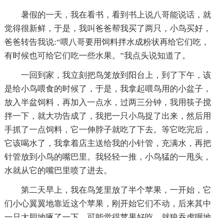
暑假的一天，我在看书，看到书上说八哥能说话，就
觉得很新鲜，于是，我叫爸爸帮我买了两只，小鸟买好，
爸爸转告我说:“喂八哥要用饲料拌水成粉状再给它们吃，
有时候也可给它们吃一些水果。”我点头说知道了。
一回到家，我立刻把鸟笼放到阳台上，到了下午，该
是给小鸟喂食的时候了，于是，我拿起喂鸟用的小盆子，
放入半盆饲料，再加入一点水，过两三分钟，我用筷子搅
拌一下，就大功告成了，我把一只小鸟捉了出来，然后用
手抓了一点饲料，它一伸脖子就吃了下去。等它吃完后，
它该喝水了，我拿着店主送给我的小针管，充满水，再把
针管放到小鸟的嘴巴里。我轻轻一推，小鸟猛的一甩头，
水就从它的嘴巴里喷了进去。
第二天早上，我在鸟笼里放了半个苹果，一开始，它
们小心翼翼地靠近这个苹果，刚开始它们不动，后来其中
一只大胆地啄了一下，可能觉得苹果好吃，就狼吞虎咽地