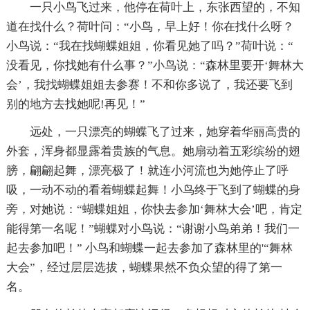
一只小鸟飞过来，他停在荷叶上，东张西望的，不知
道在找什么？荷叶问：“小鸟，早上好！你在找什么呀？
小鸟说：“我在找蝴蝶姐姐，你看见她了吗？”荷叶说：“
没看见，你找她有什么事？”小鸟说：“森林里要开‘舞林大
会’，我找蝴蝶姐姐去参赛！不和你多说了，我还要飞到
别的地方去找她呢!再见！”
远处，一只漂亮的蝴蝶飞了过来，她穿着华丽高贵的
外套，浑身都显露着贵族的气息。她扇动着五彩缤纷的翅
膀，翩翩起舞，漂亮极了！就连小河流也为她停止了呼
吸，一动不动的看着蝴蝶起舞！小鸟终于飞到了蝴蝶的身
旁，对她说：“蝴蝶姐姐，你快去参加‘舞林大会’吧，肯定
能得第一名呢！”蝴蝶对小鸟说：“谢谢小鸟弟弟！我们一
起去参加吧！” 小鸟和蝴蝶一起去参加了森林里的'“舞林
大会”，经过层层选拔，蝴蝶果然不负众望的得了第一
名。