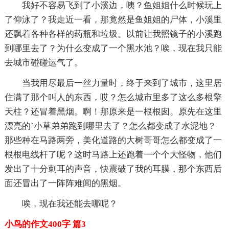
我好不容易飞到了小溪边，咦？鱼姐姐什么时候玩上
了仰泳了？我走近一看，那竟然是鱼姐姐的尸体，小溪里
还飘着各种各样的药瓶和垃圾。以前让我照镜子的小溪跑
到哪里去了？为什么变成了一个黑水池？唉，现在我只能
去城市碰碰运气了。
当我用尽最后一丝力量时，终于来到了城市，这里居
住满了那个叫人的东西，哎？怎么城市里多了这么多根擎
天柱？还冒着黑烟。啊！那原来是一根根囱。原先在这里
漂亮的`小草弟弟跑到哪里去了？怎么都变成了水泥地？
那些种在马路两旁，美化道路的大树哥哥怎么都变成了一
根根电线杆了呢？这时马路上还跑着一个个大怪物，他们
发出了十分刺耳的声音，快震破了我的耳膜，那个东西后
面还冒出了一阵阵难闻的黑烟。
唉，现在我还能去哪呢？
小鸟的作文400字 篇3