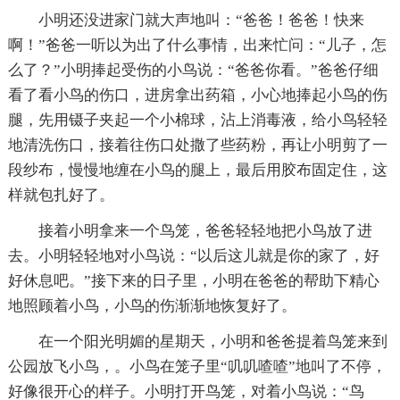
小明还没进家门就大声地叫：“爸爸！爸爸！快来
啊！”爸爸一听以为出了什么事情，出来忙问：“儿子，怎
么了？”小明捧起受伤的小鸟说：“爸爸你看。”爸爸仔细
看了看小鸟的伤口，进房拿出药箱，小心地捧起小鸟的伤
腿，先用镊子夹起一个小棉球，沾上消毒液，给小鸟轻轻
地清洗伤口，接着往伤口处撒了些药粉，再让小明剪了一
段纱布，慢慢地缠在小鸟的腿上，最后用胶布固定住，这
样就包扎好了。
接着小明拿来一个鸟笼，爸爸轻轻地把小鸟放了进
去。小明轻轻地对小鸟说：“以后这儿就是你的家了，好
好休息吧。”接下来的日子里，小明在爸爸的帮助下精心
地照顾着小鸟，小鸟的伤渐渐地恢复好了。
在一个阳光明媚的星期天，小明和爸爸提着鸟笼来到
公园放飞小鸟，。小鸟在笼子里“叽叽喳喳”地叫了不停，
好像很开心的样子。小明打开鸟笼，对着小鸟说：“鸟