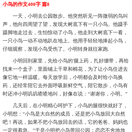
小鸟的作文400字 篇8
一天，小明去公园散步。他突然听见一阵微弱的鸟叫
声，他向四周望了望，发现大树底下有一只小鸟。他蹑手
蹑脚地走过去，生怕惊动了小鸟，他走到大树底下一看，
一只小鸟一动不动地趴在地上。他用手轻轻地捧起小鸟，
仔细观察，发现小鸟受伤了。小明转身就往家跑.
小明回到家里，先给小鸟的'腿上药，扎好绷带，再给
找来一个盒子，里面铺上干草和棉花，为了让小鸟住进去
像它地一样温暖。每天放学后，小明都会及时给小鸟换
药，还经常陪它去外面呼吸新鲜空气，陪它散步，小鸟有
时还冲小明叽叽喳喳地叫，好像在说：“谢谢你，小明。”
几天后，在小明精心呵护下，小鸟的腿很快就好了，
小明想：“小鸟是大自然的成员，还是把小鸟放回大自然
吧！再说，如果不把小鸟放回去的话，它的爸爸、妈妈也
一定很着急。”于是小明把小鸟带回公园；恋恋不舍地放