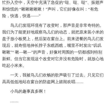
忙扑入空中，天空中充满了急促的“哒、哒、哒”、振翅声
和惊慌的 “啾啾啾啾啾！”声叫，它们好像在叫：“有危
险，快逃，快逃——”
鸟儿们发现环境有了改变时，那声音是非常奇特的。
我们为了能更好地观察鸟儿们的动态，就把原来装小米的
盘子放小板凳上，然后架在窗台上。前来进餐的鸟儿们发
现后，就奇怪地伸长脖子东瞧西瞧，嘴里不时发出“叽叽
啾啾”“ 啾—啾—”的声音，好像对周围的一切都感到特别
新鲜。但当它发现这个改变对它并没有危险时，就放心地
吃起小米来。
一天，我被鸟儿们欢畅的歌声吸引了过去。只见它们
高高低低地站在窗台的防盗网上嬉闹欢唱……
小鸟的趣事真多啊！
……