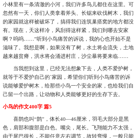
小林里有一条清澈的小河，我们许多鸟儿都住在这里。可
忽然有一天，你们人类拿着斧头、长锯来砍伐树木，我们
的家园就这样被破坏了，搞得我们连筑巢搭窝的地方都没
有。现在，天这样冷，风刮得这样紧，我们到哪去安家
啊？呜呜……”听到小鸟痛苦的诉说，我的心也开始不是
滋味了。我想是啊，如果没有了树，水土将会流失，土地
越来越贫瘠，洪水将会涌进村庄，沙尘暴将要来临……
当我想到这里，已经无法想象下去，人类不爱护树，
就等于不爱护自己的`家园，希望你们听到小鸟痛苦的诉
说能够爱护树木，给那些小鸟一个安全的家，也给我们自
己留一个出路，让动物和人类能够更好的生存下去。
小鸟的作文400字 篇5
喜鹊也叫“鹊”，体长40—46厘米，羽毛大部分是黑
色，肩部和腹部是白色。嘴尖，尾长。飞翔能力不太强，
由于尾巴很长，不能任意左右调节，故转弯慢，一般只能