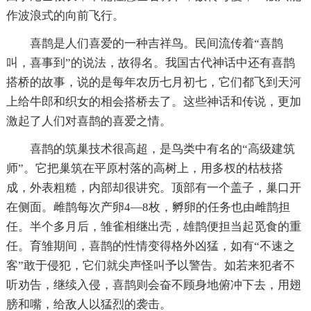
作波浪式的向前飞行。
喜鹊是人们喜爱的一种吉祥鸟。民间流传着“喜鹊
叫，喜事到”的说法，故得名。我国古代神话中还有喜鹊
搭桥的故事，说的是每年农历七月初七，它们都飞到天河
上给牛郎和织女的相会搭桥去了。这些神话和传说，更加
激起了人们对喜鹊的喜爱之情。
喜鹊的筑巢技术很高超，是鸟类中有名的“高级建筑
师”。它把巢筑在平原村落的高树上，用多杈的枯枝搭
成，外表粗糙，内部却很讲究。顶部有一个盖子，巢口开
在侧面。雌鹊每次产卵4—8枚，孵卵的任务也由雌鹊担
任。半个多月后，雏雀相继出壳，雄鹊便担当起觅食的重
任。育雏期间，喜鹊的性情变得格外凶猛，如有“不速之
客”敢于侵犯，它们就尖声怪叫予以警告。如若来犯者不
听劝告，继续入侵，喜鹊则会奋不顾身地俯冲下去，用翅
膀和嘴，给敌人以猛烈的袭击。