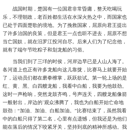
战国时期，楚国有一位国君非常昏庸，整天吃喝玩
乐，不理朝政，老百姓都生活在水深火热之中，而国家也
已处于四面楚歌的境地。为了挽救国家，屈原向君王提出
了许多治国的良策，但是君王一点也听不进去，屈原不想
当亡国奴，就在汨罗江投河自尽。后来人们为了纪念他，
就有了端午节吃粽子和划龙船的习俗。
当我们到了三垟的时侯，河岸边早已是人山人海了。
各河道上也正有许多龙船向这儿靠拢，比赛马上就要开始
了，运动员们都在磨拳檫掌，跃跃欲试。第一轮上场的是
红、黄、黑、白四艘龙船，我看中白船，我要为他鼓劲。
这时一声枪响，突然龙鼓齐鸣，号声连天，四艘龙船像箭
一般射出，岸边的`观众沸腾了，我也为白船开始亡命地
鼓劲：“加油、加油、白船加油。”比赛结束了，虽然我看
中的白船只得了第二名，心里有点遗憾，但我还是为他们
能在落后的情况下咬紧牙关，坚持到底的精神所感动。我