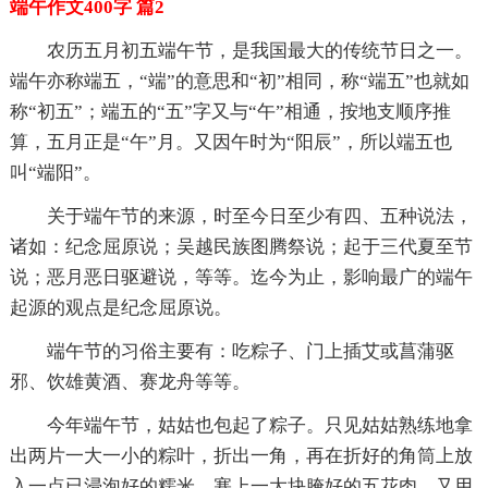
端午作文400字 篇2
农历五月初五端午节，是我国最大的传统节日之一。
端午亦称端五，“端”的意思和“初”相同，称“端五”也就如
称“初五”；端五的“五”字又与“午”相通，按地支顺序推
算，五月正是“午”月。又因午时为“阳辰”，所以端五也
叫“端阳”。
关于端午节的来源，时至今日至少有四、五种说法，
诸如：纪念屈原说；吴越民族图腾祭说；起于三代夏至节
说；恶月恶日驱避说，等等。迄今为止，影响最广的端午
起源的观点是纪念屈原说。
端午节的习俗主要有：吃粽子、门上插艾或菖蒲驱
邪、饮雄黄酒、赛龙舟等等。
今年端午节，姑姑也包起了粽子。只见姑姑熟练地拿
出两片一大一小的粽叶，折出一角，再在折好的角筒上放
入一点已浸泡好的糯米，塞上一大块腌好的五花肉，又用