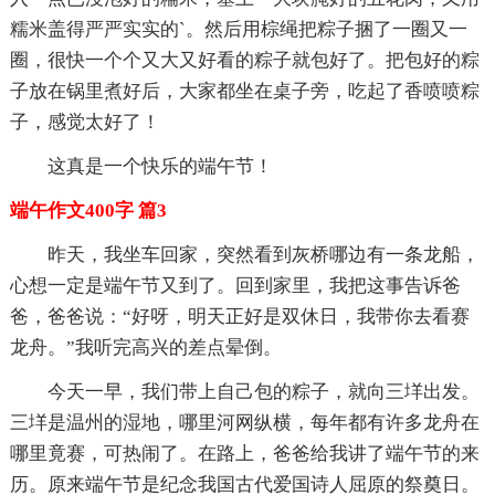
糯米盖得严严实实的`。然后用棕绳把粽子捆了一圈又一
圈，很快一个个又大又好看的粽子就包好了。把包好的粽
子放在锅里煮好后，大家都坐在桌子旁，吃起了香喷喷粽
子，感觉太好了！
这真是一个快乐的端午节！
端午作文400字 篇3
昨天，我坐车回家，突然看到灰桥哪边有一条龙船，
心想一定是端午节又到了。回到家里，我把这事告诉爸
爸，爸爸说：“好呀，明天正好是双休日，我带你去看赛
龙舟。”我听完高兴的差点晕倒。
今天一早，我们带上自己包的粽子，就向三垟出发。
三垟是温州的湿地，哪里河网纵横，每年都有许多龙舟在
哪里竟赛，可热闹了。在路上，爸爸给我讲了端午节的来
历。原来端午节是纪念我国古代爱国诗人屈原的祭奠日。