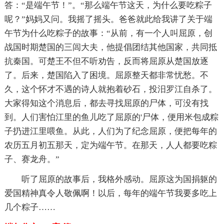
答：“是端午节！”。“那么端午节这天，为什么要吃粽子
呢？”妈妈又问。我摇了摇头。爸爸就此给我讲了关于端
午节为什么吃粽子的故事：“从前，有一个人叫屈原，创
战国时期楚国的三闾大夫，他提倡团结其他国家，共同抵
抗秦国。可楚王不但不听劝告，反而将屈原从楚国放逐
了。后来，楚国陷入了困境。屈原整天都非常忧愁。不
久，这个怀才不遇的诗人就抱着砂石，投汨罗江自杀了。
大家得知这个消息后，都去寻找屈原的尸体，可没有找
到。人们害怕江里的鱼儿吃了屈原的'尸体，便用米包成粽
子扔进江里喂鱼。从此，人们为了纪念屈原，便把每年的
农历五月初五那天，定为端午节。在那天，人人都要吃粽
子、赛龙舟。”
听了屈原的故事后，我格外感动。屈原这为国捐躯的
爱国精神真令人敬佩啊！以后，每年的端午节我要多吃上
几个粽子……