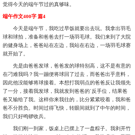
觉得今天的端午节过的真够味。
端午作文400字 篇4
今天是端午节，我吃过早饭就要出去玩。我拿出羽毛
球和球拍，准备和爸爸去打一场羽毛球。我们来到了大院
的健身场上，爸爸站在左边，我站在右边，一场羽毛球赛
就开始了。
先是由爸爸发球，爸爸发的球特别高，这不是有意的
在刁难我吗？我一蹦便将球回了过去，而爸爸出乎意料，
因此他没能够将球接着。本想打我弱点的爸爸反让我领先
了一分，接着我发球，我就发到爸爸的`反手位，结果爸
爸又输给了我。这样你来我往的，比分紧紧咬着，我和爸
爸不分胜负。时间过得飞快，转眼间就到了中午的时间，
我们只好鸣锣收兵。
我们刚一到家，饭桌上已摆上了一盘粽子。我剥开竹