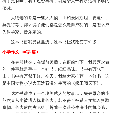
看了更有味，看了还想再看，就是给人一种永远看不够的
感觉。
人物选的都是一些大人物，比如爱因斯坦、爱迪生、
莫扎特等，都诉说了他们都是怎么走向成功的，是怎么成
为科学家、音乐家的。
这本书使我受益匪浅，这本书让我改变了许多。
小学作文500字 篇3
在春晨秋夕，在饭前饭后，在窗前灯下，我最喜欢做
的一件事就是手捧一本好书，细细品味。书中有万水千
山，书中有万紫千红。今天，我给大家推荐一本好书，这
是中国动物小说大王沈石溪先生著的《熊王闯天下》。
这本书讲述了一个凄美感人的故事……失去母亲的小
熊杰克从小被猎人抚养长大，却不得不被猎人卖掉以换取
食物。长大后的杰克终于趁着一次跟公牛决斗的机会逃走