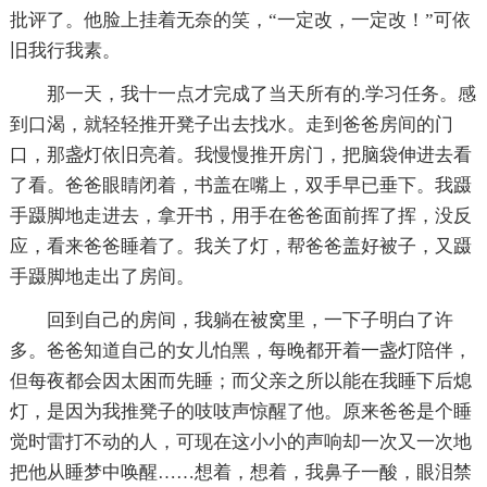
批评了。他脸上挂着无奈的笑，“一定改，一定改！”可依
旧我行我素。
那一天，我十一点才完成了当天所有的.学习任务。感
到口渴，就轻轻推开凳子出去找水。走到爸爸房间的门
口，那盏灯依旧亮着。我慢慢推开房门，把脑袋伸进去看
了看。爸爸眼睛闭着，书盖在嘴上，双手早已垂下。我蹑
手蹑脚地走进去，拿开书，用手在爸爸面前挥了挥，没反
应，看来爸爸睡着了。我关了灯，帮爸爸盖好被子，又蹑
手蹑脚地走出了房间。
回到自己的房间，我躺在被窝里，一下子明白了许
多。爸爸知道自己的女儿怕黑，每晚都开着一盏灯陪伴，
但每夜都会因太困而先睡；而父亲之所以能在我睡下后熄
灯，是因为我推凳子的吱吱声惊醒了他。原来爸爸是个睡
觉时雷打不动的人，可现在这小小的声响却一次又一次地
把他从睡梦中唤醒……想着，想着，我鼻子一酸，眼泪禁