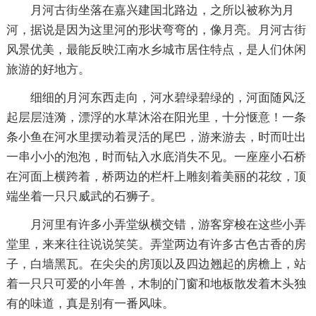
月河古街坐落在嘉兴建国北路边，之所以被称为月
河，据说是因为这里河的形状弯弯的，像月亮。月河古街
风景优美，最能反映江南水乡城市居住特点，是人们休闲
旅游的好地方。
细细的月河东西走向，河水碧绿碧绿的，河面随风泛
起层层涟漪，漂浮的水草沐浴在阳光里，十分惬意！一条
条小鱼在河水里摆动着灵活的尾巴，游来游去，时而吐出
一串小小的泡泡，时而钻入水底消失不见。一座座小石桥
在河面上横跨着，桥两边的栏杆上雕刻着美丽的花纹，顶
端坐着一只只威武的石狮子。
月河里有许多小弄堂纵横交错，游客穿梭在这些小弄
堂里，来来往往说说笑笑。弄堂两边有许多古色古香的房
子，白墙黑瓦。在尖尖的房顶以及四边翘起的房檐上，站
着一只只可爱的小年兽，木制的门窗和地板散发着木头独
有的味道，真是别有一番风味。