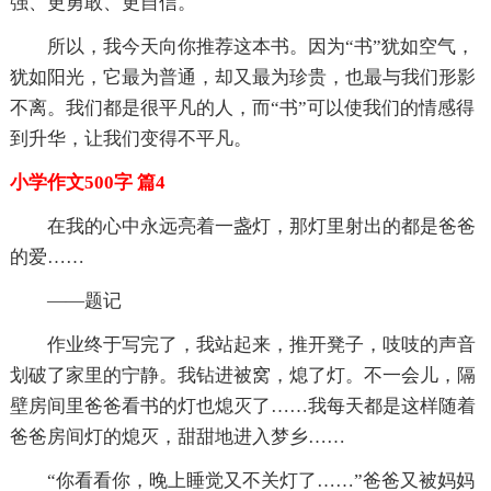
强、更勇敢、更自信。
所以，我今天向你推荐这本书。因为“书”犹如空气，
犹如阳光，它最为普通，却又最为珍贵，也最与我们形影
不离。我们都是很平凡的人，而“书”可以使我们的情感得
到升华，让我们变得不平凡。
小学作文500字 篇4
在我的心中永远亮着一盏灯，那灯里射出的都是爸爸
的爱……
——题记
作业终于写完了，我站起来，推开凳子，吱吱的声音
划破了家里的宁静。我钻进被窝，熄了灯。不一会儿，隔
壁房间里爸爸看书的灯也熄灭了……我每天都是这样随着
爸爸房间灯的熄灭，甜甜地进入梦乡……
“你看看你，晚上睡觉又不关灯了……”爸爸又被妈妈