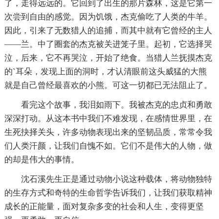
了，走得远远的。它回到了出生的那片森林，这是它第一
次尝到自由的感觉。因为饥饿，杰克偷吃了人类的牛羊。
因此，引来了无数猎人的追捕，而其中就有它曾经的主人
——兰。中了圈套的杰克被关进笼子里。起初，它选择哭
泣，后来，它不再哭泣，开始了绝食。当猎人兰抚摸杰克
的`耳朵，发现上面的洞时，才认清眼前这头威猛的大熊
就是自己曾经最喜欢的小熊。可这一切都已无法阻止了。
看完这个故事，我泪如雨下。我被杰克的忠贞和勇敢
深深打动。从这本书中我们不难发现，在感情世界里，在
生死抉择关头，许多动物表现出来的坚韧品质，常常令我
们人类汗颜，让我们自愧不如。它们不是伟大的人物，做
的却是伟大的事情。
沈石溪先生正是通过动物小说这种载体，将动物独特
的生存方式和奇特的生命哲学告诉我们，让我们获取精神
成长的正能量，面对复杂多变的社会和人生，变得更坚