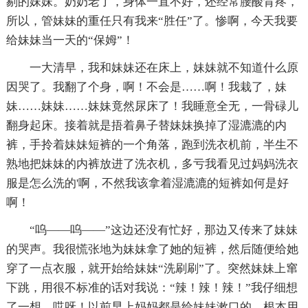
剔的妹妹。奶奶老了，身体一直不好，还经常腰酸背疼，
所以，管妹妹的重任只有我来“胜任”了。惨啊，今天我要
给妹妹当一天的“保姆”！
一大清早，我和妹妹还在床上，妹妹就不知道什么原
因哭了。我翻了个身，啊！不会是……啊！我栽了，妹
妹……妹妹……妹妹竟然尿床了！我睡意全无，一骨碌儿
翻身起床。接着就是捂着鼻子替妹妹换掉了湿漉漉的内
裤，手拎着妹妹短裤的一个角落，跑到洗衣机前，半生不
熟地把妹妹的内裤放进了洗衣机，多亏我看见过妈妈洗衣
服是怎么洗的'啊，不然我该拿着湿漉漉的短裤如何是好
啊！
“呜——呜——”这边还没有忙好，那边又传来了妹妹
的哭声。我很慌张地为妹妹拿了她的短裤，然后随便给她
穿了一点衣服，就开始给妹妹“洗刷刷”了。突然妹妹上窜
下跳，用很不标准的话对我说：“辣！辣！辣！”我仔细想
了一想，哎呀！以前早上妈妈都是给妹妹漱口的，根本用