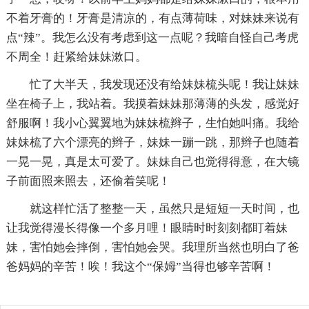
不着牙膏的！牙膏是清凉的，有点薄荷味，对妹妹来说有
点“辣”。我怎么没有考虑到这一点呢？我暗自怪自己考虎
不周全！赶紧给妹妹漱口。
忙了大半天，我发现还没有给妹妹梳头呢！我让妹妹
坐在椅子上，我站着。我摸着妹妹那薄薄的头发，感觉好
舒服啊！我小心翼翼地为妹妹梳辫子，生怕她叫痛。我给
妹妹梳了六个漂亮的辫子，妹妹一蹦一跳，那辫子也随着
一晃一晃，真是太可爱了。妹妹自己也觉得得意，在大镜
子前面照来照去，还偷着笑呢！
就这样忙活了整整一天，虽然只是短短一天时间，也
让我觉得漫长得像一个多月哩！眼睛时时刻刻都盯着妹
妹，害怕她会摔倒，害怕她会哭。我理所当然也明白了爸
爸妈妈的辛苦！唉！我这个“保姆”当得也够辛苦啊！