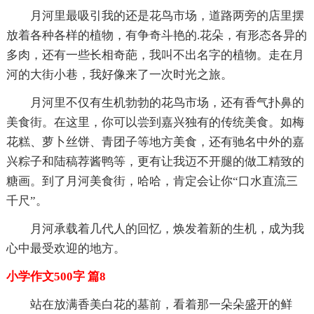
月河里最吸引我的还是花鸟市场，道路两旁的店里摆
放着各种各样的植物，有争奇斗艳的.花朵，有形态各异的
多肉，还有一些长相奇葩，我叫不出名字的植物。走在月
河的大街小巷，我好像来了一次时光之旅。
月河里不仅有生机勃勃的花鸟市场，还有香气扑鼻的
美食街。在这里，你可以尝到嘉兴独有的传统美食。如梅
花糕、萝卜丝饼、青团子等地方美食，还有驰名中外的嘉
兴粽子和陆稿荐酱鸭等，更有让我迈不开腿的做工精致的
糖画。到了月河美食街，哈哈，肯定会让你“口水直流三
千尺”。
月河承载着几代人的回忆，焕发着新的生机，成为我
心中最受欢迎的地方。
小学作文500字 篇8
站在放满香美白花的墓前，看着那一朵朵盛开的鲜