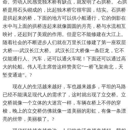
命。劳动人民感觉独木桥有缺点，就发明了石拱桥。 石拱
桥是用石头砌成的，比起独木桥它很牢固，结实。石拱桥
是拱起来的桥，下面的地方可以供小船通行，它的倒影在
水中与上面的拱桥连起来就像圆圆的月亮，桥与水流相互
映衬，还起到了美观的作用。但是它不能修建在大江上。
随着社会的不断进步人们就在万里长江修建了第一座双层
大桥----武汉长江大桥。 武汉长江大桥像一条巨龙，它不
仅能通行人、汽车，还可以通火车呢！下面还可以通过高
大的轮船。伟人毛主席曾这样赞美它“一桥飞架南北，天
堑变通途”。?
现在人的生活越来越好，车也越来越多，平坦的马路
已经不能满足现代人的需求了，这时就出现了立交桥。立
交桥就像一个立体的大迷宫一样，车辆在桥上不停的穿
梭，晚上的立交桥仿佛就像一道美丽的彩虹，有像一条漂
亮的丝带，美丽极了。?