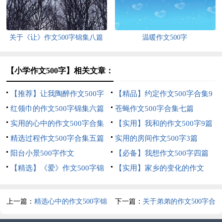
关于《让》作文500字锦集八篇
温暖作文500字
【小学作文500字】相关文章：
【推荐】让我陶醉作文500字
【精品】约定作文500字合集9
四篇
红领巾的作文500字锦集六篇
篇
苍蝇作文500字合集七篇
实用的心中的作文500字合集
【实用】我和的作文500字9篇
四篇
精选过程作文500字合集五篇
实用的房间作文500字3篇
阳台小景500字作文
【必备】我想作文500字四篇
【精选】《爱》作文500字锦
【实用】家乡的变化的作文
集6篇
500字四篇
上一篇：
精选心中的作文500字锦
下一篇：
关于弟弟的作文500字合
集7篇
集7篇