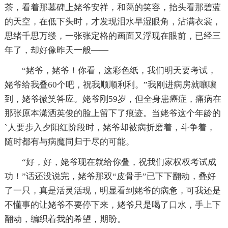
茶，看着那墓碑上姥爷安祥，和蔼的笑容，抬头看那碧蓝
的天空，在低下头时，才发现泪水早湿眼角，沾满衣裳，
思绪千思万缕，一张张定格的画面又浮现在眼前，已经三
年了，却好像昨天一般——
“姥爷，姥爷！你看，这彩色纸，我们明天要考试，
姥爷给我叠60个吧，祝我顺顺利利。”我刚进病房就嚷嚷
到，姥爷微笑答应。姥爷刚59岁，但全身患癌症，痛病在
那张原本潇洒英俊的脸上留下了痕迹。当姥爷这个年龄的
`人要步入夕阳红阶段时，姥爷却被病折磨着，斗争着，
随时都有与病魔同归于尽的可能。
“好，好，姥爷现在就给你叠，祝我们家权权考试成
功！”话还没说完，姥爷那双“皮骨手”已下下翻动，叠好
了一只，真是活灵活现，明显看到姥爷的病惫，可我还是
不懂事的让姥爷不要停下来，姥爷只是喝了口水，手上下
翻动，编织着我的希望，期盼。