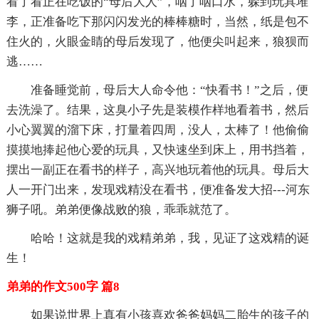
看了看正在吃饭的“母后大人”，咽了咽口水，躲到玩具堆
李，正准备吃下那闪闪发光的棒棒糖时，当然，纸是包不
住火的，火眼金睛的母后发现了，他便尖叫起来，狼狈而
逃……
准备睡觉前，母后大人命令他：“快看书！”之后，便
去洗澡了。结果，这臭小子先是装模作样地看着书，然后
小心翼翼的溜下床，打量着四周，没人，太棒了！他偷偷
摸摸地捧起他心爱的玩具，又快速坐到床上，用书挡着，
摆出一副正在看书的样子，高兴地玩着他的玩具。母后大
人一开门出来，发现戏精没在看书，便准备发大招---河东
狮子吼。弟弟便像战败的狼，乖乖就范了。
哈哈！这就是我的戏精弟弟，我，见证了这戏精的诞
生！
弟弟的作文500字 篇8
如果说世界上真有小孩喜欢爸爸妈妈二胎生的孩子的