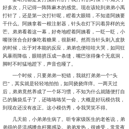
好多次，只记得一阵阵麻木的感觉。现在该轮到弟弟小禹
打针了，还是第一次打针呢，瞪着大眼睛，不知道阿姨要
干什么。阿姨拿着一根注射器，针头在灯下闪着异样的光
芒。弟弟看着这一幕，好奇地瞪着阿姨看，一眨一眨，小
嘴张张合合好像吃着糖果，很新鲜。然而当针头刺入皮肤
的时候，出于对本能的反应，弟弟也便哇哇大哭，如同狂
风暴雨降临，眼睛挤压成一条缝，嘴巴张得像个无底洞，
脚时不时猛地蹬下，声音也哑了。
一个时候，只要弟弟一犯错，我就打弟弟一个“头
巴”，其实就是轻轻地拍拍，如同挠挠痒痒。一两天过
后，弟弟竟然养成了一个坏习惯，不知为什么就随便打自
己的脑袋瓜子了，还咯咯咯笑一会，大概是好玩模仿我，
到现在还没有改正。这小模仿秀，令我哭笑不得。
几天前，小弟弟生病了。听专家级医生的老爸说，弟
弟得的是流感嗜血杆菌感染。弟弟发热，很难受，常常夜