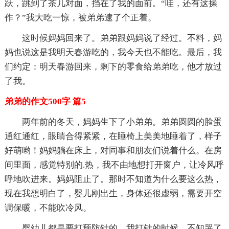
跃，跳到了茶几对面，挡在了我的面前。“哇，还有这操
作？”我大吃一惊，被弟弟逮了个正着。
这时候妈妈回来了。弟弟跟妈妈说了经过。不料，妈
妈也说这是我明天春游吃的，我今天也不能吃。最后，我
们约定：明天春游回来，剩下的零食给弟弟吃，他才放过
了我。
弟弟的作文500字 篇5
两年前的冬天，妈妈生下了小弟弟。弟弟圆圆的脸蛋
通红通红，眼睛合得紧紧，在睡椅上美美地睡着了，样子
好萌哟！妈妈躺在床上，对同事和朋友们说着什么。在房
间里面，感觉特别的.热，我不由地想打开窗户，让冷风呼
呼地吹进来。妈妈阻止了。那时不知道为什么要这么热，
现在我想明白了，婴儿刚出生，身体还很虚弱，需要开空
调保暖，不能吹冷风。
婴幼儿都是要打预防针的，我打针的时候，不知哭了