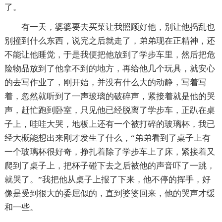
了。
有一天，婆婆要去买菜让我照顾好他，别让他捣乱也
别撞到什么东西，说完之后就走了，弟弟现在正精神，还
不能让他睡觉，于是我便把他放到了学步车里，然后把危
险物品放到了他拿不到的地方，再给他几个玩具，就安心
的去写作业了，刚开始，并没有什么大的动静，写着写
着，忽然就听到了一声玻璃的破碎声，紧接着就是他的哭
声，赶忙跑到卧室，只见他已经脱离了学步车，正趴在桌
子上，哇哇大哭，地板上还有一个被打碎的玻璃杯，我已
经大概能想出来刚才发生了什么，“弟弟看到了桌子上有
一个玻璃杯很好奇，挣扎着除了学步车上了床，紧接着又
爬到了桌子上，把杯子碰下去之后被他的声音吓了一跳，
就哭了。”我把他从桌子上报了下来，他不停的挥手，好
像是受到很大的委屈似的，直到婆婆回来，他的哭声才缓
和一些。