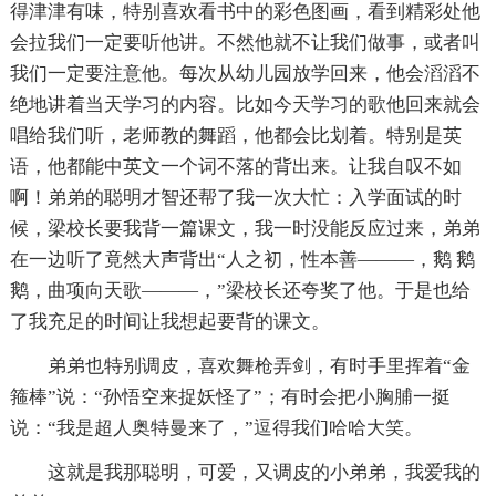
得津津有味，特别喜欢看书中的彩色图画，看到精彩处他
会拉我们一定要听他讲。不然他就不让我们做事，或者叫
我们一定要注意他。每次从幼儿园放学回来，他会滔滔不
绝地讲着当天学习的内容。比如今天学习的歌他回来就会
唱给我们听，老师教的舞蹈，他都会比划着。特别是英
语，他都能中英文一个词不落的背出来。让我自叹不如
啊！弟弟的聪明才智还帮了我一次大忙：入学面试的时
候，梁校长要我背一篇课文，我一时没能反应过来，弟弟
在一边听了竟然大声背出“人之初，性本善———，鹅 鹅
鹅，曲项向天歌———，”梁校长还夸奖了他。于是也给
了我充足的时间让我想起要背的课文。
弟弟也特别调皮，喜欢舞枪弄剑，有时手里挥着“金
箍棒”说：“孙悟空来捉妖怪了”；有时会把小胸脯一挺
说：“我是超人奥特曼来了，”逗得我们哈哈大笑。
这就是我那聪明，可爱，又调皮的小弟弟，我爱我的