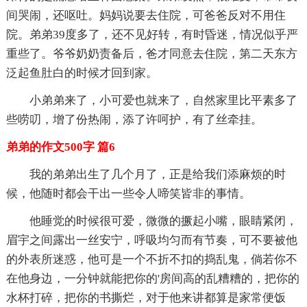
间哭闹，还呕吐。妈妈说要去住院，可爸爸反对不用住
院。弟弟39度多了，还不见好转，有时昏迷，情况似乎严
重些了。爷爷奶奶责备后，爸才同意去住院，第二天东方
泛起鱼肚白的时候才回到家。
小弟弟来了，小可爱也就来了，自然家里比平素多了
些唠叨，增了份热闹，添了许呵护，有了丝牵挂。
弟弟的作文500字 篇6
我的弟弟出生了几个月了，正是给我们添麻烦的时
候，他随时都会干出一些令人啼笑皆非的事情。
他睡觉的时候很可爱，微微的撅起小嘴，眼睛紧闭，
眉宇之间露出一丝安宁，呼吸均匀而有节奏，可不要被他
的外表所迷惑，他可是一个不折不扣的捣乱鬼，倘若你不
在他身边，一分钟就能把你的'房间高的乱糟糟的，把你的
水杯打碎，把你的书撕烂，对于他来讲都算是家常便饭