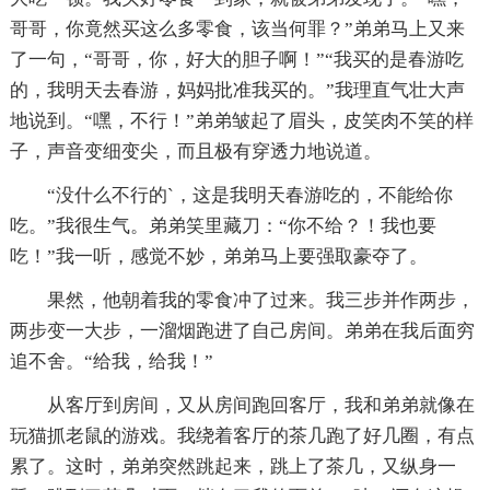
哥哥，你竟然买这么多零食，该当何罪？”弟弟马上又来
了一句，“哥哥，你，好大的胆子啊！”“我买的是春游吃
的，我明天去春游，妈妈批准我买的。”我理直气壮大声
地说到。“嘿，不行！”弟弟皱起了眉头，皮笑肉不笑的样
子，声音变细变尖，而且极有穿透力地说道。
“没什么不行的`，这是我明天春游吃的，不能给你
吃。”我很生气。弟弟笑里藏刀：“你不给？！我也要
吃！”我一听，感觉不妙，弟弟马上要强取豪夺了。
果然，他朝着我的零食冲了过来。我三步并作两步，
两步变一大步，一溜烟跑进了自己房间。弟弟在我后面穷
追不舍。“给我，给我！”
从客厅到房间，又从房间跑回客厅，我和弟弟就像在
玩猫抓老鼠的游戏。我绕着客厅的茶几跑了好几圈，有点
累了。这时，弟弟突然跳起来，跳上了茶几，又纵身一