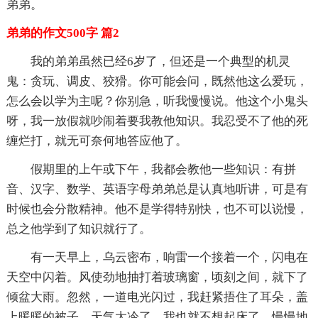
弟弟。
弟弟的作文500字 篇2
我的弟弟虽然已经6岁了，但还是一个典型的机灵
鬼：贪玩、调皮、狡猾。你可能会问，既然他这么爱玩，
怎么会以学为主呢？你别急，听我慢慢说。他这个小鬼头
呀，我一放假就吵闹着要我教他知识。我忍受不了他的死
缠烂打，就无可奈何地答应他了。
假期里的上午或下午，我都会教他一些知识：有拼
音、汉字、数学、英语字母弟弟总是认真地听讲，可是有
时候也会分散精神。他不是学得特别快，也不可以说慢，
总之他学到了知识就行了。
有一天早上，乌云密布，响雷一个接着一个，闪电在
天空中闪着。风使劲地抽打着玻璃窗，顷刻之间，就下了
倾盆大雨。忽然，一道电光闪过，我赶紧捂住了耳朵，盖
上暖暖的被子。天气太冷了，我也就不想起床了，慢慢地