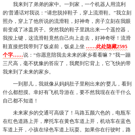
我来到了弟弟的家中。一到家，一个机器人用流利
的'普通话对我说：“请您脱掉鞋子，穿上流滑鞋。”我立刻
照办，穿上了他所说的流滑鞋，好神奇，房子立刻在我眼
前变成了冰盖房子。突然我的鞋子里跳出来一个遥控器，
我按上键，这流滑鞋竟然自己向上走去，好神奇呀！流滑
鞋直接把我带到了饭桌前，饭桌上坐
……此处隐藏2595
个字……
说：“你愿意陪我去未来的家乡看看嘛？”我一蹦
三尺高，毫不犹豫的答应了，我爬到它背上，它飞快的带
我来到了未来的家乡。
一到那儿，我就像从妈妈肚子里刚出来的'婴儿，看到
什么都想摸。幸好有飞机导游在，要不然我现在在干什么
自己都不知道！
未来家乡的交通可高级了！马路五颜六色的，电瓶车
在红色道路上开，摩托车在黄色车道上开，机动车在蓝色
车道上开，小孩在绿色车道上玩耍。如果你在行驶时，路