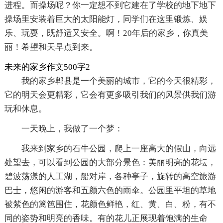
进程。而操场呢？你一定想不到它建在了学校的地下地下
操场里安装着巨大的太阳能灯，同学们在这里锻炼、娱
乐、玩耍，既舒适又安全。啊！20年后的家乡，你真美
丽！希望和天早点到来。
未来的家乡作文500字2
我的家乡郫县是一个美丽的城市，它的今天很精彩，
它的明天会更精彩，它会有更多吸引我们的风景供我们游
玩和休息。
一天晚上，我做了一个梦：
我来到家乡的石牛公园，爬上一座高大的假山，向远
处望去，可以看到公园的大部分景色：美丽明亮的花坛，
碧波荡漾的人工湖，船对岸，各种亭子，旋转的高空旅游
巴士，悠闲的游客和五颜六色的雨伞。公园里平坦的草地
被紫色的篱笆围住，花颜色鲜艳，红、黄、白、粉，有不
同的姿势和明亮的香味。有的花儿正展现着饱满的生命