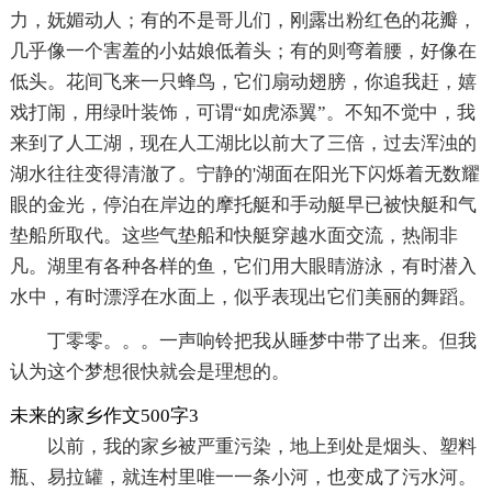
力，妩媚动人；有的不是哥儿们，刚露出粉红色的花瓣，
几乎像一个害羞的小姑娘低着头；有的则弯着腰，好像在
低头。花间飞来一只蜂鸟，它们扇动翅膀，你追我赶，嬉
戏打闹，用绿叶装饰，可谓“如虎添翼”。不知不觉中，我
来到了人工湖，现在人工湖比以前大了三倍，过去浑浊的
湖水往往变得清澈了。宁静的'湖面在阳光下闪烁着无数耀
眼的金光，停泊在岸边的摩托艇和手动艇早已被快艇和气
垫船所取代。这些气垫船和快艇穿越水面交流，热闹非
凡。湖里有各种各样的鱼，它们用大眼睛游泳，有时潜入
水中，有时漂浮在水面上，似乎表现出它们美丽的舞蹈。
丁零零。。。一声响铃把我从睡梦中带了出来。但我
认为这个梦想很快就会是理想的。
未来的家乡作文500字3
以前，我的家乡被严重污染，地上到处是烟头、塑料
瓶、易拉罐，就连村里唯一一条小河，也变成了污水河。