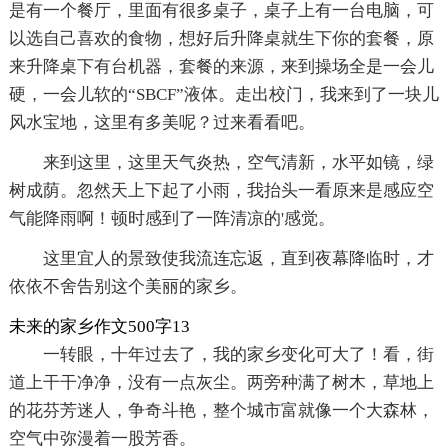
是有一个餐厅，里面有很多桌子，桌子上有一台电脑，可
以选自己喜欢的食物，想好后升降桌就生下你的套餐，原
来升降桌下有台机器，套餐的来源，来到操场全是一会儿
硬，一会儿软的“SBCF”液体。走出校门，我来到了一块儿
风水宝地，这里有多美呢？过来看看吧。
来到这里，这里天气炎热，空气清新，水平如镜，绿
树成荫。忽然天上下起了小雨，我抬头一看原来是感应空
气能降雨啊！顿时感到了一阵清凉的'感觉。
这里宜人的景致使我流连忘返，直到夜幕降临时，才
依依不舍告别这个美丽的家乡。
未来的家乡作文500字13
一转眼，十年过去了，我的家乡变化可大了！看，街
道上干干净净，没有一点灰尘。两旁种满了树木，草地上
的花芬芳迷人，争奇斗艳，整个城市富就像一个大森林，
空气中弥漫着一股芳香。