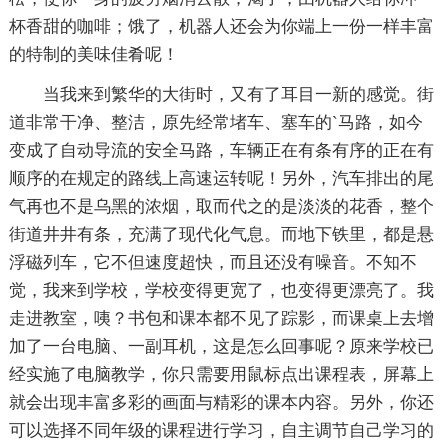
杯香甜的咖啡；饿了，机器人还会为你端上一份一样丰富
的特制的美味佳肴呢！
当我来到繁华的大街时，又有了耳目一新的感觉。街
道非常干净、整洁，原先经常堵车、塞车的`马路，如今
变成了自动导流的安全马路，车辆正在有条有序的正在有
顺序的在规定的路线上高速运转呢！另外，汽车排出的尾
气再也不是乌黑的浓烟，取而代之的是淡淡的花香，整个
街道井井有条，充满了现代化气息。而地下铁里，都是悬
浮磁列车，它不但速度超快，而且还没有噪音。不知不
觉，我来到学校，学校变得更宽了，也变得更漂亮了。我
走进教室，咦？书包和课本都不见了踪影，而课桌上去增
加了一台电脑、一副耳机，这是怎么回事呢？原来学校已
经实施了电脑教学，你只需要用鼠标点出课程表，屏幕上
就会出现丰富多彩的画面与精彩的课本内容。另外，你还
可以选择不同年级的课程进行学习，自主调节自己学习的