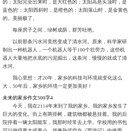
的；太阳完全出来时，是大红色的；太阳高悬头顶时，是
蓝色的'；太阳西斜时，是橙色的；太阳落山时，是金黄色
的。美丽极了。
每座房子之间，绿树成荫，群芳吐艳。
以前那条污水河竟然变成了清水河。原来，科学家研
制出一种机器人，一个机器人等于100个壮劳力，这些机
器人大量地把水底的污泥掘出，这条河，慢慢的就成了清
水河。
我心里想：才20年，家乡的科技与环境就变化这么
大，50年后，家乡的环境一定更加美好！
未来的家乡作文500字4
今天，我在2114年来到了我的家乡。我的家乡发生了
巨大的变化。街上有两排树，建筑物都被悬挂着。我的后
院停着一辆太阳能车，我那时经常去上学。学校用的书包
可以做得更大或更小，就像孙武空在《西游记》中使用