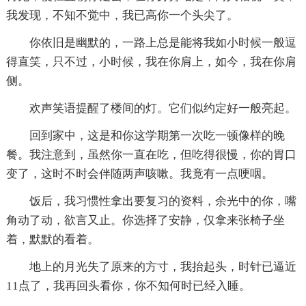
我发现，不知不觉中，我已高你一个头尖了。
你依旧是幽默的，一路上总是能将我如小时候一般逗
得直笑，只不过，小时候，我在你肩上，如今，我在你肩
侧。
欢声笑语提醒了楼间的灯。它们似约定好一般亮起。
回到家中，这是和你这学期第一次吃一顿像样的晚
餐。我注意到，虽然你一直在吃，但吃得很慢，你的胃口
变了，这时不时会伴随两声咳嗽。我竟有一点哽咽。
饭后，我习惯性拿出要复习的资料，余光中的你，嘴
角动了动，欲言又止。你选择了安静，仅拿来张椅子坐
着，默默的看着。
地上的月光失了原来的方寸，我抬起头，时针已逼近
11点了，我再回头看你，你不知何时已经入睡。