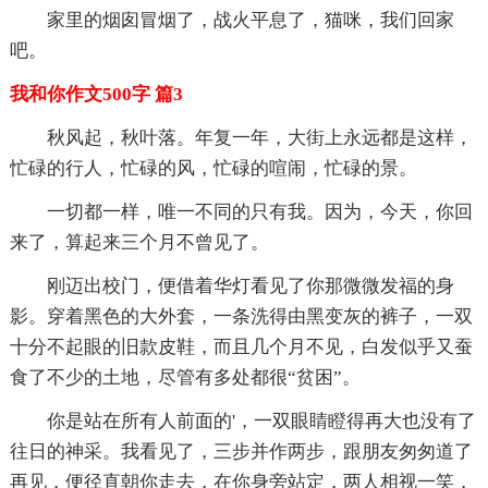
家里的烟囱冒烟了，战火平息了，猫咪，我们回家
吧。
我和你作文500字 篇3
秋风起，秋叶落。年复一年，大街上永远都是这样，
忙碌的行人，忙碌的风，忙碌的喧闹，忙碌的景。
一切都一样，唯一不同的只有我。因为，今天，你回
来了，算起来三个月不曾见了。
刚迈出校门，便借着华灯看见了你那微微发福的身
影。穿着黑色的大外套，一条洗得由黑变灰的裤子，一双
十分不起眼的旧款皮鞋，而且几个月不见，白发似乎又蚕
食了不少的土地，尽管有多处都很“贫困”。
你是站在所有人前面的'，一双眼睛瞪得再大也没有了
往日的神采。我看见了，三步并作两步，跟朋友匆匆道了
再见，便径直朝你走去，在你身旁站定，两人相视一笑，