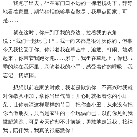
我跑了出去，坐在家门口不远的一棵老槐树下，静静
地看着家里，期待硝烟能够早点散尽，我早点回家，可
是……
就在这时，你来到了我的身边，拉着我的衣角
说：“我们一起玩吧！”，我一向来都是很讨厌你的，但事
今天我接受了你。你带着我在草丛中，追逐、打闹、嬉戏
起来，你带着我跑呀跑……累了，我坐在草地上，你也乖
乖的躺在我怀里，亲吻着我的小手，感受着你的呼吸，我
忘记一切烦恼。
想想以前在家的时候，我老是欺负你，不高兴时我就
对你拳脚相加，拿你当出气筒；开心时就揪着你的小耳
朵，让你表演这样那样的节目，把你当小丑，从来没有把
你当做朋友，只当是家里的一个玩偶而已，以前你见到我
撒腿就跑，可是今天你却不计前嫌，勇敢地走近我，接纳
我，陪伴我，我真的很感激你！