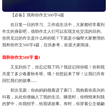
【必备】我和你作文500字4篇
在日复一日的学习、工作或生活中，大家都经常看到
作文的身影吧，借助作文人们可以实现文化交流的目的。
你所见过的作文是什么样的呢？下面是小编帮大家整理的
我和你作文500字4篇，仅供参考，欢迎大家阅读。
我和你作文500字 篇1
又见到你了，你忘记我了吗？我还记得你呢！你和我
共度了多少春夏秋冬呀。哦！你想起来了呀！让我们共有
回忆我们的故事......
初次见面：你由妈妈领着进了家门，我抱着你高兴的
叫着，从此你便融入了我的生活。睡觉时，你悄悄来到我
的梦中，向我招手，给我讲故事。有时，你穿着公主裙翩