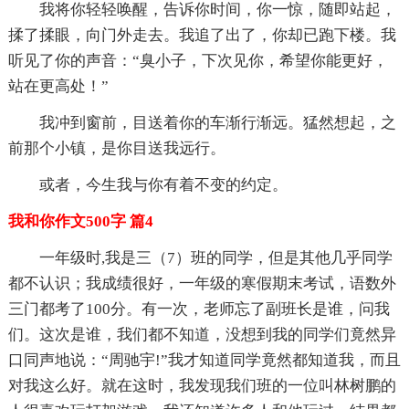
我将你轻轻唤醒，告诉你时间，你一惊，随即站起，
揉了揉眼，向门外走去。我追了出了，你却已跑下楼。我
听见了你的声音：“臭小子，下次见你，希望你能更好，
站在更高处！”
我冲到窗前，目送着你的车渐行渐远。猛然想起，之
前那个小镇，是你目送我远行。
或者，今生我与你有着不变的约定。
我和你作文500字 篇4
一年级时,我是三（7）班的同学，但是其他几乎同学
都不认识；我成绩很好，一年级的寒假期末考试，语数外
三门都考了100分。有一次，老师忘了副班长是谁，问我
们。这次是谁，我们都不知道，没想到我的同学们竟然异
口同声地说：“周驰宇!”我才知道同学竟然都知道我，而且
对我这么好。就在这时，我发现我们班的一位叫林树鹏的