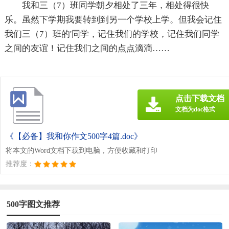
我和三（7）班同学朝夕相处了三年，相处得很快
乐。虽然下学期我要转到到另一个学校上学。但我会记住
我们三（7）班的'同学，记住我们的学校，记住我们同学
之间的友谊！记住我们之间的点点滴滴……
点击下载文档
文档为doc格式
《【必备】我和你作文500字4篇.doc》
将本文的Word文档下载到电脑，方便收藏和打印
推荐度：
500字图文推荐