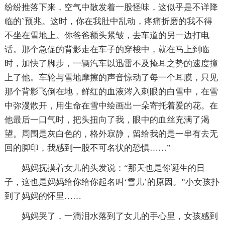
纷纷推落下来，空气中散发着一股怪味，这似乎是不详降
临的`预兆。这时，你在我肚中乱动，疼痛折磨的我不得
不坐在雪地上。你爸爸额头紧皱，去车道的另一边打电
话。那个急促的背影走在车子的穿梭中，就在马上到临
时，加快了脚步，一辆汽车以迅雷不及掩耳之势的速度撞
上了他。车轮与雪地摩擦的声音惊动了每一个耳膜，只见
那个背影飞倒在地，鲜红的血液涔入刺眼的白雪中，在雪
中弥漫散开，用生命在雪中绘画出一朵寄托着爱的花。在
他最后一口气时，把头扭向了我，眼中的血丝充满了渴
望。周围是灰白色的，格外寂静，留给我的是一串有去无
回的脚印，我感到一股不可名状的恐惧……”
妈妈抚摸着女儿的头发说：“那天也是你诞生的日
子，这也是妈妈给你给你起名叫‘雪儿’的原因。”小女孩扑
到了妈妈的怀里……
妈妈哭了，一滴泪水落到了女儿的手心里，女孩感到