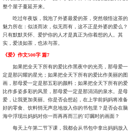
整个屋子蔓延开来。
吃过年夜饭，我泡了外婆最爱的茶，突然领悟这茶的
魅力所在：似淡而浓，似无而有，这不正是外婆的爱么？
只有默默关怀、爱护你的人才是真正为你着想的人。其
实，爱淡如茶，也浓与茶。
《爱》作文500字 篇7
如果把全天下所有的爱比作黑夜中的光亮，那母爱一
定是那闪耀的星光；如果把全天下所有的爱比作美丽的图
画，那母爱一定是那五彩的颜料；如果把全天下所有的爱
比作多姿多彩的风景，那母爱一定是那涓涓的泉水。是母
爱，让我更加美丽。你是否会想起，在上学前妈妈将准备
好的零食、饮料悄无声息地放入你的书包里？是否会在脑
海中浮现出妈妈对你一而再再而三的`叮嘱时的画面？
每天上午第二节下课，我都会从书包中拿出妈妈放入