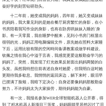
奋好学的刻苦钻研劲头。
十二年前，她变成我的妈妈，四年前，她又变成妹妹
的妈妈，我大量见到的是她在餐厅厨房繁忙的身影，在小
书房陪着我写作业的身影，也有在卧房哄妹妹入睡的`身
影。有一天零晨，我在睡梦中醒来，见到小书房门框显出
很弱的光，妈妈正用电脑编辑文件，原先她在照料大家睡
下后，运用比较有限的空闲時间备课教案或做学科建设。
钦佩之情在我心中溢于言表，我感觉更爱这般勤奋学习的
妈妈了。突然，我发现了灯光效果反射面出妈妈两鬓的白
头发。虽然我特想往前表述自身对她爱，但我明白这时她
更期待我多歇息。我悄悄的返回床边，躺下来时，眼泪早
已摆满了脸颊，我暗下定决心：自身还要像妈妈那般勤奋
努力，不许妈妈太为大家操劳，期待妈妈能为自豪。
有一次，我报名参加WER全球智能机器人公开赛，得
到 了积木机器人新项目三等奖，妈妈眼睛里居然闪过了泪