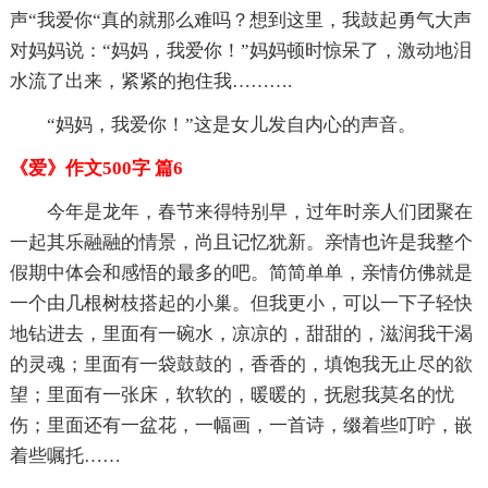
声“我爱你“真的就那么难吗？想到这里，我鼓起勇气大声
对妈妈说：“妈妈，我爱你！”妈妈顿时惊呆了，激动地泪
水流了出来，紧紧的抱住我……….
“妈妈，我爱你！”这是女儿发自内心的声音。
《爱》作文500字 篇6
今年是龙年，春节来得特别早，过年时亲人们团聚在
一起其乐融融的情景，尚且记忆犹新。亲情也许是我整个
假期中体会和感悟的最多的吧。简简单单，亲情仿佛就是
一个由几根树枝搭起的小巢。但我更小，可以一下子轻快
地钻进去，里面有一碗水，凉凉的，甜甜的，滋润我干渴
的灵魂；里面有一袋鼓鼓的，香香的，填饱我无止尽的欲
望；里面有一张床，软软的，暖暖的，抚慰我莫名的忧
伤；里面还有一盆花，一幅画，一首诗，缀着些叮咛，嵌
着些嘱托……