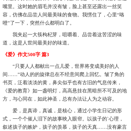
嘴里。这时她的眉毛并没有皱，脸上甚至还露出一丝笑
容，仿佛在品尝人间最美味的食物。我愣住了，心里“咯
噔”了一下，突然什么都明白了。
我夹起一大筷枸杞芽，咀嚼着、品尝着这苦涩的味
道，这是人世间最美好的味道。
《爱》作文500字 篇3
“只要人人都献出一点儿爱，世界将变成美好的人
间……”动人的的旋律总在不经意间爬上回忆。皱了角的
书页，泛着淡淡的黄，鼻尖似乎也有古旧的气息传来，
《爱的教育》如一盏明灯，高高悬挂在黑暗所不可及的地
方，与心同在，如此神圣，总有办法让人为之动容。
爱，是真谛，真诚，是核心，通过小学生日记的形
式，一个个催人泪下的故事映入眼帘。以孩子的`心理，
叙述孩子的嫉妒，孩子的羡慕，孩子的天真……没有豪言