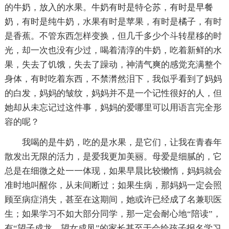
的牛奶，放入的水果。牛奶有时是特仑苏，有时是早餐
奶，有时是纯牛奶，水果有时是苹果，有时是橘子，有时
是香蕉。不管东西怎样变换，但几千多少个斗转星移的时
光，却一次也没有少过，喝着清淳的牛奶，吃着新鲜的水
果，失去了饥饿，失去了躁动，神清气爽的感觉充满整个
身体，有时吃着东西，不禁潸然泪下，我似乎看到了妈妈
的白发，妈妈的皱纹，妈妈并不是一个记性很好的人，但
她却从未忘记过这件事，妈妈的爱哪里可以用语言完全形
容的呢？
我喝的是牛奶，吃的是水果，是它们，让我在青春年
散发出无限的活力，是爱我更加美丽。母爱是细腻的，它
总是在细微之处一一体现，如果早晨比较懒惰，妈妈就会
准时地叫醒你，从未间断过；如果生病，那妈妈一定会照
顾至病症消失，甚至在这期间，她或许已经成了名兼职医
生；如果学习不如大部分同学，那一定会耐心地“陪读”，
有“望子成龙，望女成凤”的家长甚至于会给孩子报名学习