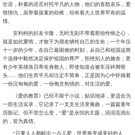
壮语，朴素的语言衬托平凡的人物，他们的喜怒哀乐，爱
恨情仇，虽带着孩童的幼稚，却有着大人世界罕有的温
情。
安利柯的好友卡隆，无时无刻不带着那份怜悯之心，
就是如此重情，才敢于为朋友牺牲自己的生命；一个年仅
十一岁的少年，在自己最困难的时刻，从自己和祖国这两
个选择中毅然决定保护祖国的尊严，拒绝别人的施舍；更
有少年英雄洛贝蒂舍身救人，即使知道会被车压碎脚骨
头……他们生而平凡却注定不简单，正是因为心中怀揣着
一份沉甸甸的爱，一份饱含热情的，对生活的爱。
《爱的教育》已经不限于小说，贴切地讲，更适合为
一部生活实录，它记录了一支支生活变奏曲，一篇篇童年
历险记。但不管怎么变，“爱”是永恒的主题，涓涓流淌出
的，皆为真情。
“只要人人都献出一点儿爱，世界将变成美好的人