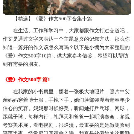
【精选】《爱》作文500字合集十篇
在生活、工作和学习中，大家都跟作文打过交道吧，
作文是通过文字来表达一个主题意义的记叙方法。那么你
知道一篇好的作文该怎么写吗？以下是小编为大家整理的
《爱》作文500字10篇，供大家参考借鉴，希望可以帮助
到有需要的朋友。
《爱》作文500字 篇1
在我家的小书房里，摆着一张极大地照片，照片中父
亲妈妈穿着博士服，手挽下手，她们脸部弥漫着青春年少
信心的笑容。妈妈那时候好美，听闻她打乒乓球、网球，
踢毽子球，每样内行，礼拜天和爸爸一起听演奏会，参观
考察美术展，看电视剧，很烂漫，最重要的是她做测验到
深更半夜，经常爬门回宿舍入睡。我真是钦佩她的这股勤