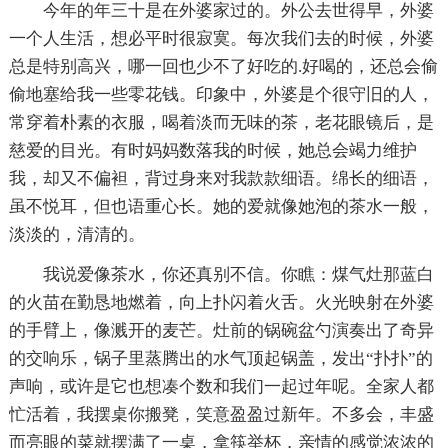
今年的年三十是在外婆家过的。外公去世得早，外婆
一个人生活，想必平时很寂寞。每次我们去的时候，外婆
总是特别高兴，哪一回也少不了好吃的.好喝的，还总会偷
偷地塞给我一些零花钱。印象中，外婆是个很守旧的人，
常穿着朴素的衣服，喝着淡而无味的茶，老花眼镜后，是
慈爱的目光。有时妈妈数落我的时候，她总会竭力维护
我，却又不偏袒，背过身来对我款款细语。绵长的细语，
虽不悦耳，但也语重心长。她的爱就像她泡的茶水一般，
淡淡的，清清的。
我说爱像茶水，你还真别不信。你瞧：煤气灶那蓝白
的火苗在勤恳地燃着，向上扑闪着火舌。火光映射在外婆
的手臂上，像溅开的麦芒。灶前的锅碗盆勺演奏出了奇异
的交响乐，锅子里蒸腾出的水气顶起锅盖，发出“扑扑”的
声响，或许是它也想凑个数和我们一起过年呢。全家人都
忙活着，我摆桌你搬凳，笑意盈盈过新年。不多会，丰盛
而亮眼的菜就摆满了一桌，拿筷举杯，亲情的感觉浓浓的