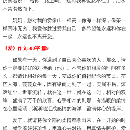
奶笑着说：“给你，路上喝。”这时我再也忍不住了，泪水
不禁潸然而下。
奶奶，您对我的爱像山一样高，像海一样深，像茶一
样回味无穷，我爱你胜过爱我自己，多希望能永远和你在
一起，永远也不离开您。
《爱》作文500字 篇9
如果有一天，你遇到了自己真心喜欢的人，那么，请
你一定要好好的对待她（他）。不管你们相爱的时间有多
长，都请让相处的每一天，变成你们值得纪念的节日。茫
茫人海，芸芸众生，因有缘而走到了一起，实属不易。滚
滚红尘，世事流转，就在这一世，就在这一时，相对的双
眸，盛满了万千的欣喜。心手相牵的刹那，有温暖的柔情
在心里流淌，渐渐地汇成感情的海洋，盈满你心的堤岸。
爱了，就请将你全部的柔情都拿出来，在一开始的时
候，就学着好好珍惜，用真心去对待，用真情去呵护。爱