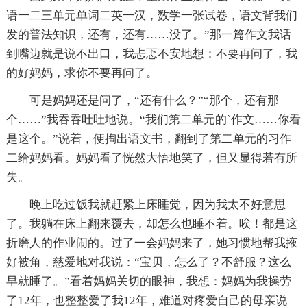
语一二三单元单词二英一汉，数学一张试卷，语文背我们
发的普法知识，还有，还有……没了。”那一篇作文我话
到嘴边就是说不出口，我忐忑不安地想：不要再问了，我
的好妈妈，求你不要再问了。
可是妈妈还是问了，“还有什么？”“那个，还有那
个……”我吞吞吐吐地说。“我们第二单元的`作文……你看
是这个。”说着，便掏出语文书，翻到了第二单元的习作
二给妈妈看。妈妈看了恍然大悟地笑了，但又显得若有所
失。
晚上吃过饭我就赶紧上床睡觉，因为我太不好意思
了。我躺在床上翻来覆去，却怎么也睡不着。唉！都是这
折磨人的作业闹的。过了一会妈妈来了，她习惯地帮我掖
好被角，慈爱地对我说：“宝贝，怎么了？不舒服？这么
早就睡了。”看着妈妈关切的眼神，我想：妈妈为我操劳
了12年，也整整爱了我12年，难道对疼爱自己的母亲说