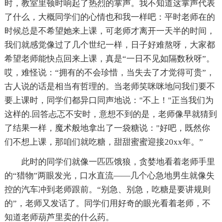
时，教室里顿时响起了热烈的掌声。我不知道这掌声代表
了什么，大概同学们的心情也和我一样吧：平时老师在的
时候总是不希望她来上课，可老师才离开一天半的时间，
我们就感觉像过了几个世纪一样，日子好难熬呀，大家都
希望老师能快点回来上课，真是“一日不见如隔数秋呀”。
哎，难怪说：“拥有的不会珍惜，当失去了才觉得可贵”，
古人说的话是相当有哲理的。当老师笑咪咪地问我们要不
要上课时，同学们都异口同声地说："不上！"正当我们为
这样的.回答忐忑不安时，意想不到的是，老师像早就猜到
了结果一样，魔术般地拿出了一袋糖说："好吧，既然你
们不想上课，那咱们就吃糖，甜甜蜜蜜迎接20xx年。”
此时的同学们就像一匹匹饿狼，贪婪地看着老师手里
的“猎物”两眼发光，口水直流――几个心急地男生就像失
控的汽车冲到老师跟前。“别急、别急，吃糖是要讲规则
的”，老师又发话了。同学们用好奇的眼光看着老师，不
知道老师葫芦里卖的什么药。