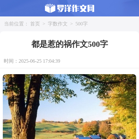
当前位置：
首页
>
字数作文
>
500字
都是惹的祸作文500字
时间：2025-06-25 17:04:39