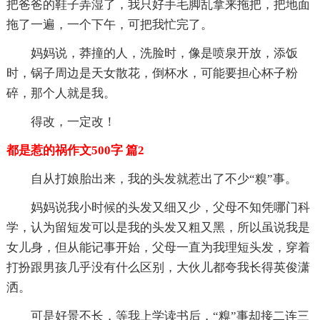
把爸爸的鞋子弄湿了，我只好手毛脚乱拿来拖把，把地面
拖了一遍，一个下午，可把我忙完了。
妈妈说，莽撞的人，洗脸时，像是喷泉开放，添饭
时，锅子周边是天女散花，倒杯水，可能要担心杯子粉
碎，那个人就是我。
得改，一定改！
都是惹的祸作文500字 篇2
自从打娘胎出来，我的头发就惹出了不少“糗”事。
妈妈说我小时候的头发又细又少，父母不知凭哪门科
学，认为留短发可以是我的头发又粗又黑，所以虽说我是
女儿身，但从能记事开始，父母一直为我理短头发，穿着
打扮跟男孩几乎没有什么区别，大伙儿都夸我长得英俊潇
洒。
可是好景不长，等我上学读书后，“糗”事却接二连三