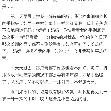
是……
第二天早晨，把我一阵痒痛吓醒，我那本来细细长长
的手指头，如同一根根红萝卜一样又红又肿。我十分焦虑
不安地问道妈妈：“妈妈！妈妈！你快看看我的手到底是
怎么啦？”妈妈看后，十分抱怨的对我说：“谁给你昨日玩
那么长期的雪，都不带副胶手套，如今可好了，长冻疮
了。”妈妈一边搓着我的手一边说：“一会儿我帮你买冻疮
膏。”
一天天过去，冻疮膏擦了许多也看不到好。每每手脚
冰冷或写毛笔字的情况下都是会有疼痛感，可是手温暖
了，又发痒，又不可以抓，一抓就痛，不舒服无比。
直到如今我的手還是沒有彻底恢复，我多想再见到一
双纤纤玉指的手啊！哎！这全是小雪花搞的鬼。