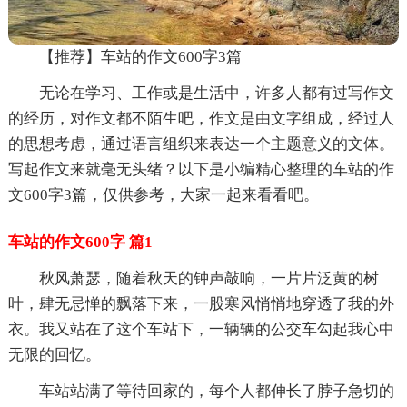
【推荐】车站的作文600字3篇
无论在学习、工作或是生活中，许多人都有过写作文
的经历，对作文都不陌生吧，作文是由文字组成，经过人
的思想考虑，通过语言组织来表达一个主题意义的文体。
写起作文来就毫无头绪？以下是小编精心整理的车站的作
文600字3篇，仅供参考，大家一起来看看吧。
车站的作文600字 篇1
秋风萧瑟，随着秋天的钟声敲响，一片片泛黄的树
叶，肆无忌惮的飘落下来，一股寒风悄悄地穿透了我的外
衣。我又站在了这个车站下，一辆辆的公交车勾起我心中
无限的回忆。
车站站满了等待回家的，每个人都伸长了脖子急切的