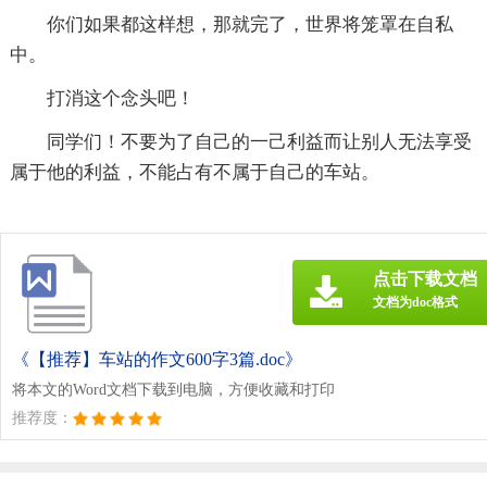
你们如果都这样想，那就完了，世界将笼罩在自私
中。
打消这个念头吧！
同学们！不要为了自己的一己利益而让别人无法享受
属于他的利益，不能占有不属于自己的车站。
点击下载文档
文档为doc格式
《【推荐】车站的作文600字3篇.doc》
将本文的Word文档下载到电脑，方便收藏和打印
推荐度：