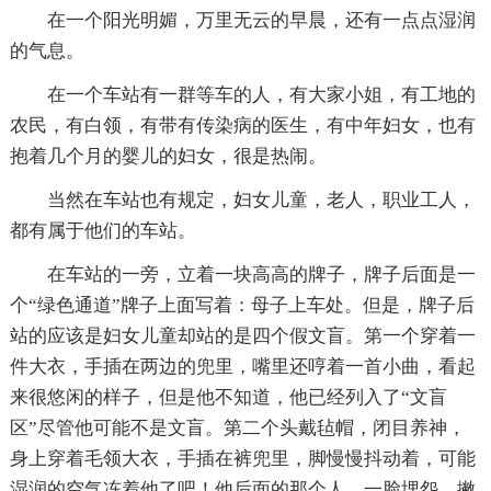
在一个阳光明媚，万里无云的早晨，还有一点点湿润
的气息。
在一个车站有一群等车的人，有大家小姐，有工地的
农民，有白领，有带有传染病的医生，有中年妇女，也有
抱着几个月的婴儿的妇女，很是热闹。
当然在车站也有规定，妇女儿童，老人，职业工人，
都有属于他们的车站。
在车站的一旁，立着一块高高的牌子，牌子后面是一
个“绿色通道”牌子上面写着：母子上车处。但是，牌子后
站的应该是妇女儿童却站的是四个假文盲。第一个穿着一
件大衣，手插在两边的兜里，嘴里还哼着一首小曲，看起
来很悠闲的样子，但是他不知道，他已经列入了“文盲
区”尽管他可能不是文盲。第二个头戴毡帽，闭目养神，
身上穿着毛领大衣，手插在裤兜里，脚慢慢抖动着，可能
湿润的空气冻着他了吧！他后面的那个人，一脸埋怨，撇