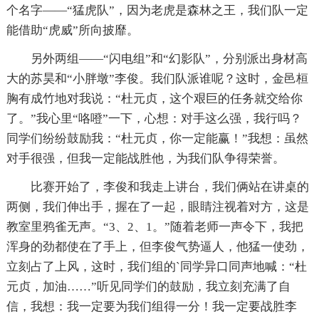
个名字——“猛虎队”，因为老虎是森林之王，我们队一定
能借助“虎威”所向披靡。
另外两组——“闪电组”和“幻影队”，分别派出身材高
大的苏昊和“小胖墩”李俊。我们队派谁呢？这时，金邑桓
胸有成竹地对我说：“杜元贞，这个艰巨的任务就交给你
了。”我心里“咯噔”一下，心想：对手这么强，我行吗？
同学们纷纷鼓励我：“杜元贞，你一定能赢！”我想：虽然
对手很强，但我一定能战胜他，为我们队争得荣誉。
比赛开始了，李俊和我走上讲台，我们俩站在讲桌的
两侧，我们伸出手，握在了一起，眼睛注视着对方，这是
教室里鸦雀无声。“3、2、1。”随着老师一声令下，我把
浑身的劲都使在了手上，但李俊气势逼人，他猛一使劲，
立刻占了上风，这时，我们组的`同学异口同声地喊：“杜
元贞，加油……”听见同学们的鼓励，我立刻充满了自
信，我想：我一定要为我们组得一分！我一定要战胜李