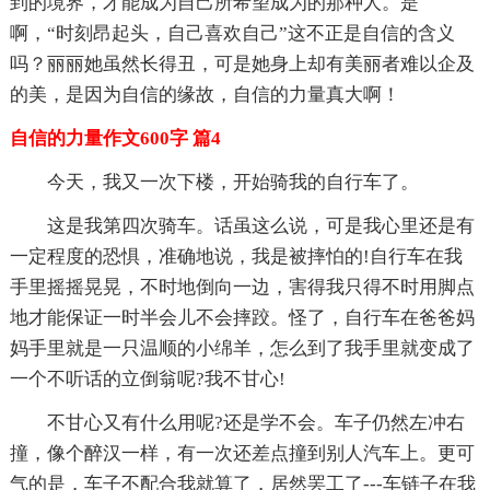
到的境界，才能成为自己所希望成为的那种人。是
啊，“时刻昂起头，自己喜欢自己”这不正是自信的含义
吗？丽丽她虽然长得丑，可是她身上却有美丽者难以企及
的美，是因为自信的缘故，自信的力量真大啊！
自信的力量作文600字 篇4
今天，我又一次下楼，开始骑我的自行车了。
这是我第四次骑车。话虽这么说，可是我心里还是有
一定程度的恐惧，准确地说，我是被摔怕的!自行车在我
手里摇摇晃晃，不时地倒向一边，害得我只得不时用脚点
地才能保证一时半会儿不会摔跤。怪了，自行车在爸爸妈
妈手里就是一只温顺的小绵羊，怎么到了我手里就变成了
一个不听话的立倒翁呢?我不甘心!
不甘心又有什么用呢?还是学不会。车子仍然左冲右
撞，像个醉汉一样，有一次还差点撞到别人汽车上。更可
气的是，车子不配合我就算了，居然罢工了---车链子在我