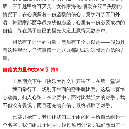
胆，三千越甲终可灭吴；女作家海伦·凯勒在双目失明的
情况下，在心底留着一份坚毅的信心，竟学习了五门外
语；舞蹈家邰丽华虽身残但志坚，心里有一份必要成功的
自信，终在属于自已的星光大道上赢得无数掌声。
相信有了自信的力量，然后有了全力以赴——假如具
有这种观念，任何事情十之八九都能成功这就是自信的力
量。
自信的力量作文600字 篇6
上星期六下午《快乐大作文》开课了，在第一堂课
上，我们举行了一场别开生面的掰手腕比赛。这场比赛惊
心动魄、扣人心弦，在比赛中，面对比我强大的对手，我
不但没有畏惧，而且还充满自信，最终战胜了对手。
比赛开始前，老师让我们三个组的同学给自己组起一
个名字，我们组11个同学，经过热烈讨论，我们想出了一