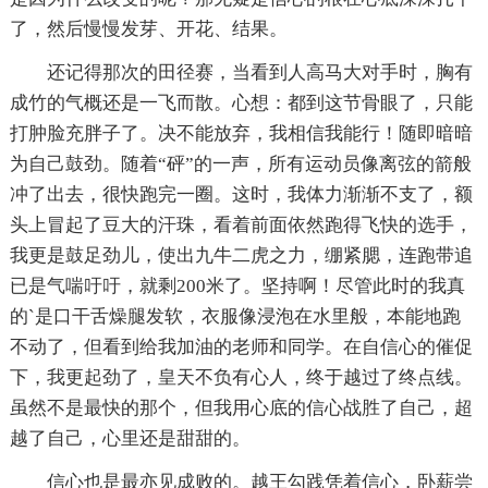
了，然后慢慢发芽、开花、结果。
还记得那次的田径赛，当看到人高马大对手时，胸有
成竹的气概还是一飞而散。心想：都到这节骨眼了，只能
打肿脸充胖子了。决不能放弃，我相信我能行！随即暗暗
为自己鼓劲。随着“砰”的一声，所有运动员像离弦的箭般
冲了出去，很快跑完一圈。这时，我体力渐渐不支了，额
头上冒起了豆大的汗珠，看着前面依然跑得飞快的选手，
我更是鼓足劲儿，使出九牛二虎之力，绷紧腮，连跑带追
已是气喘吁吁，就剩200米了。坚持啊！尽管此时的我真
的`是口干舌燥腿发软，衣服像浸泡在水里般，本能地跑
不动了，但看到给我加油的老师和同学。在自信心的催促
下，我更起劲了，皇天不负有心人，终于越过了终点线。
虽然不是最快的那个，但我用心底的信心战胜了自己，超
越了自己，心里还是甜甜的。
信心也是最亦见成败的。越王勾践凭着信心，卧薪尝