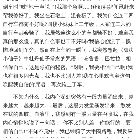
倒车时“吱”地一声脱了!我那个急啊…..!还好妈妈闻讯赶来
帮我修好了。我坐在石墩上，沮丧极了。我为什么连二四
自行车都骑不好呢?四楼小妹妹上二年级，人家连二六的
自行车都会骑了，我居然连这么小的车都骑不好，难道我
真的那么傻，真的什么事也干不好吗?我信心崩溃了，懊
恼地回到车旁。然而在上车的一瞬间，我突然想起《魔法
小仙子》中牡丹仙子常念的咒语：“布鲁鲁，巴拉拉，相
信你自己，这是彩虹的秘密。”对啊，我要相信自己啊!我
也有很多闪光点，我也不比别人差!我在心里默念着这句
唤醒我自信的'咒语，再次跨上了车。
不知为什么，我内心深处突然有一股力量涌出来，越
来越大，越来越大…..最后，这股力发量暴发出来，散发
在我的四肢、血液里，我感到有一股力量在召唤我，在我
内心悄悄地说了一句话：“你不比别人差，你能行的，要
相信自己!”不知不觉中，我已经骑了大半圈路程，我反应