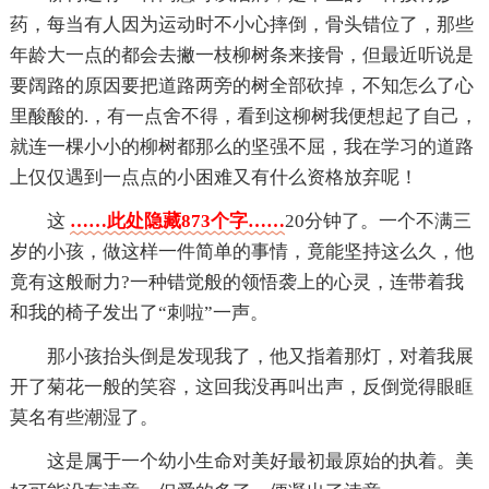
药，每当有人因为运动时不小心摔倒，骨头错位了，那些
年龄大一点的都会去撇一枝柳树条来接骨，但最近听说是
要阔路的原因要把道路两旁的树全部砍掉，不知怎么了心
里酸酸的.，有一点舍不得，看到这柳树我便想起了自己，
就连一棵小小的柳树都那么的坚强不屈，我在学习的道路
上仅仅遇到一点点的小困难又有什么资格放弃呢！
这
……此处隐藏873个字……
20分钟了。一个不满三
岁的小孩，做这样一件简单的事情，竟能坚持这么久，他
竟有这般耐力?一种错觉般的领悟袭上的心灵，连带着我
和我的椅子发出了“刺啦”一声。
那小孩抬头倒是发现我了，他又指着那灯，对着我展
开了菊花一般的笑容，这回我没再叫出声，反倒觉得眼眶
莫名有些潮湿了。
这是属于一个幼小生命对美好最初最原始的执着。美