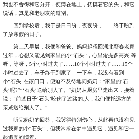
我也不舍得和它分开，便蹲在地上，抚摸着它的头，和它
说话，算是和老朋友的道别。
回到学校后，我于是日日盼，夜夜盼，……终于盼到
了放寒假的日子。
第二天早晨，我便和爸爸、妈妈起程回湖北蕲春老家
过年，心想又能见到家里的小“石头”，心里甭提多高兴!等
呀，等呀，5个小时过去了……10个小时过去了……15个
小时过去了，车子终于到家了。一下车，我没有看到
小“石头”在家门口，便迫不及待地问奶奶：“家里的‘石
头’呢?”“‘石头’送给别人了。”奶奶从厨房里走出来，接着
说：“前些日子‘石头’咬伤了过路的.人，我们便托远方的
亲戚送给别人了。”
听完奶奶的回答，我哭得特别伤心，从此再也没有见
过我家的小“石头”，但我常常在梦中遇见它，遇见和它一
起追闹的情景。