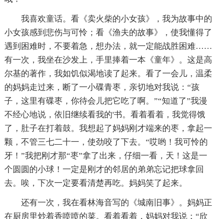
我喜欢童话。看《卖火柴的小女孩》，我为故事中的
小女孩感到悲伤与可怜；看《渔夫的故事》，使我懂得了
遇到困难时，不要着急，想办法，就一定能战胜困难……
有一次，我坐在沙发上，手里捧着一本《童年》。这是高
尔基的著作，我如饥似渴地读了起来。看了一会儿，温柔
的妈妈走过来，断了一小碟青枣，亲切地对我说：“孩
子，这里有碟枣，你待会儿把它吃了啊。”“知道了”我漫
不经心地说，依旧继续看我的'书。看着看着，我觉得饿
了，肚子在打着鼓。我想起了妈妈刚才端来的枣，拿起一
颗，不管三七二十一，使劲咬了下去。“哎哟！我可怜的
牙！”我把刚才那“枣”拿了出来，仔细一看，天！这是一
个圆圆的小球！一定是刚才的邻居的弟弟忘记把球拿回
去。唉，下次一定要看清楚再吃。妈妈笑了起来。
还有一次，我在看林海音写的《城南旧事》。妈妈正
在厨房里炒着香喷喷的菜。看着看着，妈妈对我说：“欣