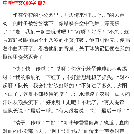
中学作文600字 篇7
坐在学校的小公园里，耳边传来“呼…呼…”的风声，
树上的叶子被纷纷落下，像蝴蝶在空中飞舞，漂亮极
了！“走，我们一起去玩球吧！”“好呀！好呀！”不久，这
片寂静被眼前两个七八岁的小孩打破，他们刚说完，便唱
着小曲离开了。看着他们的背景，关于球的记忆便在我的
脑海里倏然返青了。
“快！快！传球！”“哎呀！你这个笨蛋连球都不会踢
呀！”我的脸刷的一下红了，不好意思地抓了抓头。“对不
起呀！队长，我会好好练好球的！”不知过了多久，夕阳
下山了，这群不知疲倦的孩子，汗水湿透了衣服，豆大的
汗珠从额头流下，“好累呀！走吧！不玩了。”有人提议，
但队长说：“最后一球。”有人跟着说：“好，最后一球！”
“清子，传球！”“好！”可球却慢慢偏离了轨道，直向
对面的小卖部飞去，“啊！”只听见里面传来一声惨叫声，