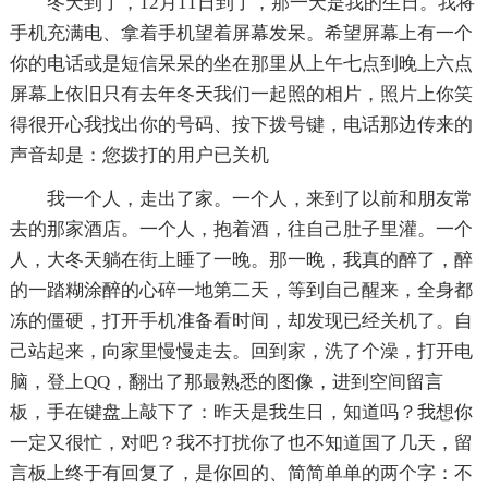
冬天到了，12月11日到了，那一天是我的生日。我将
手机充满电、拿着手机望着屏幕发呆。希望屏幕上有一个
你的电话或是短信呆呆的坐在那里从上午七点到晚上六点
屏幕上依旧只有去年冬天我们一起照的相片，照片上你笑
得很开心我找出你的号码、按下拨号键，电话那边传来的
声音却是：您拨打的用户已关机
我一个人，走出了家。一个人，来到了以前和朋友常
去的那家酒店。一个人，抱着酒，往自己肚子里灌。一个
人，大冬天躺在街上睡了一晚。那一晚，我真的醉了，醉
的一踏糊涂醉的心碎一地第二天，等到自己醒来，全身都
冻的僵硬，打开手机准备看时间，却发现已经关机了。自
己站起来，向家里慢慢走去。回到家，洗了个澡，打开电
脑，登上QQ，翻出了那最熟悉的图像，进到空间留言
板，手在键盘上敲下了：昨天是我生日，知道吗？我想你
一定又很忙，对吧？我不打扰你了也不知道国了几天，留
言板上终于有回复了，是你回的、简简单单的两个字：不