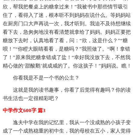
欣，帮我把餐桌上的糖拿过来！”我被书中那些情节吸引
住了，看得入了迷，根本听不到妈妈在说什么。等妈妈站
在厨房门口大声再说一次，我才听到。我迫不及待想继续
看下去，急匆匆地没有看清楚就拿给了妈妈。妈妈正要把
糖放下去时，认真地看了看，问：“欣，这是什么？”“糖
呗！”“你瞪大眼睛看看，是糖吗？”我照做了。“啊！拿错
了！”原来我把糖拿错成了盐！“幸好我没放下去，不然我
精心做的‘甜酸鹅’就成咸的了。你这孩子！”妈妈说。瞧！
你看我是不是一个书的公主？
这就是我的读书趣事，你看了后觉得有趣吗？你的读
书生活也一定很精彩吧？
中学作文600字 篇3
逸夫中学在我的记忆里，我从一个没成熟的小孩子变
成了一个成熟稳重的初中生，我的母校在五小，家人觉得