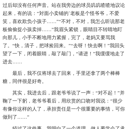
过后却没有任何声音。站在我旁边的球员叽叽喳喳地议论
起来，有的说：“対面小卖铺的`老板是个怪爷爷，不爱
笑，喜欢欺负小孩子……”“不对，不对，我怎么听说那老
板偷偷捉小孩卖掉……”我眉头紧锁，眼睛目不转睛地盯
向那儿，小手不断地用力紧握，完了，老妈又要骂我
了。“快，清子，把球捡回来。”“去呀！快去啊！”我回头
望了一下，闭着眼睛，敲了敲门，“请进！”我缓缓地走了
进去……
最后，我不仅将球去了回来，手里还拿了两个棒棒
糖，同伴很是好奇。
其实，我进去后，跟老爷爷说了一声：“对不起！”并
鞠了一下躬，老爷爷看后，用欣赏的口吻对我说：“很少
有像你这样的人了，承担责任是一个很重要的事情，可你
做到了……”
经过了这件事，我明白了一个道理，做人要学会了承