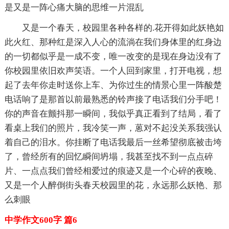
是又是一阵心痛大脑的思维一片混乱
又是一个春天，校园里各种各样的.花开得如此妖艳如
此火红、那种红是深入人心的流淌在我们身体里的红身边
的一切都似乎是一成不变，唯一改变的是现在身边没有了
你校园里依旧欢声笑语。一个人回到家里，打开电视，想
起了去年你走时送你上车、为你过生的情景心里一阵酸楚
电话响了是那首以前最熟悉的铃声接了电话我们分手吧！
你的声音在颤抖那一瞬间，我似乎真正看到了结局，看了
看桌上我们的照片，我冷笑一声，蒽对不起没关系我强认
着自己的泪水。你挂断了电话我最后一丝希望彻底被击垮
了，曾经所有的回忆瞬间坍塌，我甚至找不到一点点碎
片、一点点我们曾经相爱过的痕迹又是一个心碎的夜晚、
又是一个人醉倒街头春天校园里的花，永远那么妖艳、那
么刺眼
中学作文600字 篇6