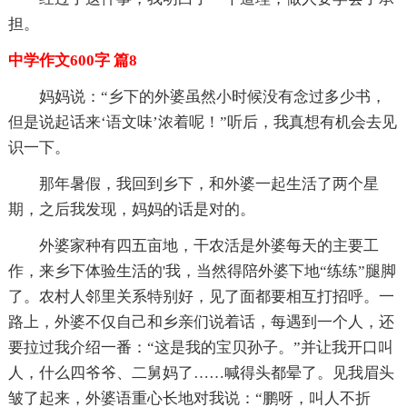
担。
中学作文600字 篇8
妈妈说：“乡下的外婆虽然小时候没有念过多少书，
但是说起话来‘语文味’浓着呢！”听后，我真想有机会去见
识一下。
那年暑假，我回到乡下，和外婆一起生活了两个星
期，之后我发现，妈妈的话是对的。
外婆家种有四五亩地，干农活是外婆每天的主要工
作，来乡下体验生活的'我，当然得陪外婆下地“练练”腿脚
了。农村人邻里关系特别好，见了面都要相互打招呼。一
路上，外婆不仅自己和乡亲们说着话，每遇到一个人，还
要拉过我介绍一番：“这是我的宝贝孙子。”并让我开口叫
人，什么四爷爷、二舅妈了……喊得头都晕了。见我眉头
皱了起来，外婆语重心长地对我说：“鹏呀，叫人不折