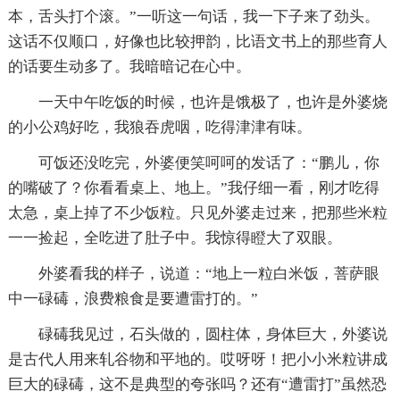
本，舌头打个滚。”一听这一句话，我一下子来了劲头。
这话不仅顺口，好像也比较押韵，比语文书上的那些育人
的话要生动多了。我暗暗记在心中。
一天中午吃饭的时候，也许是饿极了，也许是外婆烧
的小公鸡好吃，我狼吞虎咽，吃得津津有味。
可饭还没吃完，外婆便笑呵呵的发话了：“鹏儿，你
的嘴破了？你看看桌上、地上。”我仔细一看，刚才吃得
太急，桌上掉了不少饭粒。只见外婆走过来，把那些米粒
一一捡起，全吃进了肚子中。我惊得瞪大了双眼。
外婆看我的样子，说道：“地上一粒白米饭，菩萨眼
中一碌碡，浪费粮食是要遭雷打的。”
碌碡我见过，石头做的，圆柱体，身体巨大，外婆说
是古代人用来轧谷物和平地的。哎呀呀！把小小米粒讲成
巨大的碌碡，这不是典型的夸张吗？还有“遭雷打”虽然恐