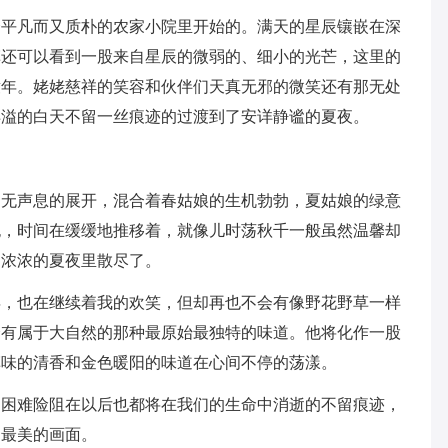
个平凡而又质朴的农家小院里开始的。满天的星辰镶嵌在深
草还可以看到一股来自星辰的微弱的、细小的光芒，这里的
童年。姥姥慈祥的笑容和伙伴们天真无邪的微笑还有那无处
洋溢的白天不留一丝痕迹的过渡到了安详静谧的夏夜。
悄无声息的展开，混合着春姑娘的生机勃勃，夏姑娘的绿意
皑，时间在缓缓地推移着，就像儿时荡秋千一般虽然温馨却
那浓浓的夏夜里散尽了。
年，也在继续着我的欢笑，但却再也不会有像野花野草一样
会有属于大自然的那种最原始最独特的味道。他将化作一股
草味的清香和金色暖阳的味道在心间不停的荡漾。
的困难险阻在以后也都将在我们的生命中消逝的不留痕迹，
的最美的画面。