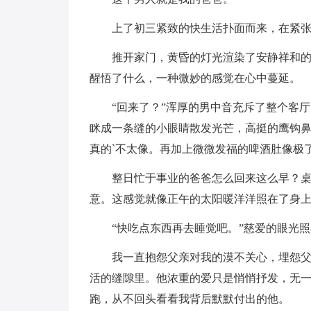
上了初三紧致的快生活扑面而来，在紧
推开家门，黄昏的灯光渲染了安静祥和
醒悟了什么，一种微妙的感觉在心中蔓延。
“回来了？”浑厚的男中音充斥了整个客
眯成一条缝的小眼睛散发光芒，高挺的鹰钩
真的`不太像。再加上微微发福的啤酒肚像极
整日忙于事业的爸爸怎么回来这么早？
意。这感觉就像正午的太阳暖洋洋照在了身
“快吃点东西再去睡觉吧。”慈爱的眼光
我一直抱怨父亲对我的漠不关心，埋怨
活的缝隙里。他浓重的爱只是悄悄抒发，无
跑，从不回头看看我背后默默付出的他。