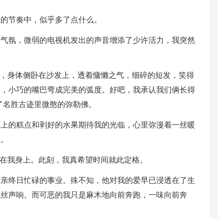
张的节奏中，似乎多了点什么。
的气氛，微弱的电视机发出的声音增添了少许活力，我突然
厅，身体侧卧在沙发上，透着慵懒之气，细碎的短发，笑得
鼻，小巧的嘴巴弯成完美的弧度。好吧，我承认我们俩长得
了名胜古迹里微憨的弥勒佛。
桌上的糕点和剥好的水果期待我的光临，心里弥漫着一丝暖
上。
照在我身上。此刻，我真希望时间就此定格。
父亲终日忙碌的事业。殊不知，他对我的爱早已浸透在了生
一丝声响。而可恶的我只是麻木地向前奔跑，一味向前奔