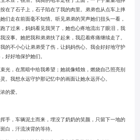
多玉米豆，很滑。我骑的电车走在了上面，一下子重重地摔
子按在了石子上，石子陷在了我的肉里。弟弟也从点车上摔
妈她们走在前面毫不知情。听见弟弟的哭声她们扭头一看，
，跑了过来，妈妈看见我哭了，她也心疼地流出了眼泪，我
她我没事。她把我和弟弟扶了起来，我忍着疼痛继续走了。
为我的不小心让弟弟受了伤，让妈妈伤心。我会好好地守护
心，好好地保护她们。
一束光，在黑暗中给我希望；她就像蜡烛，燃烧自己照亮别
心灵。我想永远守护那记忆中的画面让她永远开心。
浓浓的爱。
我挥手，车辆泥土而来，埋没了奶奶的笑颜，只留下一地的
鬓斑白，汗流浃背的等待。