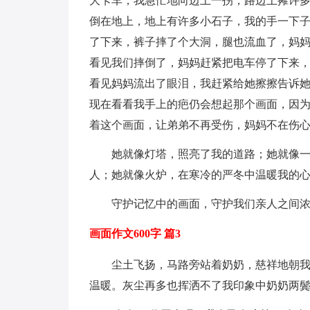
大卡车，我急忙地向边上一拐，路边上摊许
倒在地上，地上有许多小石子，我的手一下
了下来，裤子摔了个大洞，腿也流血了，妈
看见我们摔倒了，妈妈赶紧把电车停了下来
看见妈妈流出了眼泪，我赶紧给她擦擦告诉
现在看看我手上的疤仍会想起那个画面，因
着这个画面，让弟弟不再受伤，妈妈不在伤
她就像灯塔，照亮了我的道路；她就像
人；她就像火炉，在寒冷的严冬中温暖我的
守护记忆中的画面，守护我们亲人之间
画面作文600字 篇3
尘土飞扬，马路旁站着奶奶，慈祥地朝
温暖。灰尘再多也挥洒不了我印象中奶奶两