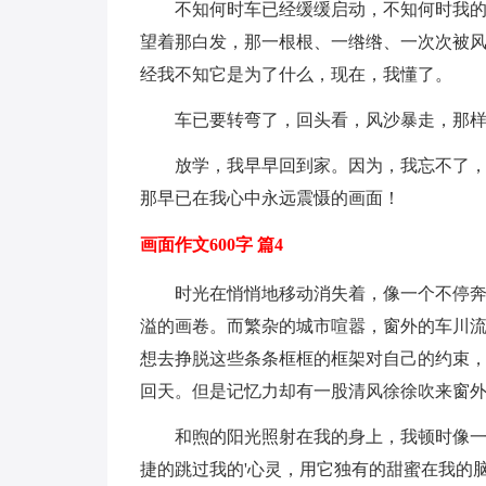
不知何时车已经缓缓启动，不知何时我
望着那白发，那一根根、一绺绺、一次次被
经我不知它是为了什么，现在，我懂了。
车已要转弯了，回头看，风沙暴走，那
放学，我早早回到家。因为，我忘不了
那早已在我心中永远震慑的画面！
画面作文600字 篇4
时光在悄悄地移动消失着，像一个不停
溢的画卷。而繁杂的城市喧嚣，窗外的车川
想去挣脱这些条条框框的框架对自己的约束
回天。但是记忆力却有一股清风徐徐吹来窗
和煦的阳光照射在我的身上，我顿时像
捷的跳过我的'心灵，用它独有的甜蜜在我的