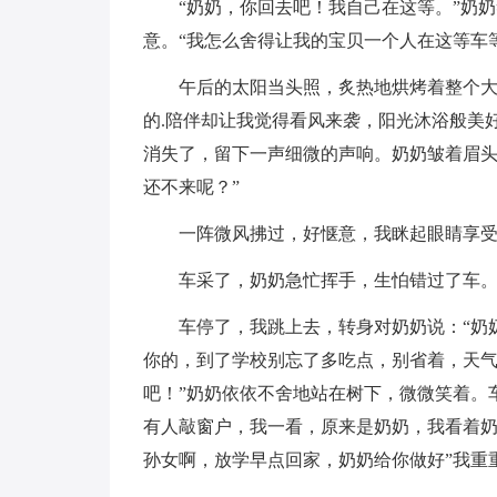
“奶奶，你回去吧！我自己在这等。”奶
意。“我怎么舍得让我的宝贝一个人在这等车
午后的太阳当头照，炙热地烘烤着整个大
的.陪伴却让我觉得看风来袭，阳光沐浴般美
消失了，留下一声细微的声响。奶奶皱着眉头
还不来呢？”
一阵微风拂过，好惬意，我眯起眼睛享
车采了，奶奶急忙挥手，生怕错过了车
车停了，我跳上去，转身对奶奶说：“奶
你的，到了学校别忘了多吃点，别省着，天气
吧！”奶奶依依不舍地站在树下，微微笑着。
有人敲窗户，我一看，原来是奶奶，我看着奶
孙女啊，放学早点回家，奶奶给你做好”我重