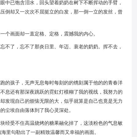
的眼中已饱含泪水，回头望着奶奶在树下不断挥动的手臂，
风压倒却又一次次不屈挺立的白发，那一倒一立的发丝，曾
样一个画面却一直定格、定格，震撼我的内心。
，忘不了，忘不了那炎日里、年迈、衰老的奶奶。挥不去，
奔跑的孩子，无声无息每时每刻的的镌刻属于他的的青春洋
流不息还有那深夜跳跃的霓虹灯模糊了我的视线，我努力的
，却发现自己的烦恼无限的大，似乎就算是自己也竟是无力
外的尘埃自由落体到了我心灵深处。
一块经受不住高温烧烤的糖果融化掉了，这淡粉色的气息敏
脑海里勾勒出了一副精致温馨而又幸福的画面。