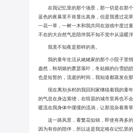
在我记忆里的那个场景，那一切是在那
蓝色的夜幕里不肯显出真身，但是我透过花
一花一草，一树一木和我共同在游戏中度过
不在的大自然气息陪伴我不知不觉中从温暖
我竟不知夜是那样的美。
我的童年生活从姥姥家的那个小院子里
盎然，秋胡娘的萧瑟落叶，冬姑娘的白雪皑
也是短暂的，流逝的时间，我知道都蒸发在
现在离别乡村的我回到家继续着我的童
的气息在身边萦绕，在喧嚣的城市里再也不
暖流在我身体中缓缓的流淌，让那混杂着青
这一路风景，看繁花似锦，即使有再多
因为有你的陪伴，所以这是我定格在记忆里