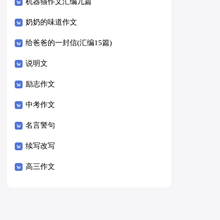
8篇）
机器猫作文汇编九篇
奶奶的味道作文
给爸爸的一封信(汇编15篇)
说明文
励志作文
中考作文
名言警句
续写改写
高三作文