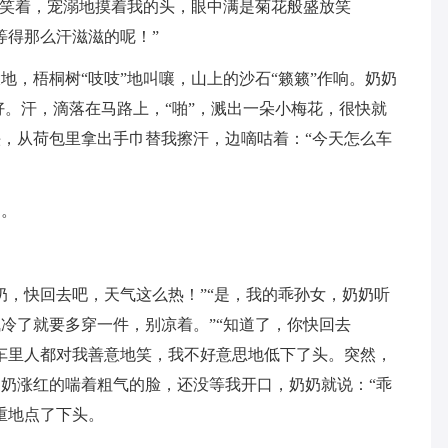
奶笑着，宠溺地摸着我的头，眼中满是菊花般盛放笑
等得那么汗滋滋的呢！”
地，梧桐树“吱吱”地叫嚷，山上的沙石“籁籁”作响。奶奶
好。汗，滴落在马路上，“啪”，溅出一朵小梅花，很快就
，从荷包里拿出手巾替我擦汗，边嘀咕着：“今天怎么车
受。
。
奶，快回去吧，天气这么热！”“是，我的乖孙女，奶奶听
冷了就要多穿一件，别凉着。”“知道了，你快回去
车里人都对我善意地笑，我不好意思地低下了头。突然，
奶涨红的喘着粗气的脸，还没等我开口，奶奶就说：“乖
重地点了下头。