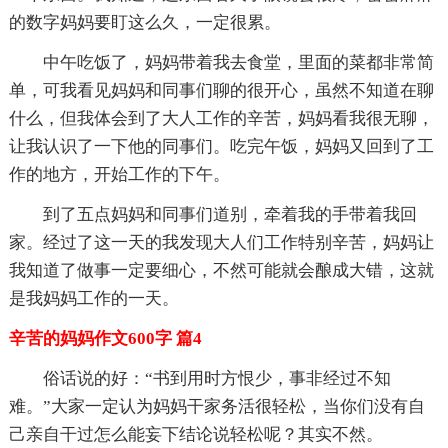
的数字妈妈要盯这么久，一定很累。
中午吃饭了，妈妈带着我去食堂，里面的菜都非常简
单，可我看见妈妈和同事们聊的很开心，虽然不知道在聊
什么，但我体会到了大人工作的辛苦，妈妈看我很无聊，
让我认识了一下他的同事们。吃完午饭，妈妈又回到了工
作的地方，开始工作的下午。
到了五点妈妈和同事们道别，牵着我的手带着我回
家。经过了这一天的我发现大人们工作特别辛苦，妈妈让
我知道了做事一定要细心，不然可能就会酿成大错，这就
是我妈妈工作的一天。
辛苦的妈妈作文600字 篇4
俗话说的好：“书到用时方恨少，事非经过不知
难。”大家一定认为妈妈干家务活很轻松，当你们没有自
己亲自干过怎么能妄下结论说轻松呢？其实不然。