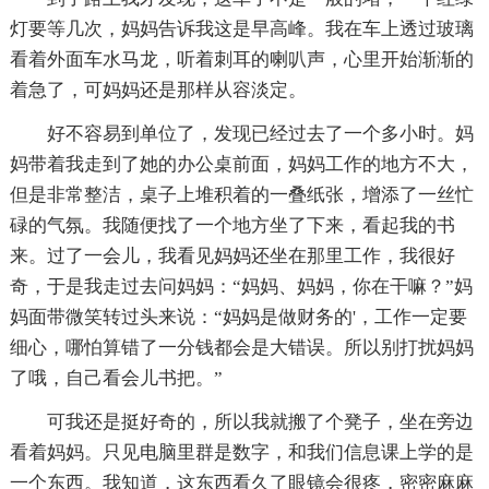
灯要等几次，妈妈告诉我这是早高峰。我在车上透过玻璃
看着外面车水马龙，听着刺耳的喇叭声，心里开始渐渐的
着急了，可妈妈还是那样从容淡定。
好不容易到单位了，发现已经过去了一个多小时。妈
妈带着我走到了她的办公桌前面，妈妈工作的地方不大，
但是非常整洁，桌子上堆积着的一叠纸张，增添了一丝忙
碌的气氛。我随便找了一个地方坐了下来，看起我的书
来。过了一会儿，我看见妈妈还坐在那里工作，我很好
奇，于是我走过去问妈妈：“妈妈、妈妈，你在干嘛？”妈
妈面带微笑转过头来说：“妈妈是做财务的'，工作一定要
细心，哪怕算错了一分钱都会是大错误。所以别打扰妈妈
了哦，自己看会儿书把。”
可我还是挺好奇的，所以我就搬了个凳子，坐在旁边
看着妈妈。只见电脑里群是数字，和我们信息课上学的是
一个东西。我知道，这东西看久了眼镜会很疼，密密麻麻