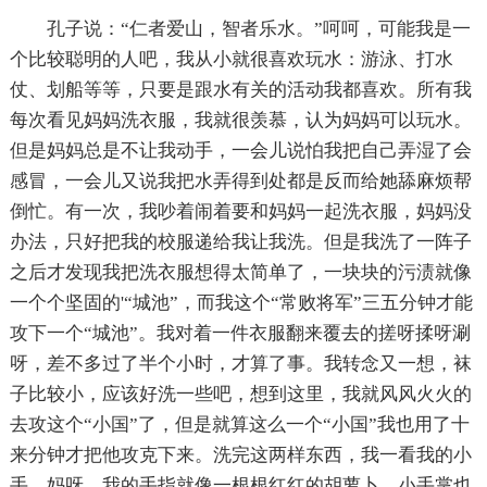
孔子说：“仁者爱山，智者乐水。”呵呵，可能我是一
个比较聪明的人吧，我从小就很喜欢玩水：游泳、打水
仗、划船等等，只要是跟水有关的活动我都喜欢。所有我
每次看见妈妈洗衣服，我就很羡慕，认为妈妈可以玩水。
但是妈妈总是不让我动手，一会儿说怕我把自己弄湿了会
感冒，一会儿又说我把水弄得到处都是反而给她舔麻烦帮
倒忙。有一次，我吵着闹着要和妈妈一起洗衣服，妈妈没
办法，只好把我的校服递给我让我洗。但是我洗了一阵子
之后才发现我把洗衣服想得太简单了，一块块的污渍就像
一个个坚固的'“城池”，而我这个“常败将军”三五分钟才能
攻下一个“城池”。我对着一件衣服翻来覆去的搓呀揉呀涮
呀，差不多过了半个小时，才算了事。我转念又一想，袜
子比较小，应该好洗一些吧，想到这里，我就风风火火的
去攻这个“小国”了，但是就算这么一个“小国”我也用了十
来分钟才把他攻克下来。洗完这两样东西，我一看我的小
手，妈呀，我的手指就像一根根红红的胡萝卜，小手掌也