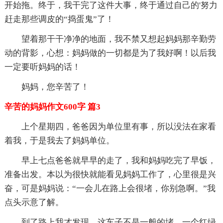
开始拖。终于，我干完了这件大事，终于通过自己的'努力
赶走那些调皮的“捣蛋鬼”了！
望着那干干净净的地面，我不禁又想起妈妈那辛勤劳
动的背影，心想：妈妈做的一切都是为了我好啊！以后我
一定要听妈妈的话！
妈妈，您辛苦了！
辛苦的妈妈作文600字 篇3
上个星期四，爸爸因为单位里有事，所以没法在家看
着我，于是我去了妈妈单位。
早上七点爸爸就早早的走了，我和妈妈吃完了早饭，
准备出发。本以为很快就能看见妈妈工作了，心里很是兴
奋，可是妈妈说：“一会儿在路上会很堵，你别急啊。”我
点头示意了解。
到了路上我才发现，这车子不是一般的堵，一个红绿