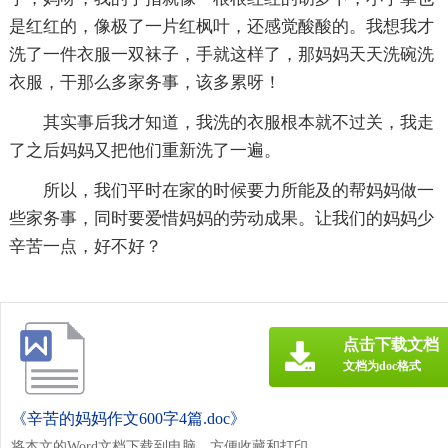
是红红的，像极了一片红枫叶，还感觉酸酸的。我想我才
洗了一件衣服一双袜子，手就这样了，那妈妈天天洗碗洗
衣服，干那么多家务事，该多累呀！
其实事后我才知道，我洗的衣服根本就不过关，我走
了之后妈妈又把他们重新洗了一遍。
所以，我们平时在家的时候要力所能及的帮妈妈做一
些家务事，同时要爱惜妈妈的劳动成果。让我们的妈妈少
辛苦一点，好不好？
点击下载文档
文档为doc格式
《辛苦的妈妈作文600字4篇.doc》
将本文的Word文档下载到电脑，方便收藏和打印