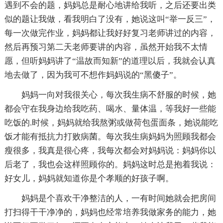
遇到不会的题，妈妈总是耐心地讲给我听，之后还要出类
似的题让我做，看我明白了没有，她说这叫“举一反三”，
每一次做完作业，妈妈都让我好好复习老师讲过的内容，
然后再预习第二天老师要讲的内容，虽然开始我不太情
愿，但听妈妈讲了“温故而知新”的道理以后，我就会认真
地去做了，因为我可不想作妈妈说的“黑傻子”。
妈妈一向对我很关心，每次我生病不舒服的时候，她
都会守在我身边给我吃药、喝水、量体温，等我好一些能
吃饭的.时候，妈妈就给我熬粥或做荷包蛋面条，她说能吃
饭才能有抵抗力打败病菌。每次我生病妈妈为照顾我都会
瘦很多，我真是很心疼，我每次都会对妈妈说：妈妈你以
后老了，我也会这样照顾你的。妈妈这时总是抱着我说：
好女儿，妈妈就知道你是个孝顺的好孩子啊。
妈妈是个喜欢干净整洁的人，一有时间她就会把房间
打扫得干干净净的，妈妈也经常培养我做家务的能力，她