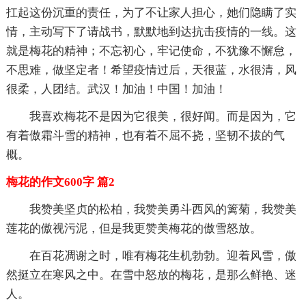
扛起这份沉重的责任，为了不让家人担心，她们隐瞒了实
情，主动写下了请战书，默默地到达抗击疫情的一线。这
就是梅花的精神；不忘初心，牢记使命，不犹豫不懈怠，
不思难，做坚定者！希望疫情过后，天很蓝，水很清，风
很柔，人团结。武汉！加油！中国！加油！
我喜欢梅花不是因为它很美，很好闻。而是因为，它
有着傲霜斗雪的精神，也有着不屈不挠，坚韧不拔的气
概。
梅花的作文600字 篇2
我赞美坚贞的松柏，我赞美勇斗西风的篱菊，我赞美
莲花的傲视污泥，但是我更赞美梅花的傲雪怒放。
在百花凋谢之时，唯有梅花生机勃勃。迎着风雪，傲
然挺立在寒风之中。在雪中怒放的梅花，是那么鲜艳、迷
人。