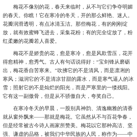
梅花不像别的花，春天来临时，从不与它们争夺明媚
的春天。你瞧！它在寒冷的冬天，开的那么鲜艳、迷人。
花瓣润滑透明，有点冰清玉洁。那些梅花，有的刚刚绽
放，就有效蜜蜂飞进去，采集花粉；有的完全绽放了，粉
红柔嫩的花瓣若人喜爱。
梅花不是娇贵的花，愈是寒冷，愈是风欺雪压，花开
得愈精神，愈秀气。古人有句话说得好：“宝剑锋从磨砺
出，梅花香自苦寒来。”吹拂它的不是清风，而是凛浰的
寒风；滋润它的'不是清凉甘甜的露水，而是寒气逼人的冰
雪；照射它的不是灿烂的阳光，而是严寒里的一缕残阳。
它有这一副傲骨，但是从不骄傲自大，夸奖自己。
在寒冷冬天的早晨，一股别具神韵、清逸幽雅的清香
就从窗外飘来——那就是梅花。它虽然从不与百花争春，
但是经常被古今诗人画家所赞美。梅花以它那种高洁、坚
强、谦虚的品格，被我们中华民族的人民，称作为——中