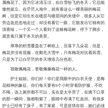
属梅花了。因为它冰清玉洁，在白雪纷飞的冬天，它总能
傲然挺立。在茫茫人海中，就有着这么一棵美丽的梅花
树，但是它却生长在楼层与楼层间的夹缝中，很多人从它
旁边急忽忽地走过，却没有看它一眼，它散发出它独有的
清香味，一个又一个人看到了这株梅花树，停下了脚步，
观赏着只属于冬天的美景。
厚厚的积雪覆盖在了树枝上，压落下几朵花，但是，
梅花并没有屈服，在鹅毛大雪中，只有梅花对抗着风雪。
只是为了让白茫茫的冬天增添几分色彩。
我敬佩梅花，更敬佩像梅花一样的人。
护士姐姐。你们好！你们是我眼中的白衣天使，是梅
花精神的象征。你们每天要有8个小时穿着防护服，不吃
不喝，连上厕所都不可以，实在是太辛苦了，在摘下口罩
的那一瞬间，脸都勒紫了，眼睛中布满了红血丝。有很多
护士已经有了孩子，有了家庭，可是疫情在前，她们必须