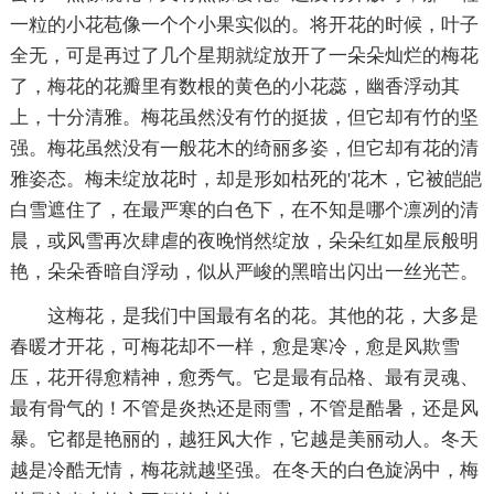
一粒的小花苞像一个个小果实似的。将开花的时候，叶子
全无，可是再过了几个星期就绽放开了一朵朵灿烂的梅花
了，梅花的花瓣里有数根的黄色的小花蕊，幽香浮动其
上，十分清雅。梅花虽然没有竹的挺拔，但它却有竹的坚
强。梅花虽然没有一般花木的绮丽多姿，但它却有花的清
雅姿态。梅未绽放花时，却是形如枯死的'花木，它被皑皑
白雪遮住了，在最严寒的白色下，在不知是哪个凛冽的清
晨，或风雪再次肆虐的夜晚悄然绽放，朵朵红如星辰般明
艳，朵朵香暗自浮动，似从严峻的黑暗出闪出一丝光芒。
这梅花，是我们中国最有名的花。其他的花，大多是
春暖才开花，可梅花却不一样，愈是寒冷，愈是风欺雪
压，花开得愈精神，愈秀气。它是最有品格、最有灵魂、
最有骨气的！不管是炎热还是雨雪，不管是酷暑，还是风
暴。它都是艳丽的，越狂风大作，它越是美丽动人。冬天
越是冷酷无情，梅花就越坚强。在冬天的白色旋涡中，梅