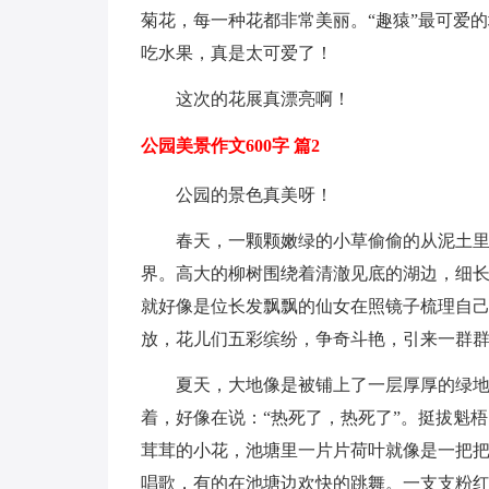
菊花，每一种花都非常美丽。“趣猿”最可爱
吃水果，真是太可爱了！
这次的花展真漂亮啊！
公园美景作文600字 篇2
公园的景色真美呀！
春天，一颗颗嫩绿的小草偷偷的从泥土
界。高大的柳树围绕着清澈见底的湖边，细
就好像是位长发飘飘的仙女在照镜子梳理自
放，花儿们五彩缤纷，争奇斗艳，引来一群群
夏天，大地像是被铺上了一层厚厚的绿
着，好像在说：“热死了，热死了”。挺拔魁
茸茸的小花，池塘里一片片荷叶就像是一把
唱歌，有的在池塘边欢快的跳舞。一支支粉