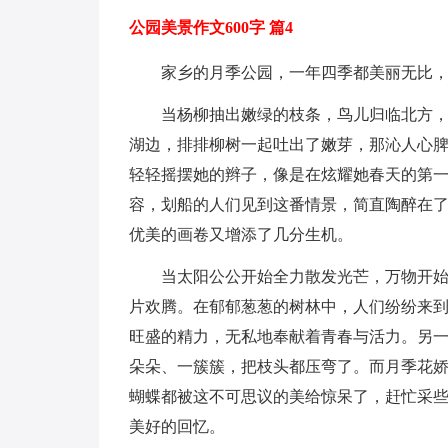
公园美景作文600字 篇4
家乡的月季公园，一年四季都美丽无比
当杨柳抽出嫩绿的枝条，鸟儿归临北方
湖边，排排柳树一起吐出了嫩芽，那沁人心
轻轻摇摆她的辫子，像是在炫耀她春天的第
容，划船的人们见到这番情景，简直陶醉在
优美的画卷又增添了几分生机。
当太阳公公开始全力散发光芒，万物开
片欢腾。在郁郁葱葱的树林中，人们纷纷来
旺盛的精力，无私地奉献着青春与活力。另
朵朵、一簇簇，把枝头都压弯了。而月季花
蝴蝶都被这不可思议的美给惊呆了，赶忙采
美好的回忆。