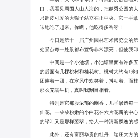
口，我看见周围人山人海的，把越秀公园的
只调皮可爱的大猴子站立在正中央。它一手
味地吃了起来。你瞧，他吃得多香呀！
今日是第十一届广州园林艺术博览会的
处景点每一处景都布置得非常漂亮，但使我印象
中间是一个小池塘，小池塘里面有许多
的后面有几棵桃树和桂花树。桃树大约有1米
团连着一团，在寒风中欢笑着，抖动着。而
那么充满生机，真叫我刮目相看。
特别是它那股浓郁的幽香，几乎渗透每
仙花。一朵朵粉嫩的小白花在六片花瓣的中
的绿叶又是那样葱翠，给人一种清新飘逸的
此外，还有富丽华贵的牡丹、端庄大方