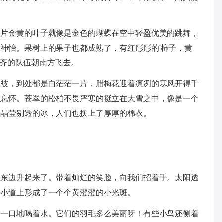
几片金黄的叶子就像是金色的蝴蝶在空中轻盈优美的跳舞，
神怡。果树上的果子也都成熟了，有红彤彤的'柿子，黄
着整齐的队伍朝南方飞去。
棉被，到处都是白茫茫一片，腊梅花迎着凛冽的寒风开得千
能忘怀。苍翠的松柏不畏严寒的挺立在大雪之中，像是一个
层晶莹剔透的冰，人们也换上了厚厚的棉衣。
从东边升起来了。带着灿烂的笑脸，向我们招着手。太阳透
园小道上形成了一个个黄澄澄的小光斑。
口一口地喝着水。它们的羽毛多么美丽呀！有些小鸟还侧着