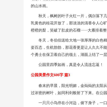
的山水画。
秋天，枫树的叶子火红一片，偶尔落下
乳黄色的桂花开放了，那淡淡的清香令人心旷
橙橙的梨，笑破了肚皮的石榴······大雁排
冬天，冬伯伯送给大地一张厚厚的白色
姿百态，生机勃勃，那花香更是让人久久不
个勇士在保卫着自己的领土，湖面上结了一
公园里四季如画，真是令人流连忘返！
公园美景作文600字 篇3
春末的早晨，阳光明媚，金灿灿的太阳
过浓密的树叶，如同利剑般射了下来。在公
一只只小鸟停在小河边，俯下身子，一