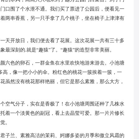
大门口围了个水泄不通。我们买了票进了公园后，便看见一
拿着两串香蕉，另一只手拿了几个桃子，坐在椅子上津津有
第一天开放日，我们便去看了花展。这次花展一共有三十多
最深刻的.就是“趣猿”了。“趣猿”的造型非常美丽。
五颜六色的卵石，一群金鱼在水里欢快地游来游去。小池塘
多高，像一把小小的伞。粉红色的桃花一簇挨着一簇，一
桂花虽然没有桃花那样艳丽，但它是那么素雅，那么大方，
一个空气分子，实在是香极了！在小池塘周围还种了几株水
心托着一个淡黄色的副冠，看上去晶莹可爱。那一片片修长
感觉。
的君子兰、素雅高洁的茉莉、妸娜多姿的月季和傲立风霜的