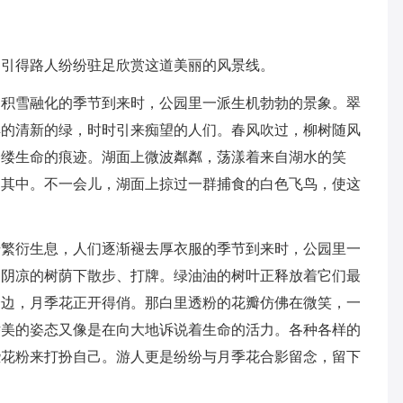
，引得路人纷纷驻足欣赏这道美丽的风景线。
，积雪融化的季节到来时，公园里一派生机勃勃的景象。翠
脾的清新的绿，时时引来痴望的人们。春风吹过，柳树随风
一缕生命的痕迹。湖面上微波粼粼，荡漾着来自湖水的笑
了其中。不一会儿，湖面上掠过一群捕食的白色飞鸟，使这
始繁衍生息，人们逐渐褪去厚衣服的季节到来时，公园里一
到阴凉的树荫下散步、打牌。绿油油的树叶正释放着它们最
一边，月季花正开得俏。那白里透粉的花瓣仿佛在微笑，一
娇美的姿态又像是在向大地诉说着生命的活力。各种各样的
些花粉来打扮自己。游人更是纷纷与月季花合影留念，留下