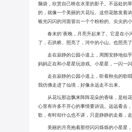
脑袋，欣赏自己映在水里的影子。不远处的
的，就像一个美丽的大花坛。这些花散发着
银光闪闪的河面冒出一个个粉粉的、尖尖的
春末的`夜晚，月亮升起来了。它是在小
了，石拱桥。照亮了，河中的小山。也照亮
走在寂静的公园小道上，周围安静地似
妈妈正在和小星星玩游戏。小星星，一闪一
走在寂静的公园小道上，听着秋虫的歌唱
我仿佛走进了仙境，好像永远走不出来。
从花坛那边飘来阵阵花朵的香味，是桂
心里有许多不开心的事情要诉说。远远看去
歌，有时却什么也不讲，只是静静的走着，
美丽的月亮抱着那些闪闪烁烁的小星星