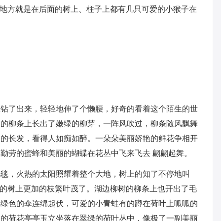
的地方就是在后面的树上、柱子上都有几只可爱的小猴子在
里钻了出来，轻轻地伸了个懒腰，好奇的看着这个陌生的世
长的柳条上长出了嫩绿的柳芽，一阵风吹过，柳条随风飘舞
己的长发，看得人如痴如醉。一朵朵美丽娇艳的鲜花争相开
勤劳的蜜蜂和美丽的蝴蝶在花丛中飞来飞去 翩翩起舞。
地毯，火热的太阳照耀着整个大地，树上的知了不停地叫
梧的树上更加的枝繁叶茂了。湖边柳树的柳条上也开出了毛
把绿色的伞连绵起伏，可爱的小青蛙有的蹲在荷叶上呱呱的
红的荷花亭亭玉立坐落在翠绿的荷叶丛中，像极了一副美丽