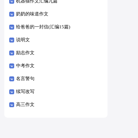
8篇）
机器猫作文汇编九篇
奶奶的味道作文
给爸爸的一封信(汇编15篇)
说明文
励志作文
中考作文
名言警句
续写改写
高三作文