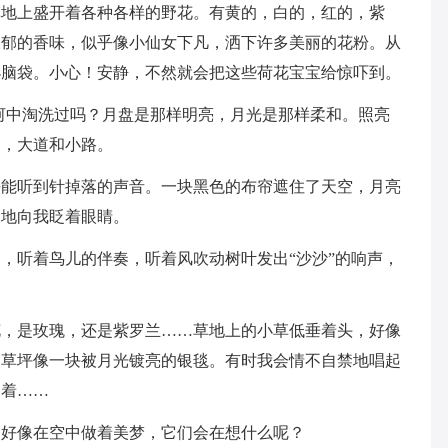
草地上盛开着各种各样的野花。有黄的，白的，红的，紫
浓郁的香味，似乎像小仙女下凡，洒下许多美丽的花粉。从
小脑袋。小心！安静，不然就会把这些荷花宝宝给惊吓到。
河中淘洗过吗？月盘是那样明亮，月光是那样柔和。照亮
了，大道和小路。
乎能听到针掉落的声音。一块黑色的布帘遮住了天空，月亮
闪地向我眨着眼睛。
，听着鸟儿的伴奏，听着风吹动树叶发出“沙沙”的响声，
花，是玫瑰，还是紫罗兰……草地上的小草低垂着头，好像
，草坪像一块被月光镀亮的银毯。有时我会情不自禁地唱起
走着……
，好像在空中做着美梦，它们会在想什么呢？