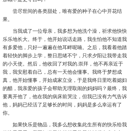
尝尽世间的各类甜处，唯有爱的种子在心中开花结
果。
当我成了一位母亲，我多想为他洗个澡，祈求他快快
乐乐地长大。终于，他开始说话走路，我生怕他不知道我
有多爱他，只好一遍遍在他耳畔呢喃。之后，我看着他踏
着轻快的脚步上学，整日思绪不宁，只求夕阳让我带走我
的小天使。然后，他收回了对我的.崇拜，他不再亲近于
我，我安慰着自己，总有一天他会懂事。我终于梦想成
真，他开始懂事，开始成家立业，于是我终日里吃着媳妇
的醋，我亲爱的孩子会帮助无理取闹的妈妈吗？最终，我
要离开他了，他在我的病床前哭泣，但我已没有力气告诉
他，妈妈已经活了足够长的时间，妈妈是多么幸运有了
你。
如果快乐是物品，我多么想收集此生所有的快乐给我