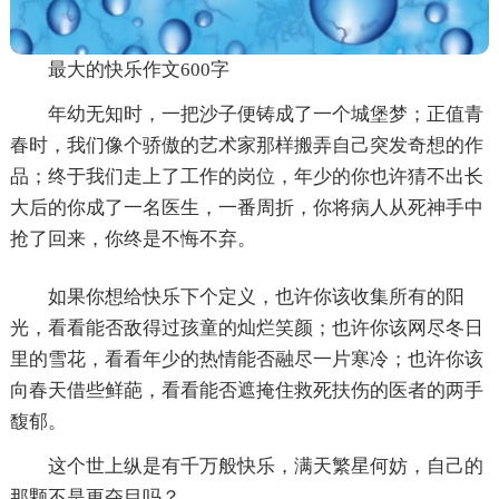
最大的快乐作文600字
年幼无知时，一把沙子便铸成了一个城堡梦；正值青
春时，我们像个骄傲的艺术家那样搬弄自己突发奇想的作
品；终于我们走上了工作的岗位，年少的你也许猜不出长
大后的你成了一名医生，一番周折，你将病人从死神手中
抢了回来，你终是不悔不弃。
如果你想给快乐下个定义，也许你该收集所有的阳
光，看看能否敌得过孩童的灿烂笑颜；也许你该网尽冬日
里的雪花，看看年少的热情能否融尽一片寒冷；也许你该
向春天借些鲜葩，看看能否遮掩住救死扶伤的医者的两手
馥郁。
这个世上纵是有千万般快乐，满天繁星何妨，自己的
那颗不是更夺目吗？