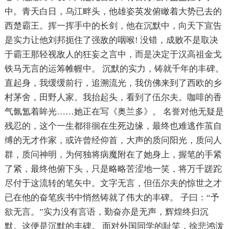
中。青天白日，乌江畔头，他雄姿英发俯瞰着大势已去的
西楚霸王。挥一挥手中的长剑，他在沉默中，向天下宣告
是实力让他刘邦扼住了强敌的咽喉! 没错，成败不是取决
于霸王那轻视敌人的狂妄之言中，而是决定于汉高祖金戈
铁马无言的运筹帷幄中。 沉默的实力，铸就千年的丰碑。
直起身，我缓缓前行，追溯流光，我仿佛来到了西欧的乡
村茅舍，田野人家。我抬起头，看到了伍尔夫。咖啡的香
气氤氲着眸光……她正在写《奥兰多》。 名誉对他无疑是
残忍的，这个一生都徘徊在生死边缘，最终也难逃作茧自
缚的无才作家，或许曾经仰首，大声的质问阳光，质问人
群，质问神明，为何独将病魔附在了她身上，握笔的手紧
了紧，最终他俯下头，只是略略苦涩地一笑，将万千蹉跎
尽付于这流转的笔矢中。文字无言，但伍尔夫的惊世之才
已在他的奋笔疾书中悄然铸就了伟大的丰碑。 子曰：“予
欲无言。”实力没有言语，勤奋亦是无声，辉煌终归沉
默。这便是沉默的丰碑。 面对外国同学的耻笑，徐悲鸿泼