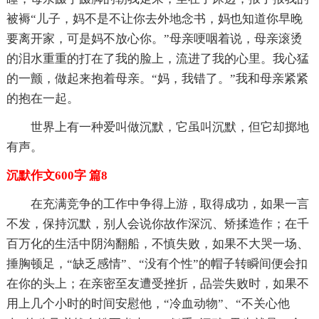
被褥“儿子，妈不是不让你去外地念书，妈也知道你早晚
要离开家，可是妈不放心你。”母亲哽咽着说，母亲滚烫
的泪水重重的打在了我的脸上，流进了我的心里。我心猛
的一颤，做起来抱着母亲。“妈，我错了。”我和母亲紧紧
的抱在一起。
世界上有一种爱叫做沉默，它虽叫沉默，但它却掷地
有声。
沉默作文600字 篇8
在充满竞争的工作中争得上游，取得成功，如果一言
不发，保持沉默，别人会说你故作深沉、矫揉造作；在千
百万化的生活中阴沟翻船，不慎失败，如果不大哭一场、
捶胸顿足，“缺乏感情”、“没有个性”的帽子转瞬间便会扣
在你的头上；在亲密至友遭受挫折，品尝失败时，如果不
用上几个小时的时间安慰他，“冷血动物”、“不关心他