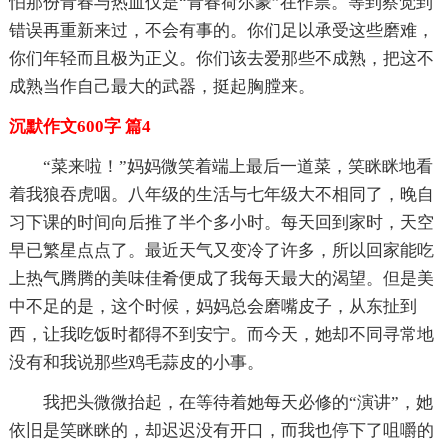
怕那份青春与热血仅是“青春荷尔蒙”在作祟。等到察觉到
错误再重新来过，不会有事的。你们足以承受这些磨难，
你们年轻而且极为正义。你们该去爱那些不成熟，把这不
成熟当作自己最大的武器，挺起胸膛来。
沉默作文600字 篇4
“菜来啦！”妈妈微笑着端上最后一道菜，笑眯眯地看
着我狼吞虎咽。八年级的生活与七年级大不相同了，晚自
习下课的时间向后推了半个多小时。每天回到家时，天空
早已繁星点点了。最近天气又变冷了许多，所以回家能吃
上热气腾腾的美味佳肴便成了我每天最大的渴望。但是美
中不足的是，这个时候，妈妈总会磨嘴皮子，从东扯到
西，让我吃饭时都得不到安宁。而今天，她却不同寻常地
没有和我说那些鸡毛蒜皮的小事。
我把头微微抬起，在等待着她每天必修的“演讲”，她
依旧是笑眯眯的，却迟迟没有开口，而我也停下了咀嚼的