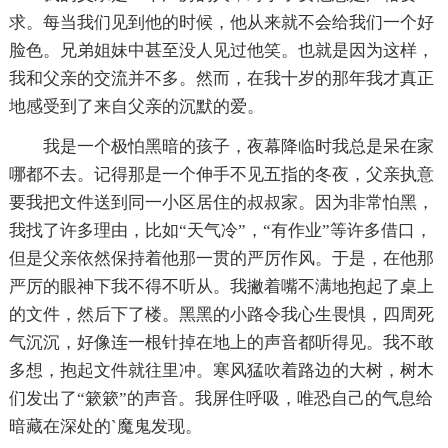
求。每当我们见到他的时候，他从来就不会给我们一个好
脸色。兄弟姐妹中甚至没人见过他笑。也就是因为这样，
我和父亲的交流并不多。然而，在我十岁的那年我才真正
地感受到了来自父亲的沉默的爱。
我是一个极怕黑暗的孩子，夜幕降临时我总是呆在家
哪都不去。记得那是一个伸手不见五指的冬夜，父亲执意
要我把文件送到同一小区居住的叔叔家。因为非常怕黑，
我找了许多理由，比如“天气冷”，“有作业”等许多借口，
但是父亲依然保持着他那一贯的严厉作风。于是，在他那
严厉的眼神下我不得不听从。我撇着嘴不满地抱起了桌上
的文件，然后下了楼。黑黑的小路令我心生畏惧，四周死
气沉沉，好像连一根针掉在地上的声音都听得见。我不敢
多想，抱起文件就往里冲。寒风猛吹着路边的大树，树木
们发出了“簌簌”的声音。我屏住呼吸，唯恐自己的气息给
暗藏在深处的`魔鬼发现。