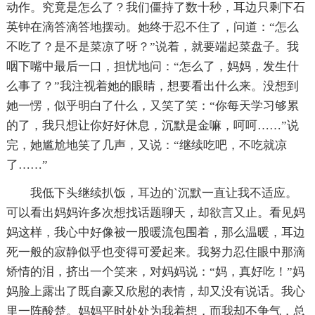
动作。究竟是怎么了？我们僵持了数十秒，耳边只剩下石
英钟在滴答滴答地摆动。她终于忍不住了，问道：“怎么
不吃了？是不是菜凉了呀？”说着，就要端起菜盘子。我
咽下嘴中最后一口，担忧地问：“怎么了，妈妈，发生什
么事了？”我注视着她的眼睛，想要看出什么来。没想到
她一愣，似乎明白了什么，又笑了笑：“你每天学习够累
的了，我只想让你好好休息，沉默是金嘛，呵呵……”说
完，她尴尬地笑了几声，又说：“继续吃吧，不吃就凉
了……”
我低下头继续扒饭，耳边的`沉默一直让我不适应。
可以看出妈妈许多次想找话题聊天，却欲言又止。看见妈
妈这样，我心中好像被一股暖流包围着，那么温暖，耳边
死一般的寂静似乎也变得可爱起来。我努力忍住眼中那滴
矫情的泪，挤出一个笑来，对妈妈说：“妈，真好吃！”妈
妈脸上露出了既自豪又欣慰的表情，却又没有说话。我心
里一阵酸楚。妈妈平时处处为我着想，而我却不争气，总