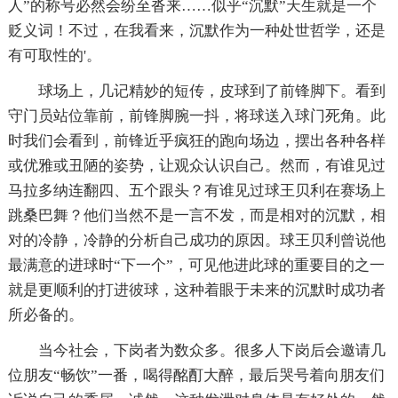
人”的称号必然会纷至沓来……似乎“沉默”天生就是一个
贬义词！不过，在我看来，沉默作为一种处世哲学，还是
有可取性的'。
球场上，几记精妙的短传，皮球到了前锋脚下。看到
守门员站位靠前，前锋脚腕一抖，将球送入球门死角。此
时我们会看到，前锋近乎疯狂的跑向场边，摆出各种各样
或优雅或丑陋的姿势，让观众认识自己。然而，有谁见过
马拉多纳连翻四、五个跟头？有谁见过球王贝利在赛场上
跳桑巴舞？他们当然不是一言不发，而是相对的沉默，相
对的冷静，冷静的分析自己成功的原因。球王贝利曾说他
最满意的进球时“下一个”，可见他进此球的重要目的之一
就是更顺利的打进彼球，这种着眼于未来的沉默时成功者
所必备的。
当今社会，下岗者为数众多。很多人下岗后会邀请几
位朋友“畅饮”一番，喝得酩酊大醉，最后哭号着向朋友们