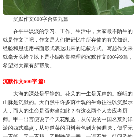
沉默作文600字合集九篇
在平平淡淡的学习、工作、生活中，大家最不陌生的
就是作文了吧，作文是人们把记忆中所存储的有关知识、
经验和思想用书面形式表达出来的记叙方式。写起作文来
就毫无头绪？以下是小编收集整理的沉默作文600字9篇，
希望对大家有所帮助。
沉默作文600字 篇1
大海的深处是平静的。花朵的一生是无声的。巍峨的
山脉是沉默的。大自然中许多蔚壮观的生命往往以沉默示
人，而人的生命是否亦当如此？有这么两个人去应考厨
师。甲一出言便说了个天花乱坠，从传说的中国名菜到洋
派的西式糕点，从每道菜的用料着色到火侯调味，似乎无
一不能，无一不精。乙则静候一旁，一语不发。待问及他