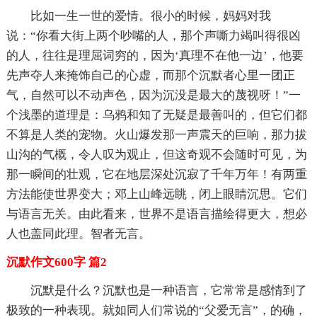
比如一生一世的爱情。很小的时候，妈妈对我
说：“你看大街上两个吵嘴的人，那个声嘶力竭叫得很凶
的人，往往是理屈词穷的，因为‘真理不在他一边’，他要
先声夺人来掩饰自己的心虚，而那个沉默者心里一团正
气，自然可以不动声色，因为沉没是最大的蔑视呀！”一
个浅墨的道理是：乌鸦和知了无疑是最善叫的，但它们都
不算是人类的宠物。火山爆发那一声震天的巨响，那力拔
山沟的气概，令人叹为观止，但这奇观不会随时可见，为
那一瞬间的壮观，它在地层深处沉寂了千年万年！有两重
方法能使世界变大；邓上山峰远眺，闭上眼睛沉思。它们
与语言无关。由此看来，世界不是语言描绘得更大，想必
人也盖同此理。智者无言。
沉默作文600字 篇2
沉默是什么？沉默也是一种语言，它常常是感情到了
极致的一种表现。就如同人们常说的“父爱无言”，的确，