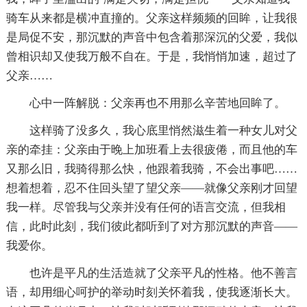
骑车从来都是横冲直撞的。父亲这样频频的回眸，让我很
是局促不安，那沉默的声音中包含着那深沉的父爱，我似
曾相识却又使我万般不自在。于是，我悄悄加速，超过了
父亲……
心中一阵解脱：父亲再也不用那么辛苦地回眸了。
这样骑了没多久，我心底里悄然滋生着一种女儿对父
亲的牵挂：父亲由于晚上加班看上去很疲倦，而且他的车
又那么旧，我骑得那么快，他跟着我骑，不会出事吧……
想着想着，忍不住回头望了望父亲——就像父亲刚才回望
我一样。尽管我与父亲并没有任何的语言交流，但我相
信，此时此刻，我们彼此都听到了对方那沉默的声音——
我爱你。
也许是平凡的生活造就了父亲平凡的性格。他不善言
语，却用细心呵护的举动时刻关怀着我，使我逐渐长大。