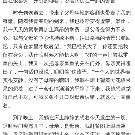
围在饭桌旁，开心的聊着，说着永远在一起的誓言。
时光匆匆逝去，带走了父母年轻的容颜也带走了我的
稚嫩。随着我青春期的到来，我也逐渐变得虚荣、攀比，
我一天天的索取再加上高昂的学费，是父母变得力不从
心。我与父母的争吵也持续不断，往日幸福的情景只能回
忆，只有在梦里才敢奢望。“我已经长大了，你还要把我
留在身边，我什么时候才能长大啊！”砰的一声门被我重
重的关上，我又一次把母亲重重的关在门外。母亲变得哑
巴了，一句话也没说，叨叨着"这孩子。”一个人的世界确
实很安静，没有了母亲的唠叨，我躺在床上望着天花板呆
呆的想着，过了一会心情渐渐的平静了下来，我越想越觉
得自己不对。可我又张不开口对母亲认错，就这么一直僵
着。
到了晚上，我躺在床上静静的想着今天发生的一切。
这时候门突然开了，母亲，是母亲。我赶紧闭上眼睛装
睡，母亲蹑手蹑脚的朝我走来，坐在了床边，掖了掖我的