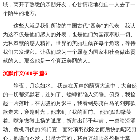
域，离开了熟悉的亲朋好友，心甘情愿地独自一人去了一
个陌生的地方。
这些人就是我们所说的中国古代“四美”的代表。我认
为这不仅是他们感人的外表，也是他们为国家奉献一切、
无私奉献的感人精神。世界的美丽埋藏在每个角落，等待
我们去发现它。让我们成为一个愿意为国家和社会做出贡
献的人。那么他是一个真正美丽的人。
沉默作文600字 篇6
静夜，月凉如水。 我走在无声的荫荫大道中，大自然
的一切都沉默着，连知了、蟋蟀都陷入沉睡。俯身，我捡
起一片落叶，在斑驳的月影中，我看到身骑白马的刘邦款
款走来，穿越时光，他来到了我的面前。 他沉默却微笑
着。嘴角微微上扬的弧度，折射出那千年前，一桌暗流涌
动、危机四伏的.鸿门宴，面对项羽欲除之而后快的昭昭野
心，他隐而不发，只是无言的，将百万雄师盈盈握于掌