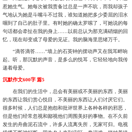
惹她生气。她每次被我责备过总是一声不吭，而我却孩子
气地认为她是斗嘴斗不过我，谁知道她把多少委屈的泪水
咽到了自己的肚子里。有时她的确太罗嗦了，可她说的每
句话都会牵扯在我的身上……以前总认为那充满硝烟的回
忆，现在却变成了母爱的见证。我的脑海里思绪万千。
“滴答滴答……”墙上的石英钟的摆动声又在我耳畔响
起。听，那沉默的声音，是多么的悦耳，它轻轻地向我传
递着母爱。
沉默作文600字 篇5
在我们的生活中，总会有美丽或不美丽的东西，美丽
的东西让我们赏心悦目，不美丽的东西让人们讨厌它们。
很多时候，人们总是抱怨和批评世界上各种各样的邪恶，
但是他们经常忽视和鄙视他们周围美好的事物。在不久前
发生的舟曲泥石流中，许多人流离失所，无家可归。电视