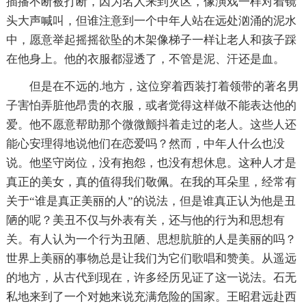
插播不断被打断，因为名人来到灾区，像演戏一样对着镜
头大声喊叫，但谁注意到一个中年人站在远处汹涌的泥水
中，愿意举起摇摇欲坠的木架像梯子一样让老人和孩子踩
在他身上。他的衣服都湿透了，不管是泥、汗还是血。
但是在不远的.地方，这位穿着西装打着领带的著名男
子害怕弄脏他昂贵的衣服，或者觉得这样做不能表达他的
爱。他不愿意帮助那个微微颤抖着走过的老人。这些人还
能心安理得地说他们在恋爱吗？然而，中年人什么也没
说。他坚守岗位，没有抱怨，也没有想休息。这种人才是
真正的美女，真的值得我们敬佩。在我的耳朵里，经常有
关于“谁是真正美丽的人”的说法，但是谁真正认为他是丑
陋的呢？美丑不仅与外表有关，还与他的行为和思想有
关。有人认为一个行为丑陋、思想肮脏的人是美丽的吗？
世界上美丽的事物总是让我们为它们歌唱和赞美。从遥远
的地方，从古代到现在，许多经历见证了这一说法。石无
私地来到了一个对她来说充满危险的国家。王昭君远赴西