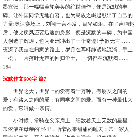
墨宣张，那一幅幅美轮美奂的绝世佳作，便是沉默的丰
碑。让外国同学无地自容，也为民族之崛起献出了自己的
力量;奥运赛场上，刘翔一言不发，目光如炬。在哨声响起
后，他比疾风还要迅速的身影，便是沉默的丰碑，为中国
人创造了辉煌，也为亚洲冲出了一个奇迹! 予欲无言……
夜深了我走在归家的路上，岁月在耳畔静谧地流淌，手上
一松，一片落叶无声的回归尘土。 一切都在沉默着……
164
沉默作文600字 篇7
世界之大，世界上的爱有着千万种。有朋友之间的
爱；有路人之间的爱；有同学之间的爱。而有一种最伟大
的爱，它叫做---亲情。
小时候，常骑在父亲肩上，细数着天上无数的星星；
常依偎在母亲的`怀里，听着故事甜甜的睡去；常一家人