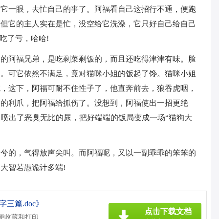
看它一眼，去忙自己的事了。阿福看自己这招行不通，便跑
，但它的主人实在是忙，没空给它洗澡，它只好自己给自己
吃了亏，哈哈!
敬的阿福兄弟，是吃剩菜剩饭的，而且还吃得津津有味。脸
了。可它依然不满足，竟对猫咪小姐的饭起了馋。猫咪小姐
吃，这下，阿福可耐不住性子了，他直奔前去，狼吞虎咽，
己的利爪，把阿福给抓伤了。没想到，阿福使出一招更绝
”，喷出了恶臭无比的尿，把好端端的饭局变成一场“猫狗大
兮兮的，气得放声尖叫。而阿福呢，又以一副乖乖的笨笨的
大智若愚诡计多端!
三篇.doc》
点击下载文档
方便收藏和打印