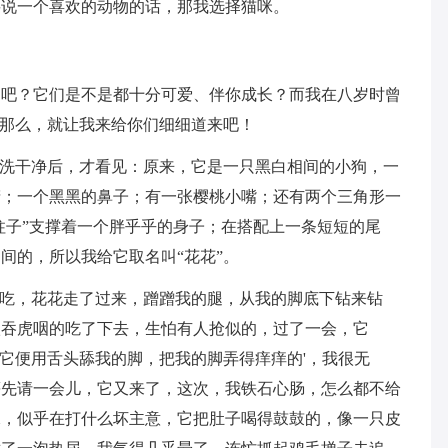
要说一个喜欢的动物的话，那我选择猫咪。
物吧？它们是不是都十分可爱、伴你成长？而我在八岁时曾
，那么，就让我来给你们细细道来吧！
，洗干净后，才看见：原来，它是一只黑白相间的小狗，一
睛；一个黑黑的鼻子；有一张樱桃小嘴；还有两个三角形一
“柱子”支撑着一个胖乎乎的身子；在搭配上一条短短的尾
间的，所以我给它取名叫“花花”。
肉吃，花花走了过来，蹭蹭我的腿，从我的脚底下钻来钻
狼吞虎咽的吃了下去，生怕有人抢似的，过了一会，它
，它便用舌头舔我的脚，把我的脚弄得痒痒的'，我很无
等先请一会儿，它又来了，这次，我铁石心肠，怎么都不给
水，似乎在打什么坏主意，它把肚子喝得鼓鼓的，像一只皮