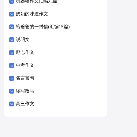
8篇）
机器猫作文汇编九篇
奶奶的味道作文
给爸爸的一封信(汇编15篇)
说明文
励志作文
中考作文
名言警句
续写改写
高三作文