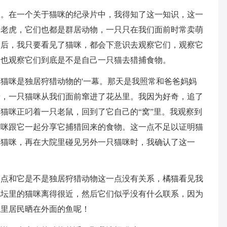
了。在一个关于猫咪的纪录片中，我得知了这一知识，这一
和老虎，它们也都是群居动物，一只只在我们面前时常卖萌
之后，我只要看见了猫咪，都会下意识去观察它们，观察它
，也观察它们到底是不是自己一只猫去猎捕食物。
猫咪是独居狩猎动物的'一幕。那天是我照常和爸爸妈妈
着，一只猫咪从我们面前窜进了花丛里。我因为好奇，追了
猫咪正叼着一只老鼠，回到了它自己的“窝”里。我观察到
猫咪跟它一起分享它捕猎回来的食物。这一点不足以证明猫
的猫咪，再在大院里碰见另外一只猫咪时，我确认了这一
一点和它是不是独居狩猎动物这一点没有关系，橘猫看见我
花坛里的猫咪离得很近，然后它们似乎没有什么联系，因为
院里居民晒在外面的鱼呢！