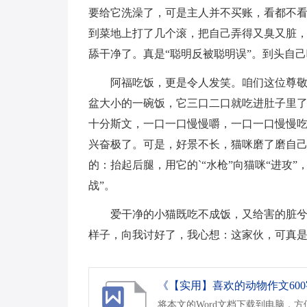
要给它洗澡了，可是主人并不买账，看都不
到菜地上打了几个滚，把自己弄得又臭又脏
舔干净了。真是“聪明反被聪明误”。到头自己
阿福吃饭，更是令人发笑。咱们这位尊
盆大小的一碗饭，它三口二口就吃进肚子里
十分斯文，一口一口慢慢嚼，一口一口慢慢
兴奋极了。可是，好景不长，猫咪磨了磨自
的：抬起后腿，用它的`“水枪”向猫咪“进攻
战”。
爱干净的小猫既吃不成饭，又给害的脏
样子，向我讨好了，我心想：这家伙，可真是
《【实用】喜欢的动物作文600字
将本文的Word文档下载到电脑，