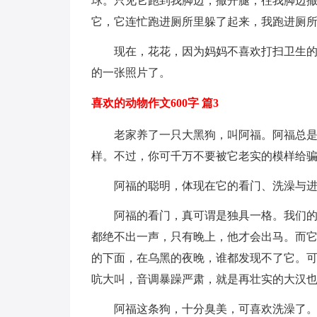
球。只见它跑到我脚边，撒开腿，往我脚边
它，它连忙跑进厕所里躲了起来，我跑进厕所
现在，花花，因为妈妈不喜欢打扫卫生
的一张照片了。
喜欢的动物作文600字 篇3
老家养了一只大黑狗，叫阿福。阿福总
样。不过，你可千万不要被它老实的模样给骗
阿福的聪明，体现在它的看门、洗澡与
阿福的看门，真可谓是独具一格。我们
都绝不出一声，只有晚上，他才会出马。而
的下面，在乌黑的夜晚，谁都发现不了它。
吭大叫，音调暴躁严肃，就是再壮实的大汉
阿福这条狗，十分臭美，可喜欢洗澡了