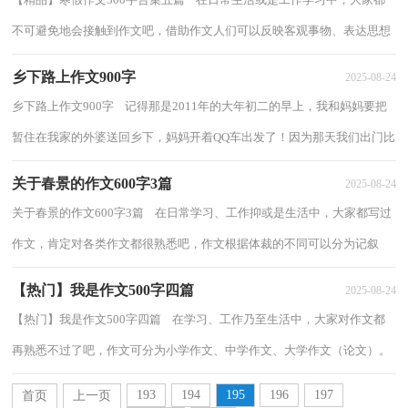
不可避免地会接触到作文吧，借助作文人们可以反映客观事物、表达思想
感情、传递知识信息。你所见过的作文...
乡下路上作文900字
2025-08-24
乡下路上作文900字 记得那是2011年的大年初二的早上，我和妈妈要把
暂住在我家的外婆送回乡下，妈妈开着QQ车出发了！因为那天我们出门比
较早，也或许是大年初二的缘故吧，街上还是...
关于春景的作文600字3篇
2025-08-24
关于春景的作文600字3篇 在日常学习、工作抑或是生活中，大家都写过
作文，肯定对各类作文都很熟悉吧，作文根据体裁的不同可以分为记叙
文、说明文、应用文、议论文。你知道作文...
【热门】我是作文500字四篇
2025-08-24
【热门】我是作文500字四篇 在学习、工作乃至生活中，大家对作文都
再熟悉不过了吧，作文可分为小学作文、中学作文、大学作文（论文）。
如何写一篇有思想、有文采的作文呢？以下是...
193
194
195
196
197
首页
上一页