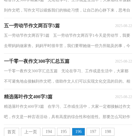
到作文吧，写作文可以锻炼我们的独处习惯，让自己的心静下来，思考自
己未来的方向。一篇什么样的作文才能称之...
五一劳动节作文两百字5篇
2025-08-22
五一劳动节作文两百字5篇 五一劳动节作文两百字1今天是劳动节，我要
去帮妈妈做家务。妈妈平时很辛苦，我们要帮她做一些力所能及的事，今
天我要大展身手啦！中午吃完饭后，厨房水池...
一千零一夜作文300字汇总五篇
2025-08-22
一千零一夜作文300字汇总五篇 无论在学习、工作或是生活中，大家都
不可避免地会接触到作文吧，借助作文人们可以实现文化交流的目的。相
信许多人会觉得作文很难写吧，下面是小...
精选落叶作文400字3篇
2025-08-22
精选落叶作文400字3篇 在学习、工作或生活中，大家一定都接触过作文
吧，作文是一种言语活动，具有高度的综合性和创造性。那要怎么写好作
文呢？下面是小编精心整理的落叶作文400...
194
195
196
197
198
首页
上一页