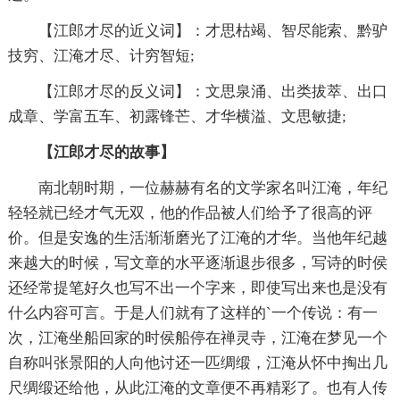
【江郎才尽的近义词】：才思枯竭、智尽能索、黔驴
技穷、江淹才尽、计穷智短;
【江郎才尽的反义词】：文思泉涌、出类拔萃、出口
成章、学富五车、初露锋芒、才华横溢、文思敏捷;
【江郎才尽的故事】
南北朝时期，一位赫赫有名的文学家名叫江淹，年纪
轻轻就已经才气无双，他的作品被人们给予了很高的评
价。但是安逸的生活渐渐磨光了江淹的才华。当他年纪越
来越大的时候，写文章的水平逐渐退步很多，写诗的时侯
还经常提笔好久也写不出一个字来，即使写出来也是没有
什么内容可言。于是人们就有了这样的`一个传说：有一
次，江淹坐船回家的时侯船停在禅灵寺，江淹在梦见一个
自称叫张景阳的人向他讨还一匹绸缎，江淹从怀中掏出几
尺绸缎还给他，从此江淹的文章便不再精彩了。也有人传