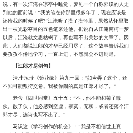
说，有一次江淹在凉亭中睡觉，梦见一个自称郭璞的人走
到他的面前说：“我的笔在你那里很多年了，现在应该是
还给我的时候了吧?”江淹听了摸了摸怀里，果然从怀里取
出一枝光彩夺目的五色笔来还他。据说自从江淹南柯一梦
以后，江淹就文思枯竭了，再也写不出美妙的文章了。因
此，人们都说江郎的才华已经用尽了。这个故事告诉我们
要孜孜不倦地学习，一直上进，不然就会不进则退。
【江郎才尽例句】
清.李汝珍《镜花缘》第九一回：“如今弄了这个，还
不知可能敷衍交卷。我被你闹的真是江郎才尽了。”
老舍《四世同堂》五十五：“不，他不能和菊子散
伙。散了伙，他必感到空虚，寂寞，无聊，或者还落个江
郎才尽，连诗也写不出了。”
马识途《学习创作的机会》：“我是不相信世上真