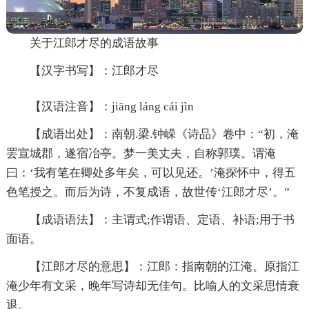
关于江郎才尽的成语故事
【汉字书写】：江郎才尽
【汉语注音】：jiāng láng cái jìn
【成语出处】：南朝.梁.钟嵘《诗品》卷中：“初，淹
罢宣城郡，遂宿冶亭。梦一美丈夫，自称郭璞。谓淹
曰：‘我有笔在卿处多年矣，可以见还。’淹探怀中，得五
色笔授之。而后为诗，不复成语，故世传‘江郎才尽’。”
【成语语法】：主谓式;作谓语、定语、补语;用于书
面语。
【江郎才尽的意思】：江郎：指南朝的江淹。原指江
淹少年有文采，晚年写诗却无佳句。比喻人的文采思情衰
退。