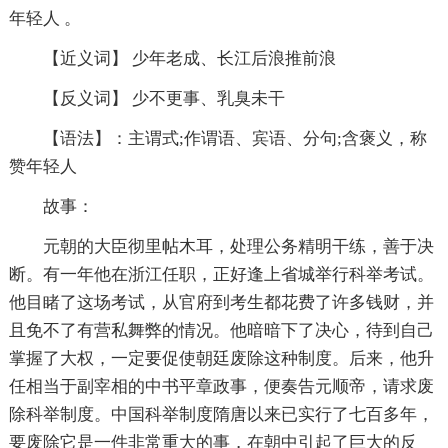
年轻人 。
【近义词】 少年老成、长江后浪推前浪
【反义词】 少不更事、乳臭未干
【语法】：主谓式;作谓语、宾语、分句;含褒义，称
赞年轻人
故事：
元朝的大臣彻里帖木耳，处理公务精明干练，善于决
断。有一年他在浙江任职，正好逢上省城举行科举考试。
他目睹了这场考试，从官府到考生都花费了许多钱财，并
且免不了有营私舞弊的情况。他暗暗下了决心，待到自己
掌握了大权，一定要促使朝廷废除这种制度。后来，他升
任相当于副宰相的中书平章政事，便奏告元顺帝，请求废
除科举制度。中国科举制度隋唐以来已实行了七百多年，
要废除它是一件非常重大的事，在朝中引起了巨大的反