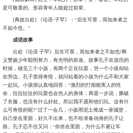
是可敬畏的。形容青年人能超过前辈。
[典故出处] 《论语·子罕》：“后生可畏，焉知来者之
不如今也。”
成语故事
出处《论语 子罕》后生可畏，焉知来者之不如也!释
义赞扬少年聪明努力，有光明的前途。故事孔子在游历的
时候，碰见三个小孩，有两个正在玩耍，另一个小孩却站
在旁边。孔子觉得奇怪，就问站着的小孩为什么不和大家
一起玩。小孩很认真地回答：“激烈的打闹能害人的性
命，拉拉扯扯的玩耍也会伤人的身体；再退一步说，撕破
了衣服，也没有什么好处。所以我不愿和他们玩。这有什
么可奇怪的呢?”过了一会几，小孩用泥土堆成一座城堡，
自己坐在里面，好久不出来，也不给准备动身的孔子让
路。孔子忍不住又问：‘你坐在里面，为什么不避让车