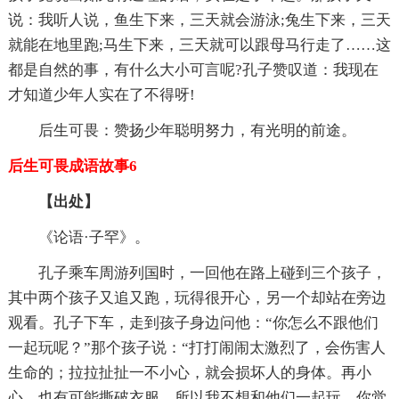
说：我听人说，鱼生下来，三天就会游泳;兔生下来，三天
就能在地里跑;马生下来，三天就可以跟母马行走了……这
都是自然的事，有什么大小可言呢?孔子赞叹道：我现在
才知道少年人实在了不得呀!
后生可畏：赞扬少年聪明努力，有光明的前途。
后生可畏成语故事6
【出处】
《论语·子罕》。
孔子乘车周游列国时，一回他在路上碰到三个孩子，
其中两个孩子又追又跑，玩得很开心，另一个却站在旁边
观看。孔子下车，走到孩子身边问他：“你怎么不跟他们
一起玩呢？”那个孩子说：“打打闹闹太激烈了，会伤害人
生命的；拉拉扯扯一不小心，就会损坏人的身体。再小
心，也有可能撕破衣服，所以我不想和他们一起玩。你觉