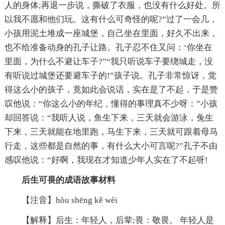
人的身体;再退一步说，撕破了衣服，也没有什么好处。所
以我不愿和他们玩。这有什么可奇怪的呢?”过了一会几，
小孩用泥土堆成一座城堡，自己坐在里面，好久不出来，
也不给准备动身的孔子让路。孔子忍不住又问：‘你坐在
里面，为什么不避让车子?”“我只听说车子要绕城走，没
有听说过城堡还要避车子的!”孩子说。孔子非常惊讶，觉
得这么小的孩子，竟如此会说话，实在是了不起，于是赞
叹他说：“你这么小的年纪，懂得的事理真不少呀：”小孩
却回答说：“我听人说，鱼生下来，三天就会游泳，兔生
下来，三天就能在地里跑，马生下来，三天就可跟着母马
行走，这些都是自然的事，有什么大小可言呢?”孔子不由
感叹他说：“好啊，我现在才知道少年人实在了不起呀!
后生可畏的成语故事材料
【注音】hòu shēng kě wèi
【解释】后生：年轻人，后辈;畏：敬畏。 年轻人是