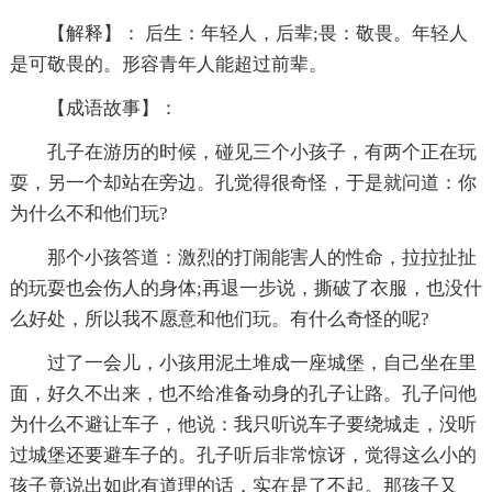
【解释】： 后生：年轻人，后辈;畏：敬畏。年轻人
是可敬畏的。形容青年人能超过前辈。
【成语故事】：
孔子在游历的时候，碰见三个小孩子，有两个正在玩
耍，另一个却站在旁边。孔觉得很奇怪，于是就问道：你
为什么不和他们玩?
那个小孩答道：激烈的打闹能害人的性命，拉拉扯扯
的玩耍也会伤人的身体;再退一步说，撕破了衣服，也没什
么好处，所以我不愿意和他们玩。有什么奇怪的呢?
过了一会儿，小孩用泥土堆成一座城堡，自己坐在里
面，好久不出来，也不给准备动身的孔子让路。孔子问他
为什么不避让车子，他说：我只听说车子要绕城走，没听
过城堡还要避车子的。孔子听后非常惊讶，觉得这么小的
孩子竟说出如此有道理的话，实在是了不起。那孩子又