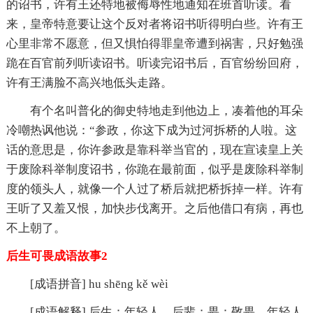
的诏书，许有王还特地被侮辱性地通知在班首听读。看
来，皇帝特意要让这个反对者将诏书听得明白些。许有王
心里非常不愿意，但又惧怕得罪皇帝遭到祸害，只好勉强
跪在百官前列听读诏书。听读完诏书后，百官纷纷回府，
许有王满脸不高兴地低头走路。
有个名叫普化的御史特地走到他边上，凑着他的耳朵
冷嘲热讽他说：“参政，你这下成为过河拆桥的人啦。这
话的意思是，你许参政是靠科举当官的，现在宣读皇上关
于废除科举制度诏书，你跪在最前面，似乎是废除科举制
度的领头人，就像一个人过了桥后就把桥拆掉一样。许有
王听了又羞又恨，加快步伐离开。之后他借口有病，再也
不上朝了。
后生可畏成语故事2
[成语拼音] hu shēng kě wèi
[成语解释] 后生：年轻人，后辈；畏：敬畏。年轻人