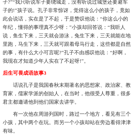
子?”“我只听说车子要绕城走，没有听说过城堡还要避车
子的!”孩子说。孔子非常惊讶，觉得这么小的孩子，竟如
此会说话，实在是了不起，于是赞叹他说：“你这么小的
年纪，懂得的事理真不少呀：”小孩却回答说：“我听人
说，鱼生下来，三天就会游泳，兔生下来，三天就能在地
里跑，马生下来，三天就可跟着母马行走，这些都是自然
的事，有什么大小可言呢?”孔子不由感叹他说：“好啊，
我现在才知道少年人实在了不起呀!”。
后生可畏成语故事3
话说孔子是我国春秋末期著名的思想家、政治家、教
育家，儒家学派的创始人，在当时，他很受人尊重，很多
君主都邀请他到他们国家去讲学。
有一次他在周游列国时，路过一个地方，看见有三个
小孩，其中两个在玩。而另一个小孩却站在旁边看得津津
有味。