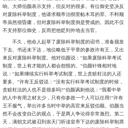
响。大师伯颜表示支持，但反对的很多。有位御史坚决反
对废除科举制度，他请求顺帝治彻里帖木耳的罪。不料顺
帝虽然很昏庸，但对废除科举制度倒是赞成的。因此不仅
不支持那位御史，反而把他贬到外地去当官。
不久，他命人起草了废除科举制度的诏书，准备颁发
下去。书还未下达，地位略低于平章的参政许有王，又出
来反对废除科举制度。他对伯颜说：“如果废除科举考试
制度，世上有才能的人都会怨恨的。”伯颜针锋相对地
说：“如果继续实行科举考试制度，世上贪赃枉法的人还
要多。”许有王反驳说：“没有实行科举考试制度的时候，
贪赃枉法的人也不是很多吗?”伯颜讽刺他说：“我看中举
的人中有用之材太少，只有你参政一个人可以任用!”许有
王不服气，举出许多当时中举的高官来反驳伯额。伯颜当
然不会改变自己的观点，于是两人争论得非常激烈。第二
天，满朝文武被召到祟天门听读皇帝下达的废除科举制席