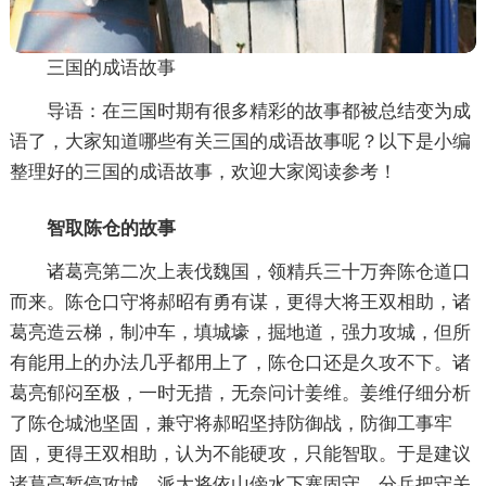
三国的成语故事
导语：在三国时期有很多精彩的故事都被总结变为成
语了，大家知道哪些有关三国的成语故事呢？以下是小编
整理好的三国的成语故事，欢迎大家阅读参考！
智取陈仓的故事
诸葛亮第二次上表伐魏国，领精兵三十万奔陈仓道口
而来。陈仓口守将郝昭有勇有谋，更得大将王双相助，诸
葛亮造云梯，制冲车，填城壕，掘地道，强力攻城，但所
有能用上的办法几乎都用上了，陈仓口还是久攻不下。诸
葛亮郁闷至极，一时无措，无奈问计姜维。姜维仔细分析
了陈仓城池坚固，兼守将郝昭坚持防御战，防御工事牢
固，更得王双相助，认为不能硬攻，只能智取。于是建议
诸葛亮暂停攻城，派大将依山傍水下寨固守，分兵把守关