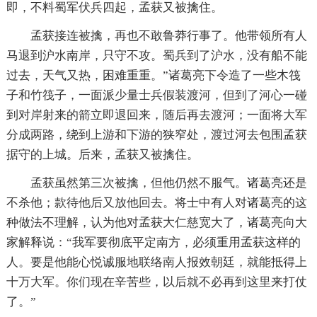
即，不料蜀军伏兵四起，孟获又被擒住。
孟获接连被擒，再也不敢鲁莽行事了。他带领所有人
马退到沪水南岸，只守不攻。蜀兵到了沪水，没有船不能
过去，天气又热，困难重重。”诸葛亮下令造了一些木筏
子和竹筏子，一面派少量士兵假装渡河，但到了河心一碰
到对岸射来的箭立即退回来，随后再去渡河；一面将大军
分成两路，绕到上游和下游的狭窄处，渡过河去包围孟获
据守的上城。后来，孟获又被擒住。
孟获虽然第三次被擒，但他仍然不服气。诸葛亮还是
不杀他；款待他后又放他回去。将士中有人对诸葛亮的这
种做法不理解，认为他对孟获大仁慈宽大了，诸葛亮向大
家解释说：“我军要彻底平定南方，必须重用孟获这样的
人。要是他能心悦诚服地联络南人报效朝廷，就能抵得上
十万大军。你们现在辛苦些，以后就不必再到这里来打仗
了。”