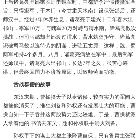
正当诸葛亮率部乘胜追击魏军时，中都护李严假传撤军圣
旨，只得退军，于木门（今甘肃天水南）设伏张郃后，还
师汉中。经过3年休养生息，诸葛亮于建兴十二年春六出
祁山，率军10万，与魏军20万对峙与渭水南。诸葛亮数次
挑战，但司马懿却率部渡过渭水，背水筑垒拒守。诸葛亮
识破司马懿以逸待劳的阴谋，进驻五丈原。这样，魏、蜀
两军相持4个多月。八月，诸葛亮病故在军中，最后蜀军
还师汉中。诸葛亮六出祁山，长达7年之久，虽苦心筹
谋，但最终因国力不济等原因，以致师劳而功微。
舌战群儒的故事
东汉末期，曹操挟天子以令诸侯，较有实力的军阀大
都被他消灭了，惟独刘备和孙权还有发展壮大的可能，曹
操自知一下子吞并这两股势力还比较难。于是，曹操就派
人拿着他的.书信去东吴，想和孙权联手消灭刘备。
孙权手下的谋士大都主张降曹自保，只有鲁肃主张联