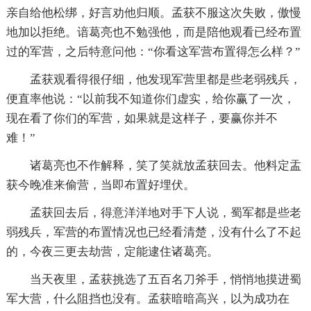
亲自给他松绑，好言劝他归顺。孟获不服这次失败，傲慢
地加以拒绝。谙葛亮也不勉强他，而是陪他观看已经布置
过的军营，之后特意问他：“你看这军营布置得怎么样？”
孟获观看得很仔细，他发现军营里都是些老弱残兵，
便直率他说：“以前我不知道你们虚实，给你赢了一次，
现在看了你们的军营，如果就是这样子，要赢你并不
难！”
诸葛亮也不作解释，笑了笑就放孟获回去。他料定盂
获今晚准来偷营，当即布置好埋伏。
孟获回去后，得意洋洋地对手下人说，蜀军都是些老
弱残兵，军营的布置情况也已经看清楚，没有什么了不起
的，今夜三更去劫营，定能逮住诸葛亮。
当天夜里，孟获挑选了五百名刀斧手，悄悄地摸进蜀
军大营，什么阻挡也没有。孟获暗暗高兴，以为成功在