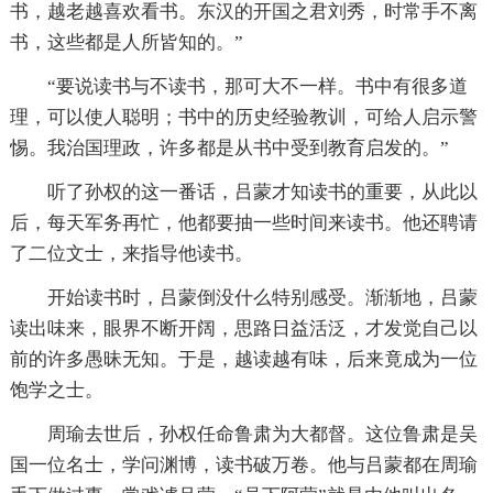
书，越老越喜欢看书。东汉的开国之君刘秀，时常手不离
书，这些都是人所皆知的。”
“要说读书与不读书，那可大不一样。书中有很多道
理，可以使人聪明；书中的历史经验教训，可给人启示警
惕。我治国理政，许多都是从书中受到教育启发的。”
听了孙权的这一番话，吕蒙才知读书的重要，从此以
后，每天军务再忙，他都要抽一些时间来读书。他还聘请
了二位文士，来指导他读书。
开始读书时，吕蒙倒没什么特别感受。渐渐地，吕蒙
读出味来，眼界不断开阔，思路日益活泛，才发觉自己以
前的许多愚昧无知。于是，越读越有味，后来竟成为一位
饱学之士。
周瑜去世后，孙权任命鲁肃为大都督。这位鲁肃是吴
国一位名士，学问渊博，读书破万卷。他与吕蒙都在周瑜