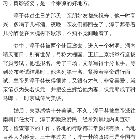
习，树影婆娑，是一个乘凉的好地方。
淳于棼过生日的那天，亲朋好友都来祝寿，他一时高
兴，多喝了几杯酒。夜晚，亲友们都回去了，淳于棼带着
几分醉意在大槐树下歇凉，不知不觉间睡着了。
梦中，淳于棼被两个使臣邀去，进入一个树洞。洞内
晴天丽日，别有世界，号称大槐国。正赶上京城举行选拔
官员考试，他也报名。考了三场，文章写得十分顺手。等
到公布考试结果时，他名列第一名。紧接着皇帝进行面
试。皇帝见淳于棼长得很帅，又很有才气，非常喜爱，就
亲笔点为头名状元，并把公主嫁给他为妻。状元郎成了驸
马郎，一时京城传为美谈。
婚后，夫妻感情十分美满。不久，淳于棼被皇帝派往
南柯郡任太守。淳于棼勤政爱民，经常到属地内调查研
究，检查部下的工作，各地的行政都非常廉洁有效，当地
百姓大为称赞。三十年过去了，淳于棼的政绩已是全国有