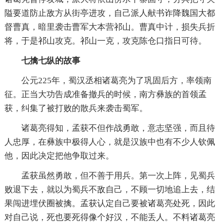
隘要道防止敌方从街亭进攻，自己派人献书诈降魏国大都
督曹真，暗里袭击曹军大本营祁山。曹真中计，损失兵折
将，于是祁山攻克。祁山一克，攻克陈仓口指日可待。
七擒七纵的故事
公元225年，蜀汉丞相诸葛亮为了巩固后方，率领南
征。正当大功告成准备撤兵的时候，南方彝族的首领孟
获，纠集了被打败的散兵来袭击蜀军。
诸葛亮得知，孟获不但作战勇敢，意志坚强，而且待
人忠厚，在彝族中极得人心，就是汉族中也有不少人钦佩
他，因此决定把他争取过来。
孟获虽然勇敢，但不善于用兵。第一次上阵，见蜀兵
败退下去，就以为蜀兵不敌自己，不顾一切地追上去，结
果闯进埋伏圈被擒。孟获认定自己要被诸葛亮处死，因此
对自己说，死也要死得像个好汉，不能丢人。不料诸葛亮