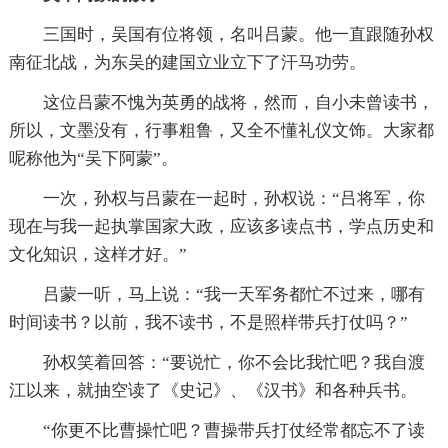
三国时，吴国有位将领，名叫吕蒙。他一直跟随孙权
南征北战，为东吴的建国立业立下了汗马功劳。
这位吕蒙不愧为英勇的战将，然而，自小未曾读书，
所以，文墨没有，行事粗鲁，又全不懂礼仪文饰。大家都
呢称他为“吴下阿蒙”。
一次，孙权与吕蒙在一起时，孙权说：“吕将军，你
现在与我一起执掌国家大政，应该多读点书，学点历史和
文化知识，这样才好。”
吕蒙一听，马上说：“我一天军务都忙不过来，哪有
时间读书？以前，我不读书，不是照样带兵打仗吗？”
孙权笑着回答：“要说忙，你不会比我忙吧？我自渡
江以来，就抽空读了《史记》、《汉书》和各种兵书。
“你更不比曹操忙吧？曹操带兵打仗经常都忘不了读