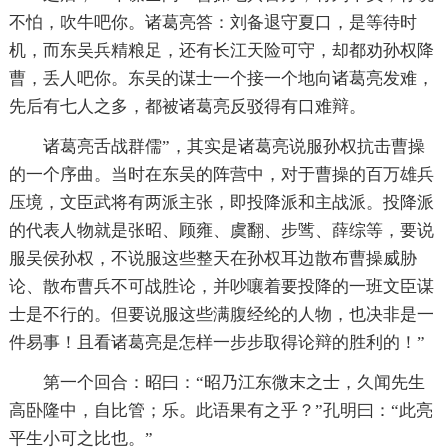
不怕，吹牛吧你。诸葛亮答：刘备退守夏口，是等待时
机，而东吴兵精粮足，还有长江天险可守，却都劝孙权降
曹，丢人吧你。东吴的谋士一个接一个地向诸葛亮发难，
先后有七人之多，都被诸葛亮反驳得有口难辩。
诸葛亮舌战群儒”，其实是诸葛亮说服孙权抗击曹操
的一个序曲。当时在东吴的阵营中，对于曹操的百万雄兵
压境，文臣武将有两派主张，即投降派和主战派。投降派
的代表人物就是张昭、顾雍、虞翻、步骘、薛综等，要说
服吴侯孙权，不说服这些整天在孙权耳边散布曹操威胁
论、散布曹兵不可战胜论，并吵嚷着要投降的一班文臣谋
士是不行的。但要说服这些满腹经纶的人物，也决非是一
件易事！且看诸葛亮是怎样一步步取得论辩的胜利的！”
第一个回合：昭曰：“昭乃江东微末之士，久闻先生
高卧隆中，自比管；乐。此语果有之乎？”孔明曰：“此亮
平生小可之比也。”