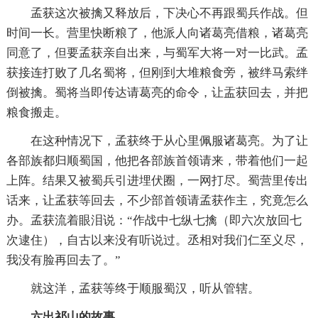
孟获这次被擒又释放后，下决心不再跟蜀兵作战。但
时间一长。营里快断粮了，他派人向诸葛亮借粮，诸葛亮
同意了，但要孟获亲自出来，与蜀军大将一对一比武。孟
获接连打败了几名蜀将，但刚到大堆粮食旁，被绊马索绊
倒被擒。蜀将当即传达请葛亮的命令，让盂获回去，并把
粮食搬走。
在这种情况下，孟获终于从心里佩服诸葛亮。为了让
各部族都归顺蜀国，他把各部族首领请来，带着他们一起
上阵。结果又被蜀兵引进埋伏圈，一网打尽。蜀营里传出
话来，让孟获等回去，不少部首领请孟获作主，究竟怎么
办。孟获流着眼泪说：“作战中七纵七擒（即六次放回七
次逮住），自古以来没有听说过。丞相对我们仁至义尽，
我没有脸再回去了。”
就这洋，孟获等终于顺服蜀汉，听从管辖。
六出祁山的故事