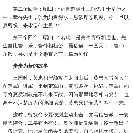
第二个回合：昭曰：“近闻刘豫州三顾先生于草庐之
中，幸得先生，以为如鱼得水，思欲席卷荆襄。今一旦以
属曹操，未审是何主见？”
第三个回合：昭曰：“若此，是先生言行相违也。先
生自比管、乐，管仲相桓公，霸诸侯，一国天下；管仲、
乐毅，果如是乎？愚直之言，幸勿见怪！”
步步为营的故事
三国时，黄忠和严颜攻占太阳山后，黄忠又带领人马
向定军山进军。来到定军山，黄忠多次去挑战，定军山的
守将夏侯渊就是不出来应战。因为那里地形相当复杂，也
离开不清楚敌人的详细情况，黄忠只好安营扎寨住下来。
这时，曹操命令夏侯渊主动出击，并写信告诫，一要
刚柔结合，二要有勇有谋。夏侯渊反复琢磨，终于想出了
一条计策。他让夏侯尚去引诱黄忠，自己乘机大伏击。结