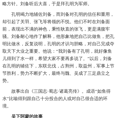
略方针。刘备听后大喜，于是拜孔明为军师。
孔明竭力地辅佐刘备，而刘备对孔明的信任和重用，
却引起了关羽、张飞等将领的不悦。他们不时在刘备面
前，表现出不满的神色，秉性耿直的张飞，更是满腹牢
骚。刘备耐心地作了解释，他形象地把自己比做鱼，把孔
明比做水，反复说明，孔明的才识与胆略，对自己完成夺
取天下大业之重要。他说：“我刘备有了孔明，就好像鱼
儿得到了水一样，希望大家不要再多说了。”以后，刘备
在孔明的辅佐下，东联北伐，占荆州，取益州，军事上节
节胜利，势力不断扩大，最终与魏、吴成了三足鼎立之
势。
故事出自《三国志·蜀志·诸葛亮传》。成语“如鱼得
水”比喻得到跟自己十分投合的人或对自己很合适的环
境。
吴下阿蒙的故事