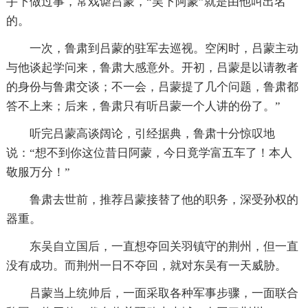
手下做过事，常戏谑吕蒙，“吴下阿蒙”就是由他叫出名
的。
一次，鲁肃到吕蒙的驻军去巡视。空闲时，吕蒙主动
与他谈起学问来，鲁肃大感意外。开初，吕蒙是以请教者
的身份与鲁肃交谈；不一会，吕蒙提了几个问题，鲁肃都
答不上来；后来，鲁肃只有听吕蒙一个人讲的份了。”
听完吕蒙高谈阔论，引经据典，鲁肃十分惊叹地
说：“想不到你这位昔日阿蒙，今日竟学富五车了！本人
敬服万分！”
鲁肃去世前，推荐吕蒙接替了他的职务，深受孙权的
器重。
东吴自立国后，一直想夺回关羽镇守的荆州，但一直
没有成功。而荆州一日不夺回，就对东吴有一天威胁。
吕蒙当上统帅后，一面采取各种军事步骤，一面联合