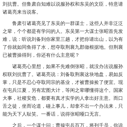
刘抗曹。但鲁肃自知难以说服孙权和东吴的文臣，特意请
诸葛亮来当说客。
鲁肃引诸葛亮见了东吴的一群谋士，这些人并非泛泛
之辈，个个都是有学问的人。东吴第一大谋士张昭首先发
难，说：听说刘备到你家里三趟，才把你请出山，以为有
了你就如同鱼得了水，想夺取荆襄九郡做根据地。但荆襄
已被曹操得到，你还有什么主意呢？
诸葛亮心里想，如果不先难倒张昭，就没办法说服孙
权联刘抗曹了。诸葛亮说：刘备取荆襄这块地盘，易如反
掌，只是不忍心夺取同宗的基业，才被曹操捡了便宜。现
在屯兵江夏，另有宏图大计，等闲之辈哪懂得这个。国家
大事，社稷安危，都要有真才实学的人拿出好主意。而口
舌之徒，坐而论道，碰上事儿，却拿不出一个办法来，只
能为天下人耻笑。一番话，说得张昭哑口无言。
之后，一个谋士问：曹操屯兵百万，将列千员，你说