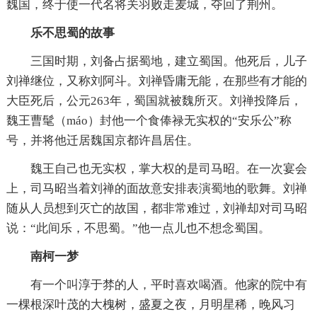
魏国，终于使一代名将关羽败走麦城，夺回了荆州。
乐不思蜀的故事
三国时期，刘备占据蜀地，建立蜀国。他死后，儿子
刘禅继位，又称刘阿斗。刘禅昏庸无能，在那些有才能的
大臣死后，公元263年，蜀国就被魏所灭。刘禅投降后，
魏王曹髦（máo）封他一个食俸禄无实权的“安乐公”称
号，并将他迁居魏国京都许昌居住。
魏王自己也无实权，掌大权的是司马昭。在一次宴会
上，司马昭当着刘禅的面故意安排表演蜀地的歌舞。刘禅
随从人员想到灭亡的故国，都非常难过，刘禅却对司马昭
说：“此间乐，不思蜀。”他一点儿也不想念蜀国。
南柯一梦
有一个叫淳于棼的人，平时喜欢喝酒。他家的院中有
一棵根深叶茂的大槐树，盛夏之夜，月明星稀，晚风习