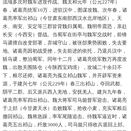
流域多次对魏军进攻作战。魏太和元年（公元227年）
春，诸葛亮统军10万，进驻汉中，图谋攻魏。次年春，诸
葛亮率军出祁山（今甘肃东南部西汉水北岸地区）。天
水、南安、安定等三郡皆背魏归属蜀。魏明帝震恐，亲赴
长安（今西安）督战。当蜀军在街亭与魏军交战时，前锋
马谡擅自改变部署，弃城守山，被张郃乘势困败，失去要
地。诸葛亮因初战受挫，失去前进的依托，乃退兵汉中，
斩马谡，整治蜀军。同年十二月，诸葛亮统军数万再度攻
魏，出散关围陈仓（今陕西宝鸡境），攻城二十余日不
下，粮尽还师。诸葛亮为孤立祁山魏军，并开辟军资来
源，于建兴七年（公元229年）春三出祁山，夺回武都、
阴平二郡。后又派兵西入羌地，安抚羌人。建兴九年春，
诸葛亮率军四出祁山。魏大将军司马懿督军迎击。诸葛亮
于上邽（今甘肃天水）击败魏军，抢收小麦，充实军粮后
撤回祁山。魏将急躁，率军尾随追击。待魏军逼近时，诸
葛亮五出祁山，歼敌3000人，司马懿只得收兵退回上邽。