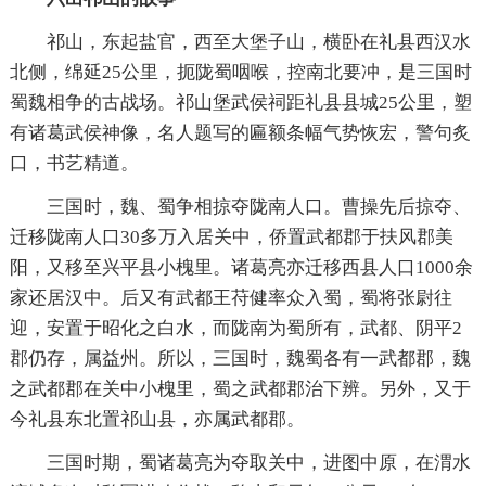
祁山，东起盐官，西至大堡子山，横卧在礼县西汉水
北侧，绵延25公里，扼陇蜀咽喉，控南北要冲，是三国时
蜀魏相争的古战场。祁山堡武侯祠距礼县县城25公里，塑
有诸葛武侯神像，名人题写的匾额条幅气势恢宏，警句炙
口，书艺精道。
三国时，魏、蜀争相掠夺陇南人口。曹操先后掠夺、
迁移陇南人口30多万入居关中，侨置武都郡于扶风郡美
阳，又移至兴平县小槐里。诸葛亮亦迁移西县人口1000余
家还居汉中。后又有武都王苻健率众入蜀，蜀将张尉往
迎，安置于昭化之白水，而陇南为蜀所有，武都、阴平2
郡仍存，属益州。所以，三国时，魏蜀各有一武都郡，魏
之武都郡在关中小槐里，蜀之武都郡治下辨。另外，又于
今礼县东北置祁山县，亦属武都郡。
三国时期，蜀诸葛亮为夺取关中，进图中原，在渭水