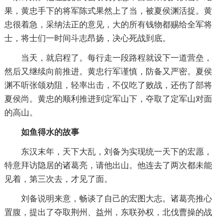
果，黄忠手下的将军陈式果然上了当，被夏侯渊活捉。黄
忠很着急，采纳法正的意见，大的所有钱物都赐给全军将
士，将士们一时间斗志昂扬，决心死战到底。
当天，就启程了。每行走一段路程就设下一道营垒，
然后又继续向前推进。黄忠行军谨慎，防备又严密。夏侯
渊不听张颌劝阻，轻率出击，不仅吃了败战，还伤了部将
夏侯尚。黄忠的顺利推进到定军山下，夺取了定军山对面
的高山。
如鱼得水的故事
东汉末年，天下大乱，刘备为实现统一天下的宏愿，
特意拜访隐居的诸葛亮，请他出山。他连去了两次都未能
见着，第三次去，才见了面。
刘备说明来意，畅谈了自己的宏图大志。诸葛亮推心
置腹，提出了夺取荆州、益州，东联孙权，北伐曹操的战