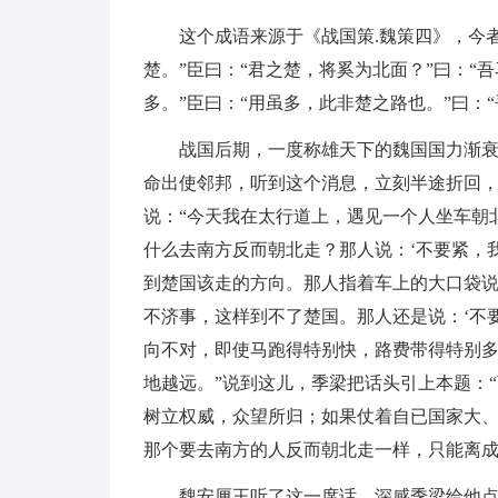
这个成语来源于《战国策.魏策四》，今
楚。”臣曰：“君之楚，将奚为北面？”曰：“吾
多。”臣曰：“用虽多，此非楚之路也。”曰：
战国后期，一度称雄天下的魏国国力渐
命出使邻邦，听到这个消息，立刻半途折回
说：“今天我在太行道上，遇见一个人坐车朝
什么去南方反而朝北走？那人说：‘不要紧，
到楚国该走的方向。那人指着车上的大口袋说
不济事，这样到不了楚国。那人还是说：‘不
向不对，即使马跑得特别快，路费带得特别
地越远。”说到这儿，季梁把话头引上本题：
树立权威，众望所归；如果仗着自已国家大
那个要去南方的人反而朝北走一样，只能离成
魏安厘王听了这一席话，深感季梁给他