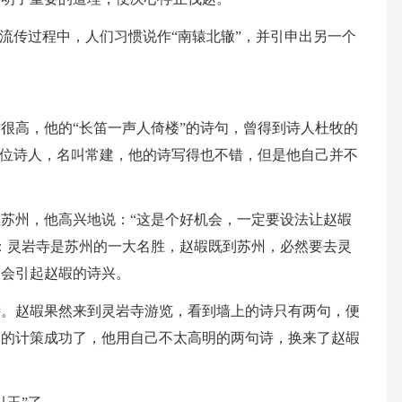
在流传过程中，人们习惯说作“南辕北辙”，并引申出另一个
才很高，他的“长笛一声人倚楼”的诗句，曾得到诗人杜牧的
一位诗人，名叫常建，他的诗写得也不错，但是他自己并不
苏州，他高兴地说：“这是个好机会，一定要设法让赵嘏
：灵岩寺是苏州的一大名胜，赵嘏既到苏州，必然要去灵
定会引起赵嘏的诗兴。
诗。赵嘏果然来到灵岩寺游览，看到墙上的诗只有两句，便
建的计策成功了，他用自己不太高明的两句诗，换来了赵嘏