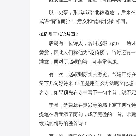
以上史事，形成成语“北辕适楚”，后来
成语“背道而驰”，意义和“南辕北辙”相同。
抛砖引玉成语故事2
唐朝有一位诗人，名叫赵嘏（gu），诗
赞赏，因此人们称他为“赵倚楼”。当时还有
满意，而对于赵嘏的诗，却非常佩服。
有一次，赵嘏到苏州去游览。常建正好在
留下几句好诗来！”但是用什么方法呢？他想
岩寺，如果预先在寺中写下一句半首，说不
于是，常建就在灵岩寺的墙上写了两句
提笔在后面添了两句，成了完整的一首。常
续成的精彩的整首诗！