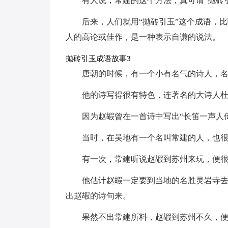
有人说，常建的这个方法，真可谓“抛砖
后来，人们就用“抛砖引玉”这个成语，
人的高论或佳作，是一种表示自谦的说法。
抛砖引玉成语故事3
唐朝的时候，有一个小有名气的诗人，
他的诗写得很有特色，连著名的大诗人
因为赵嘏曾在一首诗中写出“长笛一声人倚
当时，在吴地有一个名叫常建的人，也
有一次，常建听说赵嘏到苏州来玩，便
他估计赵嘏一定要到当地的名胜灵岩寺
出赵嘏的诗句来。
果然不出常建所料，赵嘏到苏州不久，