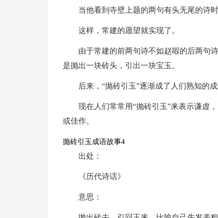
当他看到寺壁上题的两句有头无尾的诗
这样，常建的愿望就实现了。
由于常建的前两句诗不如赵嘏的后两句诗
是抛出一块砖头，引出一块宝玉。
后来，“抛砖引玉”逐渐成了人们熟知的
现在人们常常用“抛砖引玉”来表示谦虚
或佳作。
抛砖引玉成语故事4
出处：
《历代诗话》
意思：
抛出砖去，引回玉来。比喻自己先发表