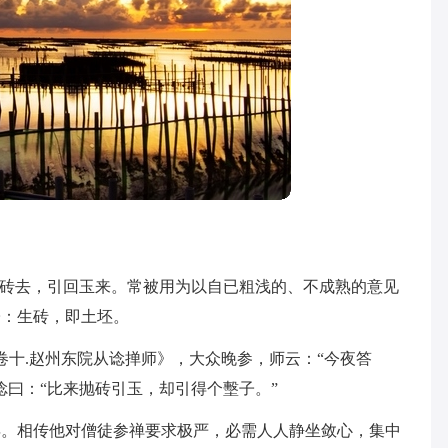
出砖去，引回玉来。常被用为以自已粗浅的、不成熟的意见
子：生砖，即土坯。
卷十.赵州东院从谂掸师》，大众晚参，师云：“今夜答
谂曰：“比来抛砖引玉，却引得个墼子。”
年。相传他对僧徒参禅要求极严，必需人人静坐敛心，集中