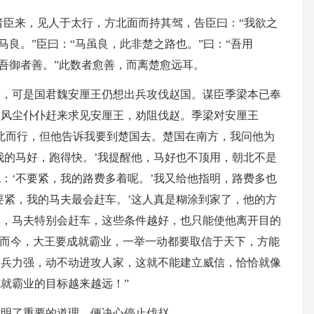
者臣来，见人于太行，方北面而持其驾，告臣曰：“我欲之
马良。”臣曰：“马虽良，此非楚之路也。”曰：“吾用
“吾御者善。”此数者愈善，而离楚愈远耳。
衰，可是国君魏安厘王仍想出兵攻伐赵国。谋臣季梁本已奉
，风尘仆仆赶来求见安厘王，劝阻伐赵。季梁对安厘王
北而行，但他告诉我要到楚国去。楚国在南方，我问他为
我的马好，跑得快。’我提醒他，马好也不顶用，朝北不是
：‘不要紧，我的路费多着呢。’我又给他指明，路费多也
要紧，我的马夫最会赶车。’这人真是糊涂到家了，他的方
多，马夫特别会赶车，这些条件越好，也只能使他离开目的
“而今，大王要成就霸业，一举一动都要取信于天下，方能
、兵力强，动不动进攻人家，这就不能建立威信，恰恰就像
就霸业的目标越来越远！”
点明了重要的道理，便决心停止伐赵。