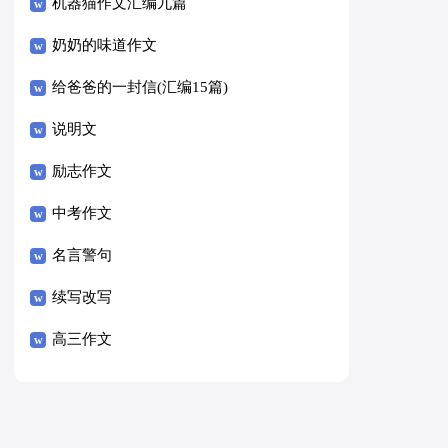
8篇）
机器猫作文汇编九篇
奶奶的味道作文
给爸爸的一封信(汇编15篇)
说明文
励志作文
中考作文
名言警句
续写改写
高三作文