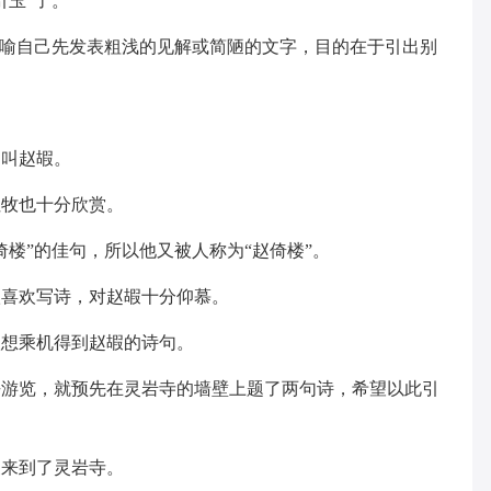
引玉”了。
比喻自己先发表粗浅的见解或简陋的文字，目的在于引出别
名叫赵嘏。
杜牧也十分欣赏。
楼”的佳句，所以他又被人称为“赵倚楼”。
很喜欢写诗，对赵嘏十分仰慕。
很想乘机得到赵嘏的诗句。
去游览，就预先在灵岩寺的墙壁上题了两句诗，希望以此引
便来到了灵岩寺。