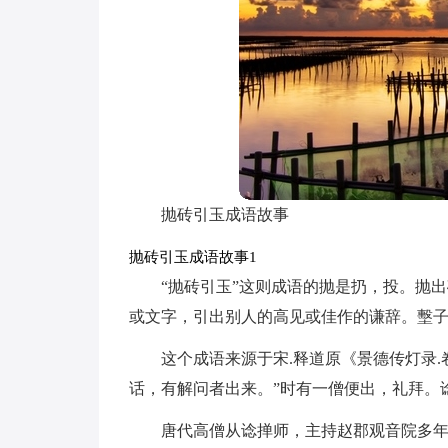
抛砖引玉成语故事
抛砖引玉成语故事1
“抛砖引玉”这则成语的抛是扔，投。抛
或文字，引出别人的高见或佳作的谦辞。墼
这个成语来源于宋.释道原《景德传灯录.
话，有解问者出来。”时有一僧便出，礼拜。
唐代高僧从谂掸师，主持赵郡观音院多