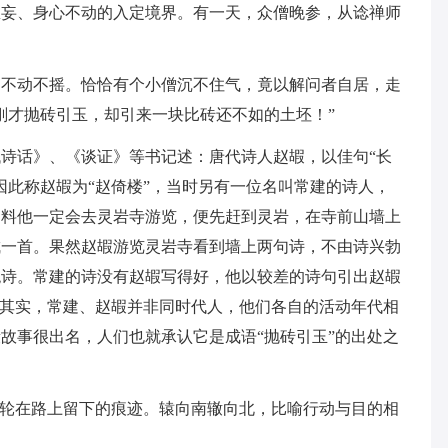
息妄、身心不动的入定境界。有一天，众僧晚参，从谂禅师
，不动不摇。恰恰有个小僧沉不住气，竟以解问者自居，走
刚才抛砖引玉，却引来一块比砖还不如的土坯！”
诗话》、《谈证》等书记述：唐代诗人赵嘏，以佳句“长
因此称赵嘏为“赵倚楼”，当时另有一位名叫常建的诗人，
，料他一定会去灵岩寺游览，便先赶到灵岩，在寺前山墙上
成一首。果然赵嘏游览灵岩寺看到墙上两句诗，不由诗兴勃
绝诗。常建的诗没有赵嘏写得好，他以较差的诗句引出赵嘏
。其实，常建、赵嘏并非同时代人，他们各自的活动年代相
故事很出名，人们也就承认它是成语“抛砖引玉”的出处之
车轮在路上留下的痕迹。辕向南辙向北，比喻行动与目的相