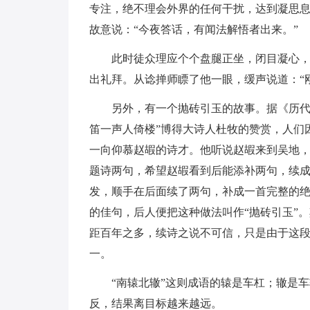
专注，绝不理会外界的任何干扰，达到凝思
故意说：“今夜答话，有闻法解悟者出来。”
此时徒众理应个个盘腿正坐，闭目凝心
出礼拜。从谂掸师瞟了他一眼，缓声说道：“
另外，有一个抛砖引玉的故事。据《历代
笛一声人倚楼”博得大诗人杜牧的赞赏，人们
一向仰慕赵嘏的诗才。他听说赵嘏来到吴地
题诗两句，希望赵嘏看到后能添补两句，续
发，顺手在后面续了两句，补成一首完整的
的佳句，后人便把这种做法叫作“抛砖引玉”
距百年之多，续诗之说不可信，只是由于这段
一。
“南辕北辙”这则成语的辕是车杠；辙是
反，结果离目标越来越远。