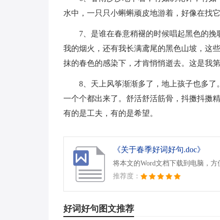
水中，一只只小蝌蝌顽皮地游着，好像在找
7、是谁在春意稍褪的时候唱起黑色的挽
我的烟火，还有我长满鸢尾的黑色山坡，这
抹的春色的感染下，才肯悄悄逝去。这是我
8、天上风筝渐渐多了，地上孩子也多了
一个个都出来了。舒活舒活筋骨，抖擞抖擞精
有的是工夫，有的是希望。
《关于春季好词好句.doc》
将本文的Word文档下载到电脑，
推荐度：
好词好句图文推荐