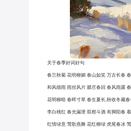
关于春季好词好句
春兰秋菊 花明柳媚 春山如笑 万古长春 
和风细雨 雨丝风片 腊尽春回 春风雨露 
花明柳暗 春晖寸草 春生夏长,秋收冬藏春
李白桃红 春光漏泄 双柑斗酒 有脚阳春 
红情绿意 莺歌燕舞 花红柳绿 虎尾春冰 