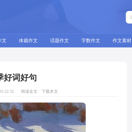
作文
体裁作文
话题作文
字数作文
作文素材
季好词好句
5:52:32
阅读全文
下载本文