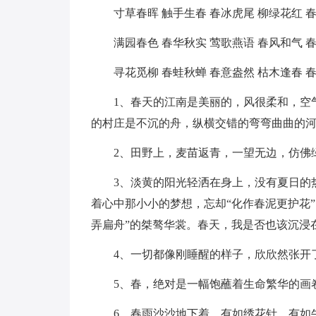
寸草春晖 触手生春 春冰虎尾 柳绿花红 
满园春色 春华秋实 莺歌燕语 春风和气 
寻花觅柳 春蛙秋蝉 春意盎然 枯木逢春 
1、春天的江南是美丽的，风很柔和，空
的村庄是不沉的舟，纵横交错的弯弯曲曲的
2、田野上，麦苗返青，一望无边，仿佛
3、淡黄的阳光轻洒在身上，没有夏日的
着心中那小小的梦想，忘却“化作春泥更护花”
弄扁舟”的桀骜华裳。春天，我是否也该沉浸
4、一切都像刚睡醒的样子，欣欣然张开
5、春，绝对是一幅饱蘸着生命繁华的画
6、春雨沙沙地下着，有如绣花针，有如