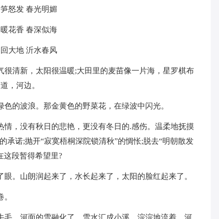
春笋怒发 春光明媚
春暖花香 春深似海
春回大地 沂水春风
气很清新，太阳很温暖;大田里的麦苗像一片海，星罗棋布
河道，河边。
绿色的波浪。那金黄色的野菜花，在绿波中闪光。
热情，没有秋日的悲艳，更没有冬日的.感伤。温柔地抚摸
的承诺;抛开“寂寞梧桐深院锁清秋”的惆怅;脱去“明朝散发
在这段暂得希望里?
了眼。山朗润起来了，水长起来了，太阳的脸红起来了。
卷。
牛毛。河面的雪融化了，雪水汇成小溪，淙淙地流着。河