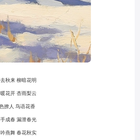
春去秋来 柳暗花明
春暖花开 杏雨梨云
色撩人 鸟语花香
着手成春 漏泄春光
莺吟燕舞 春花秋实