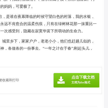
它的妈妈，可爱极了。
歌，是谁在夜幕降临的时候守望白色的村落，我的水银，
些永远不肯愈合的温柔伤痕，只有在绿树林花那一抹重比一
第一次感受到，隐藏在寂寞华裳下所萌动的生命力。
。城里乡下，家家户户，老老小小，他们也赶趟儿似的，
神，各做各的一份事去。“一年之计在于春”;刚起头儿，
点击下载文档
方便收藏和打印
文档为doc格式