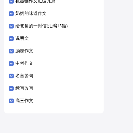
8篇）
机器猫作文汇编九篇
奶奶的味道作文
给爸爸的一封信(汇编15篇)
说明文
励志作文
中考作文
名言警句
续写改写
高三作文