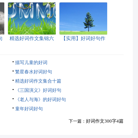
句
精选好词作文集锦六
【实用】好词好句作
篇
文汇总7篇
描写儿童的好词
繁星春水好词好句
精选好词作文集合十篇
《三国演义》好词好句
《老人与海》的好词好句
童年好词好句
好词作文300字4篇
下一篇：