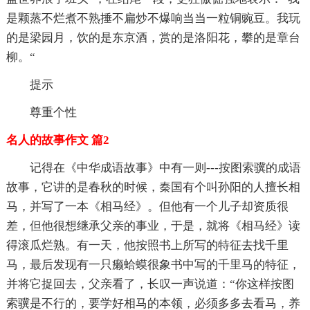
是颗蒸不烂煮不熟捶不扁炒不爆响当当一粒铜豌豆。我玩
的是梁园月，饮的是东京酒，赏的是洛阳花，攀的是章台
柳。“
提示
尊重个性
名人的故事作文 篇2
记得在《中华成语故事》中有一则---按图索骥的成语
故事，它讲的是春秋的时候，秦国有个叫孙阳的人擅长相
马，并写了一本《相马经》。但他有一个儿子却资质很
差，但他很想继承父亲的事业，于是，就将《相马经》读
得滚瓜烂熟。有一天，他按照书上所写的特征去找千里
马，最后发现有一只癞蛤蟆很象书中写的千里马的特征，
并将它捉回去，父亲看了，长叹一声说道：“你这样按图
索骥是不行的，要学好相马的本领，必须多多去看马，养