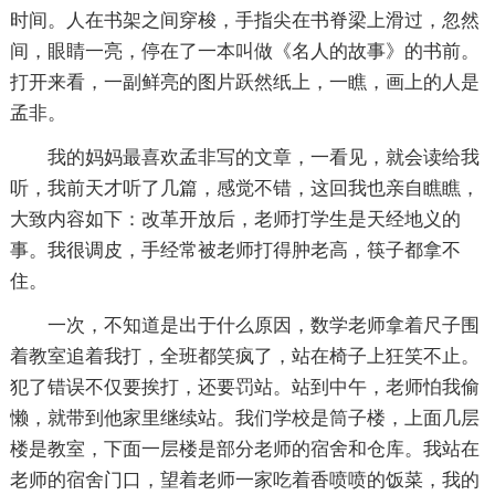
时间。人在书架之间穿梭，手指尖在书脊梁上滑过，忽然
间，眼睛一亮，停在了一本叫做《名人的故事》的书前。
打开来看，一副鲜亮的图片跃然纸上，一瞧，画上的人是
孟非。
我的妈妈最喜欢孟非写的文章，一看见，就会读给我
听，我前天才听了几篇，感觉不错，这回我也亲自瞧瞧，
大致内容如下：改革开放后，老师打学生是天经地义的
事。我很调皮，手经常被老师打得肿老高，筷子都拿不
住。
一次，不知道是出于什么原因，数学老师拿着尺子围
着教室追着我打，全班都笑疯了，站在椅子上狂笑不止。
犯了错误不仅要挨打，还要罚站。站到中午，老师怕我偷
懒，就带到他家里继续站。我们学校是筒子楼，上面几层
楼是教室，下面一层楼是部分老师的宿舍和仓库。我站在
老师的宿舍门口，望着老师一家吃着香喷喷的饭菜，我的