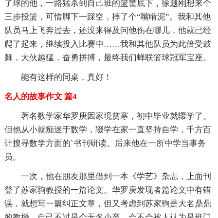
了球的他，一路猛杀到自己班的篮筐底下，徐越刚想来个
三步投篮，可惜脚下一踩空，摔了个“嘴啃泥”。我和其他
队员马上飞奔过去，还没来得及问他伤在哪儿，他就已经
爬了起来，继续投入比赛中……我和其他队员为此倍受鼓
舞，大伙越猛，奋勇拼搏，最终我们蝉联篮球冠军宝座。
能有这样的同桌，真好！
名人的故事作文 篇4
著名数学家华罗庚因家境贫寒，初中毕业就辍学了。
但他从小就痴迷于数学，辍学在家一直坚持自学，千方百
计搜寻数学方面的`书刊研读。后来他在一所中学当事务
员。
一次，他在朋友那里借到一本《学艺》杂志，上面刊
登了苏家驹教授的一篇论文。华罗庚发现者篇论文中有错
误，就想写一篇纠正文章，但又考虑到苏家驹是大名鼎鼎
的教授，自己不过是个无名小卒，会不会被人认为是班门