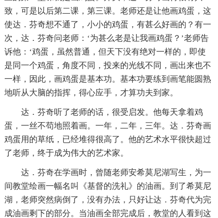
致，可是以后第二课，第三课。老师还是让他画鸡蛋，这
使达．芬奇想不通了，小小的鸡蛋，有甚么好画的？有一
次，达．芬奇问老师：‘为甚么老是让我画鸡蛋？’老师告
诉他：‘鸡蛋，虽然普通，但天下没有绝对一样的，即使
是同一个鸡蛋，角度不同，投来的光线不同，画出来也不
一样，因此，画鸡蛋是基本功。基本功要练到画笔能圆熟
地听从大脑的指挥，得心应手，才算功夫到家。
达．芬奇听了老师的话，很受启发。他每天拿着鸡
蛋，一丝不苟地照着画。一年，二年，三年。达．芬奇画
鸡蛋用的草纸，已经堆得很高了。他的艺术水平很快超过
了老师，终于成为伟大的艺术家。
达．芬奇在学画时，曾随老师安希莫尼湖写生，为一
间教堂绘画一幅名叫《基督的洗礼》的油画。到了希莫尼
湖，老师突然病倒了，没有办法，只好让达．芬奇代为完
成油画剩下的部分。当油画全部完成后，教堂的人看到这