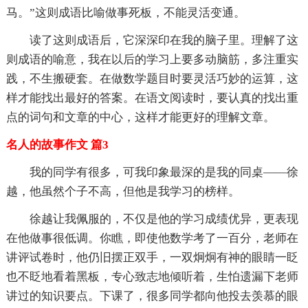
马。”这则成语比喻做事死板，不能灵活变通。
读了这则成语后，它深深印在我的脑子里。理解了这
则成语的喻意，我在以后的学习上要多动脑筋，多注重实
践，不生搬硬套。在做数学题目时要灵活巧妙的运算，这
样才能找出最好的答案。在语文阅读时，要认真的找出重
点的词句和文章的中心，这样才能更好的理解文章。
名人的故事作文 篇3
我的同学有很多，可我印象最深的是我的同桌——徐
越，他虽然个子不高，但他是我学习的榜样。
徐越让我佩服的，不仅是他的学习成绩优异，更表现
在他做事很低调。你瞧，即使他数学考了一百分，老师在
讲评试卷时，他仍旧摆正双手，一双炯炯有神的眼睛一眨
也不眨地看着黑板，专心致志地倾听着，生怕遗漏下老师
讲过的知识要点。下课了，很多同学都向他投去羡慕的眼