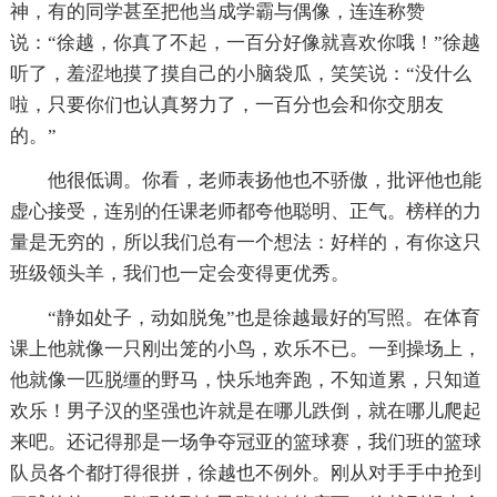
神，有的同学甚至把他当成学霸与偶像，连连称赞
说：“徐越，你真了不起，一百分好像就喜欢你哦！”徐越
听了，羞涩地摸了摸自己的小脑袋瓜，笑笑说：“没什么
啦，只要你们也认真努力了，一百分也会和你交朋友
的。”
他很低调。你看，老师表扬他也不骄傲，批评他也能
虚心接受，连别的任课老师都夸他聪明、正气。榜样的力
量是无穷的，所以我们总有一个想法：好样的，有你这只
班级领头羊，我们也一定会变得更优秀。
“静如处子，动如脱兔”也是徐越最好的写照。在体育
课上他就像一只刚出笼的小鸟，欢乐不已。一到操场上，
他就像一匹脱缰的野马，快乐地奔跑，不知道累，只知道
欢乐！男子汉的坚强也许就是在哪儿跌倒，就在哪儿爬起
来吧。还记得那是一场争夺冠亚的篮球赛，我们班的篮球
队员各个都打得很拼，徐越也不例外。刚从对手手中抢到