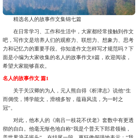
精选名人的故事作文集锦七篇
在日常学习、工作和生活中，大家都经常接触到作文
吧，写作文是培养人们的观察力、联想力、想象力、思考
力和记忆力的重要手段。你知道作文怎样写才规范吗？下
面是小编为大家收集的名人的故事作文8篇，欢迎阅读，
希望大家能够喜欢。
名人的故事作文 篇1
关于关汉卿的为人，元人熊自得《析津志》说他“生
而倜傥，博学能文，滑稽多智，蕴藉风流，为一时之
冠”。
对此，他本人的《南吕一枝花不伏老》套数中有更透
彻的自白。他毫无惭色地自称“我是个普天下郎君领袖，
盖世界浪子班头”，在结尾一段，更狂傲倔强地表示：”我