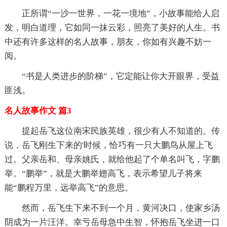
正所谓“一沙一世界，一花一境地”，小故事能给人启
发，明白道理，它如同一抹云彩，照亮了美好的人生。书
中还有许多这样的名人故事，朋友，你如有兴趣不妨一
阅。
“书是人类进步的阶梯”，它定能让你大开眼界，受益
匪浅。
名人故事作文 篇3
提起岳飞这位南宋民族英雄，很少有人不知道的。传
说，岳飞刚生下来的'时候，恰巧有一只大鹏鸟从屋上飞
过。父亲岳和、母亲姚氏，就给他起了个单名叫飞，字鹏
举。“鹏举”，就是大鹏举翅高飞，表示希望儿子将来
能“鹏程万里，远举高飞”的意思。
然而，岳飞生下来不到一个月，黄河决口，使家乡汤
阴成为一片汪洋。幸亏岳母急中生智，怀抱岳飞坐进一口