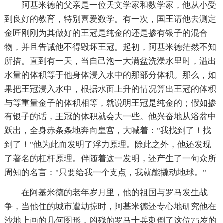
阿基米德的父亲是一位天文学家和数学家，他从小受
到良好的教育，特别喜爱数学。有一次，国王请他去测定
金匠刚刚为其做好的王冠是纯金的还是掺有银子的混合
物，并且告诫他不得毁坏王冠。起初，阿基米德茫然不知
所措。直到有一天，当自己泡一大满盆洗澡水里时，溢出
水量的体积等于他身体浸入水中的那部分体积。那么，如
果把王冠浸入水中，根据水面上升的情况算出王冠的体积
与等重量金子的体积相等，就说明王冠是纯金的；假如掺
有银子的话，王冠的体积就会大一些。他兴奋地从浴盆中
跃出，全身赤条条地奔向皇宫，大喊着："我找到了！找
到了！"他为此而发明了浮力原理。除此之外，他还发现
了著名的杠杆原理。伴随着这一发明，还产生了一句众所
周知的名言："只要给我一个支点，我就能撬动地球。"
在阿基米德的老年岁月里，他的祖国与罗马发生战
争，当他住的城市遭劫掠时，阿基米德还专心地研究他在
沙地上画的几何图形，凶残的罗马士兵刺倒了这位75岁的