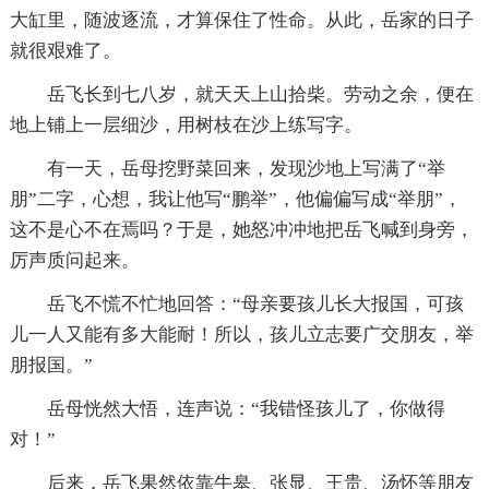
大缸里，随波逐流，才算保住了性命。从此，岳家的日子
就很艰难了。
岳飞长到七八岁，就天天上山拾柴。劳动之余，便在
地上铺上一层细沙，用树枝在沙上练写字。
有一天，岳母挖野菜回来，发现沙地上写满了“举
朋”二字，心想，我让他写“鹏举”，他偏偏写成“举朋”，
这不是心不在焉吗？于是，她怒冲冲地把岳飞喊到身旁，
厉声质问起来。
岳飞不慌不忙地回答：“母亲要孩儿长大报国，可孩
儿一人又能有多大能耐！所以，孩儿立志要广交朋友，举
朋报国。”
岳母恍然大悟，连声说：“我错怪孩儿了，你做得
对！”
后来，岳飞果然依靠牛皋、张显、王贵、汤怀等朋友