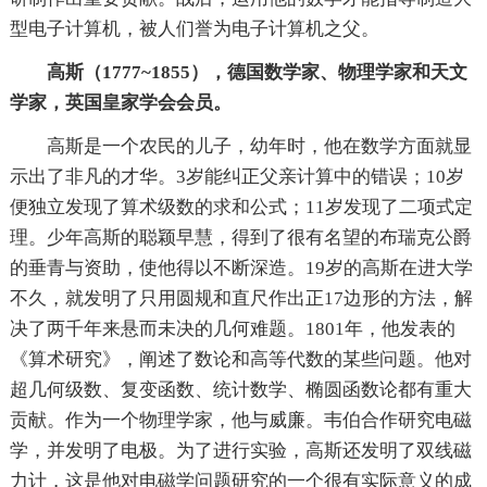
型电子计算机，被人们誉为电子计算机之父。
高斯（1777~1855），德国数学家、物理学家和天文
学家，英国皇家学会会员。
高斯是一个农民的儿子，幼年时，他在数学方面就显
示出了非凡的才华。3岁能纠正父亲计算中的错误；10岁
便独立发现了算术级数的求和公式；11岁发现了二项式定
理。少年高斯的聪颖早慧，得到了很有名望的布瑞克公爵
的垂青与资助，使他得以不断深造。19岁的高斯在进大学
不久，就发明了只用圆规和直尺作出正17边形的方法，解
决了两千年来悬而未决的几何难题。1801年，他发表的
《算术研究》，阐述了数论和高等代数的某些问题。他对
超几何级数、复变函数、统计数学、椭圆函数论都有重大
贡献。作为一个物理学家，他与威廉。韦伯合作研究电磁
学，并发明了电极。为了进行实验，高斯还发明了双线磁
力计，这是他对电磁学问题研究的一个很有实际意义的成