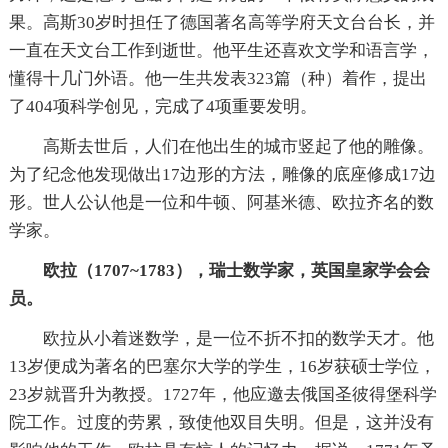
果。高斯30岁时担任了德国著名高等学府天文台台长，并
一直在天文台工作到逝世。他平生还喜欢文学和语言学，
懂得十几门外语。他一生共发表323篇（种）着作，提出
了404项科学创见，完成了4项重要发明。
高斯去世后，人们在他出生的城市竖起了他的雕像。
为了纪念他发现做出17边形的方法，雕像的底座修成17边
形。世人公认他是一位和牛顿、阿基米德、欧拉齐名的数
学家。
欧拉（1707~1783），瑞士数学家，英国皇家学会会
员。
欧拉从小着迷数学，是一位不折不扣的数学天才。他
13岁便成为著名的巴塞尔大学的学生，16岁获硕士学位，
23岁就晋升为教授。1727年，他应邀去俄国圣彼得堡科学
院工作。过度的劳累，致使他双目失明。但是，这并没有