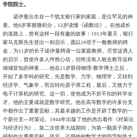
学院院士。
诺伊曼出生在一个犹太银行家的家庭，是位罕见的神
童。他8岁掌握微积分，12岁读懂《函数论》。在他成长
的道路上，曾有这样一段有趣的故事：1913年夏天，银行
家马克斯先生登出一则启示，愿以10倍于一般教师的聘
金，为11岁的长子诺伊曼聘请一位家庭教师。尽管这诱人
的启示，曾使许多人怦然心动，但终没有人敢去教导这样
倾城皆知的神童……他在21岁获得物理-数学博士之后，
开始了多学科的研究，先是数学、力学、物理学，又转到
经济学、气象学，而后转向原子弹工程，最后，又致力于
电子计算机的研究。这一切，使他成为不折不扣的科学全
才。他的主要成就是数学研究。他在高等数学的许多分支
中都作出了重要贡献，其最卓越的工作是开辟了数学的一
个新分支---对策论。1944年出版了他的杰出着作《对策论
与经济行为》。第二次世界大战期间，为第一颗原子弹的
研制作出重要贡献。战后，运用他的数学才能指导制造大