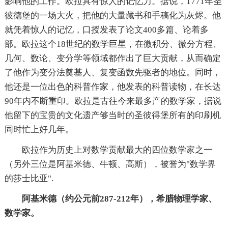
影响他的工作。欧拉具有惊人的记忆力。据说，1771年圣
彼德堡的一场大火，把他的大量藏书和手稿化为灰烬。他
就凭着惊人的记忆，口授发表了论文400多篇、论着多
部。欧拉这个18世纪的数学巨星，在微积分、微分方程、
几何、数论、变分学等领域都作出了巨大贡献，从而确定
了他作为变分法奠基人、复变函数先驱者的地位。同时，
他还是一位出色的科普作家，他发表的科普读物，在长达
90年内不断重印。欧拉是古往今来最多产的数学家，据说
他留下的宝贵的文化遗产够当时的圣彼得堡所有的印刷机
同时忙上好几年。
欧拉作为历史上对数学贡献最大的四位数学家之一
（另外三位是阿基米德、牛顿、高斯），被誉为"数学界
的莎士比亚".
阿基米德（约公元前287-212年），希腊物理学家、
数学家。