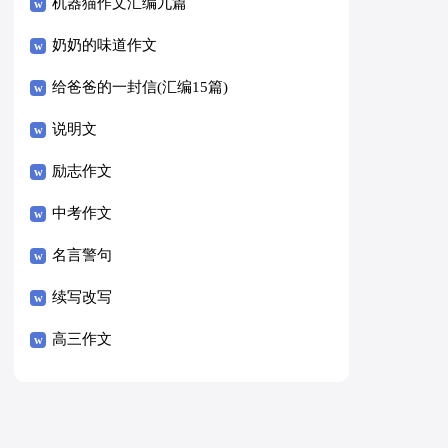
8篇）
机器猫作文汇编九篇
奶奶的味道作文
给爸爸的一封信(汇编15篇)
说明文
励志作文
中考作文
名言警句
续写改写
高三作文