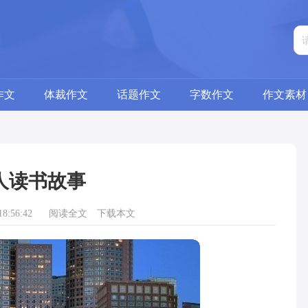
作文
体裁作文
话题作文
字数作文
作文素材
人读书故事
8:56:42
阅读全文
下载本文