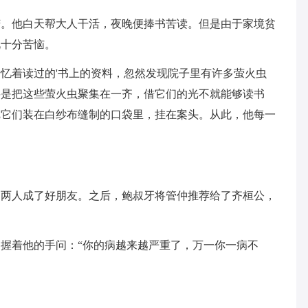
苦。他白天帮大人干活，夜晚便捧书苦读。但是由于家境贫
此十分苦恼。
忆着读过的'书上的资料，忽然发现院子里有许多萤火虫
要是把这些萤火虫聚集在一齐，借它们的光不就能够读书
把它们装在白纱布缝制的口袋里，挂在案头。从此，他每一
，两人成了好朋友。之后，鲍叔牙将管仲推荐给了齐桓公，
握着他的手问：“你的病越来越严重了，万一你一病不