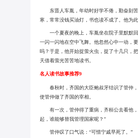
东晋人车胤，年幼时好学不倦，勤奋刻
寒，常常没钱买油灯，书也读不成了。他为
一个夏夜的晚上，车胤坐在院子里默默回
一闪一闪地在空中飞舞。他忽然心中一动，
吗？于是，他开始捉萤火虫，捉了十几只，
天借着萤光苦苦地读书。
名人读书故事推荐9
春秋时，齐国的大臣鲍叔牙结识了管仲
使管仲做了齐国的宰相。
有一次，管仲得了重病，齐桓公去看他，
起，谁能够替我管理国家呢？”
管仲叹了口气说：“可惜宁戚早死了。”