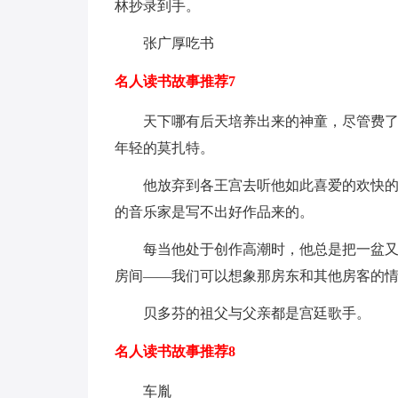
林抄录到手。
张广厚吃书
名人读书故事推荐7
天下哪有后天培养出来的神童，尽管费
年轻的莫扎特。
他放弃到各王宫去听他如此喜爱的欢快
的音乐家是写不出好作品来的。
每当他处于创作高潮时，他总是把一盆
房间——我们可以想象那房东和其他房客的
贝多芬的祖父与父亲都是宫廷歌手。
名人读书故事推荐8
车胤