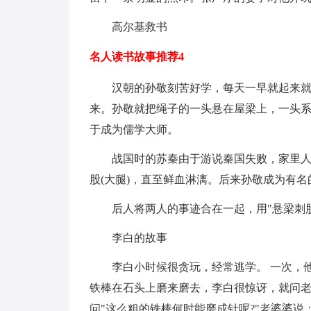
高尔基救书
名人读书故事推荐4
汉朝的孙敬刻苦好学，每天一早就起来
来。孙敬就把绳子的一头悬在屋梁上，一头
于成为儒学大师。
战国时的苏秦由于游说秦国失败，家里
股(大腿)，直至鲜血淋漓。后来孙敬成为有名
后人将两人的事迹合在一起，用"悬梁刺
李白的故事
李白小时候很贪玩，经常逃学。 一次，
铁棒在石头上磨来磨去，李白很惊讶，就问老
问"这么粗的铁棒何时能磨成针呢?"老婆婆说