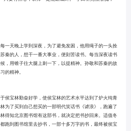
他每一天晚上学到深夜，为了避免发困，他用绳子的一头拴
叫苏秦的人，想干一番大事业，便刻苦读书。每当深夜读书
时候，用锥子往大腿上刺一下，以提精神。孙敬和苏秦的故
学习的精神。
由于侯宝林勤奋好学，使侯宝林的艺术水平达到了炉火纯青
宝林为了买到自己想买的一部明代笑话书《谑浪》，跑遍了
宝林得知北京图书馆有这部书，就决定把书抄回来。适值冬
天都跑到图书馆里去抄书，一部十多万字的书，最终被侯宝