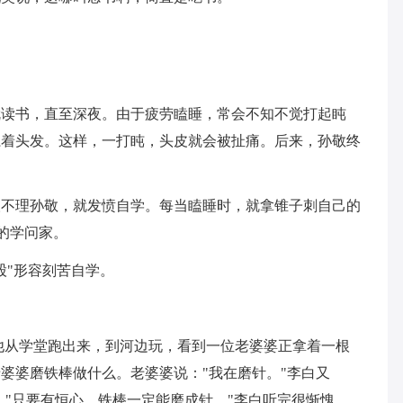
就读书，直至深夜。由于疲劳瞌睡，常会不知不觉打起盹
系着头发。这样，一打盹，头皮就会被扯痛。后来，孙敬终
人不理孙敬，就发愤自学。每当瞌睡时，就拿锥子刺自己的
的学问家。
股"形容刻苦自学。
他从学堂跑出来，到河边玩，看到一位老婆婆正拿着一根
婆婆磨铁棒做什么。老婆婆说："我在磨针。"李白又
："只要有恒心，铁棒一定能磨成针。"李白听完很惭愧，