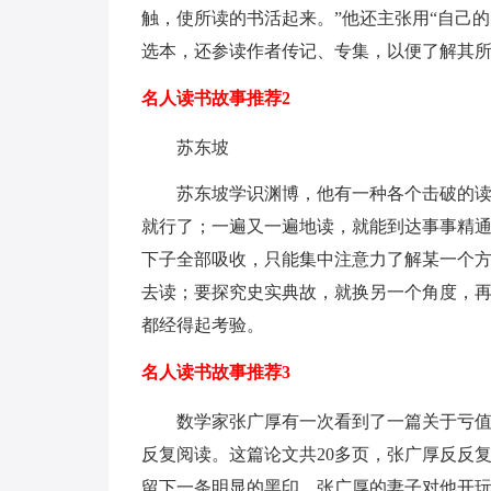
触，使所读的书活起来。”他还主张用“自己
选本，还参读作者传记、专集，以便了解其
名人读书故事推荐2
苏东坡
苏东坡学识渊博，他有一种各个击破的
就行了；一遍又一遍地读，就能到达事事精
下子全部吸收，只能集中注意力了解某一个
去读；要探究史实典故，就换另一个角度，
都经得起考验。
名人读书故事推荐3
数学家张广厚有一次看到了一篇关于亏
反复阅读。这篇论文共20多页，张广厚反反
留下一条明显的黑印。张广厚的妻子对他开