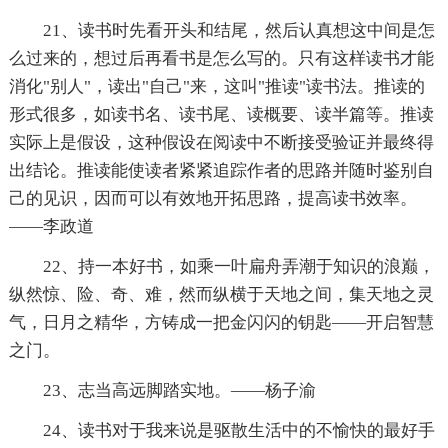
21、读书时先看开头和结尾，然后认真想这中间是怎
么过来的，想过后再看书是怎么写的。只有这样读书才能
消化"别人"，读出"自己"来，这叫"推读"读书法。推读的
形式很多，如读书名、读书尾、读概要、读半篇等。推读
实际上是假设，这种假设在阅读中不断接受验证并最终得
出结论。推读能使读者紧紧追踪作者的思路并随时鉴别自
己的见识，因而可以有效地开拓思路，提高读书效率。
——李政道
22、持一本好书，如乘一叶扁舟弄潮于知识的浪巅，
纵然惊、险、奇、难，然而纵横于天地之间，集天地之灵
气，日月之精华，方铸成一把金闪闪的钥匙——开启智慧
之门。
23、志当高远脚踏实地。——杨子渝
24、读书对于我来说是驱散生活中的不愉快的最好手