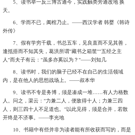
5、读书举一反三博古通今，实践触类旁通改地 换
天。
6、学而不已，阖棺乃止。——西汉学者 韩婴《韩诗
外传》
7、假有学穷千载，书总五车，见良直而不见其善，
逢抵捂而不知其失，葛洪所谓"藏书之箱筐""五经之主
人"而夫子有云："虽多亦奚以为？"——刘知几
8、读书时，我们的脑子已经不在自己的生活领域
内，是在他人的思想战场上。——叔本华
9、读书不专是务博，须是凑成一堆……有人力格数
人。问之，渠云："力兼二人，便敌得十人；力兼三四
人，则三四十人不足道也。"以此见得，须是合并，若散
开终是不济事。——李光地
10、书籍中有些并非为读者能有所收获而写的，而是