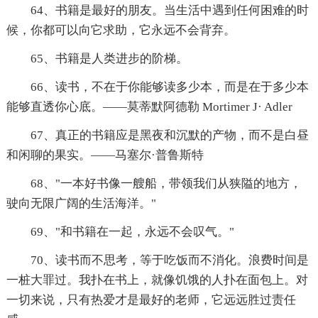
64、书籍是最好的朋友。当生活中遇到任何困难的时
候，你都可以向它求助，它永远不会背弃。
65、书籍是人类进步的阶梯。
66、读书，不在于你能够读多少本，而是在于多少本
能够直透你心底。——莫蒂默阿德勒 Mortimer J· Adler
67、真正的书籍应是黑夜和沉默的产物，而不是白昼
和闲聊的果实。——马塞尔·普鲁斯特
68、"一本好书像一艘船，带领我们从狭隘的地方，
驶向无限广阔的生活海洋。"
69、"和书籍在一起，永远不会叹气。"
70、读书而不思考，等于吃饭而不消化。浪费时间是
一桩大罪过。我扑在书上，就像饥饿的人扑在面包上。对
一切来说，只有热爱才是最好的老师，它远远胜过责任