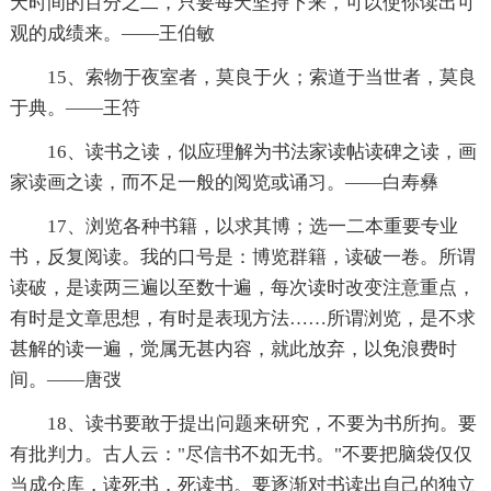
天时间的百分之二，只要每天坚持下来，可以使你读出可
观的成绩来。——王伯敏
15、索物于夜室者，莫良于火；索道于当世者，莫良
于典。——王符
16、读书之读，似应理解为书法家读帖读碑之读，画
家读画之读，而不足一般的阅览或诵习。——白寿彝
17、浏览各种书籍，以求其博；选一二本重要专业
书，反复阅读。我的口号是：博览群籍，读破一卷。所谓
读破，是读两三遍以至数十遍，每次读时改变注意重点，
有时是文章思想，有时是表现方法……所谓浏览，是不求
甚解的读一遍，觉属无甚内容，就此放弃，以免浪费时
间。——唐弢
18、读书要敢于提出问题来研究，不要为书所拘。要
有批判力。古人云："尽信书不如无书。"不要把脑袋仅仅
当成仓库，读死书，死读书。要逐渐对书读出自己的独立