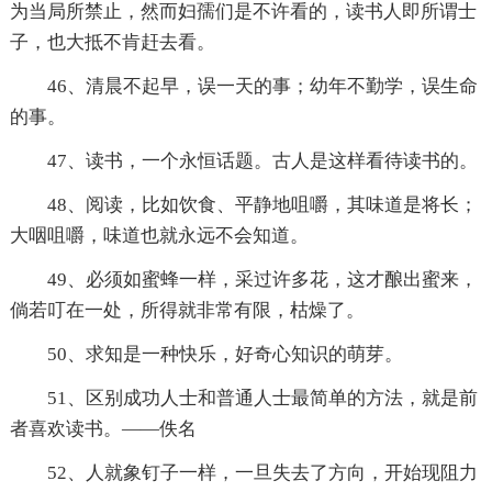
为当局所禁止，然而妇孺们是不许看的，读书人即所谓士
子，也大抵不肯赶去看。
46、清晨不起早，误一天的事；幼年不勤学，误生命
的事。
47、读书，一个永恒话题。古人是这样看待读书的。
48、阅读，比如饮食、平静地咀嚼，其味道是将长；
大咽咀嚼，味道也就永远不会知道。
49、必须如蜜蜂一样，采过许多花，这才酿出蜜来，
倘若叮在一处，所得就非常有限，枯燥了。
50、求知是一种快乐，好奇心知识的萌芽。
51、区别成功人士和普通人士最简单的方法，就是前
者喜欢读书。——佚名
52、人就象钉子一样，一旦失去了方向，开始现阻力