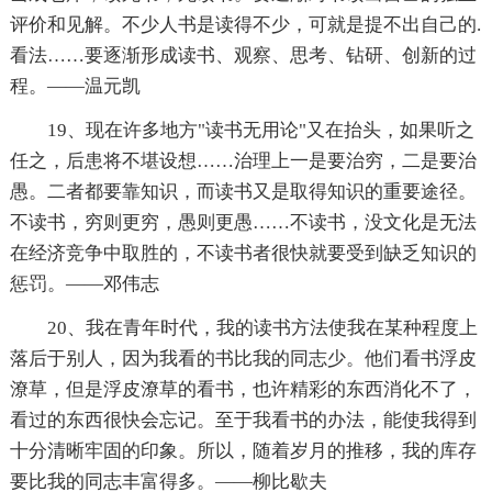
评价和见解。不少人书是读得不少，可就是提不出自己的.
看法……要逐渐形成读书、观察、思考、钻研、创新的过
程。——温元凯
19、现在许多地方"读书无用论"又在抬头，如果听之
任之，后患将不堪设想……治理上一是要治穷，二是要治
愚。二者都要靠知识，而读书又是取得知识的重要途径。
不读书，穷则更穷，愚则更愚……不读书，没文化是无法
在经济竞争中取胜的，不读书者很快就要受到缺乏知识的
惩罚。——邓伟志
20、我在青年时代，我的读书方法使我在某种程度上
落后于别人，因为我看的书比我的同志少。他们看书浮皮
潦草，但是浮皮潦草的看书，也许精彩的东西消化不了，
看过的东西很快会忘记。至于我看书的办法，能使我得到
十分清晰牢固的印象。所以，随着岁月的推移，我的库存
要比我的同志丰富得多。——柳比歇夫