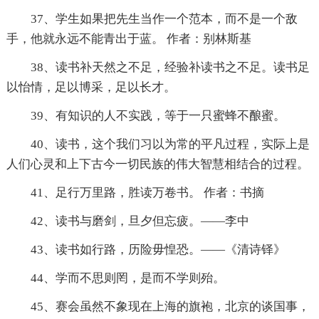
37、学生如果把先生当作一个范本，而不是一个敌
手，他就永远不能青出于蓝。 作者：别林斯基
38、读书补天然之不足，经验补读书之不足。读书足
以怡情，足以博采，足以长才。
39、有知识的人不实践，等于一只蜜蜂不酿蜜。
40、读书，这个我们习以为常的平凡过程，实际上是
人们心灵和上下古今一切民族的伟大智慧相结合的过程。
41、足行万里路，胜读万卷书。 作者：书摘
42、读书与磨剑，旦夕但忘疲。——李中
43、读书如行路，历险毋惶恐。——《清诗铎》
44、学而不思则罔，是而不学则殆。
45、赛会虽然不象现在上海的旗袍，北京的谈国事，