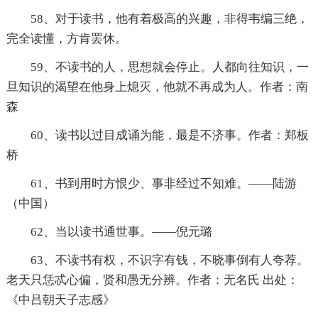
58、对于读书，他有着极高的兴趣，非得韦编三绝，
完全读懂，方肯罢休。
59、不读书的人，思想就会停止。人都向往知识，一
旦知识的渴望在他身上熄灭，他就不再成为人。作者：南
森
60、读书以过目成诵为能，最是不济事。作者：郑板
桥
61、书到用时方恨少、事非经过不知难。——陆游
（中国）
62、当以读书通世事。——倪元璐
63、不读书有权，不识字有钱，不晓事倒有人夸荐。
老天只恁忒心偏，贤和愚无分辨。作者：无名氏 出处：
《中吕朝天子志感》