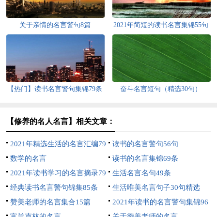
关于亲情的名言警句8篇
2021年简短的读书名言集锦55句
【热门】读书名言警句集锦79条
奋斗名言短句（精选30句）
【修养的名人名言】相关文章：
2021年精选生活的名言汇编79
读书的名言警句56句
句
数学的名言
读书的名言集锦69条
2021年读书学习的名言摘录79
生活名言名句49条
句
经典读书名言警句锦集85条
生活唯美名言句子30句精选
赞美老师的名言集合15篇
2021年读书的名言警句集锦96
富兰克林的名言
句
关于赞美老师的名言