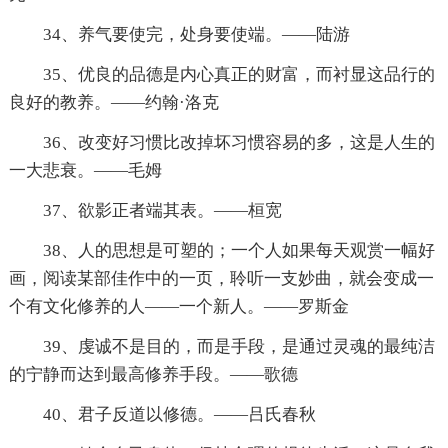
34、养气要使完，处身要使端。——陆游
35、优良的品德是内心真正的财富，而衬显这品行的
良好的教养。——约翰·洛克
36、改变好习惯比改掉坏习惯容易的多，这是人生的
一大悲衰。——毛姆
37、欲影正者端其表。——桓宽
38、人的思想是可塑的；一个人如果每天观赏一幅好
画，阅读某部佳作中的一页，聆听一支妙曲，就会变成一
个有文化修养的人——一个新人。——罗斯金
39、虔诚不是目的，而是手段，是通过灵魂的最纯洁
的宁静而达到最高修养手段。——歌德
40、君子反道以修德。——吕氏春秋