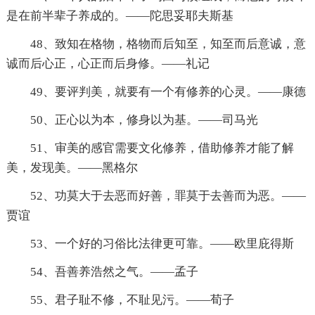
是在前半辈子养成的。——陀思妥耶夫斯基
48、致知在格物，格物而后知至，知至而后意诚，意
诚而后心正，心正而后身修。——礼记
49、要评判美，就要有一个有修养的心灵。——康德
50、正心以为本，修身以为基。——司马光
51、审美的感官需要文化修养，借助修养才能了解
美，发现美。——黑格尔
52、功莫大于去恶而好善，罪莫于去善而为恶。——
贾谊
53、一个好的习俗比法律更可靠。——欧里庇得斯
54、吾善养浩然之气。——孟子
55、君子耻不修，不耻见污。——荀子