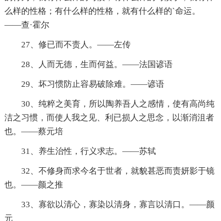
么样的性格；有什么样的性格，就有什么样的`命运。
——查·霍尔
27、修已而不责人。——左传
28、人而无德，生而何益。——法国谚语
29、坏习惯防止容易破除难。——谚语
30、纯粹之美育，所以陶养吾人之感情，使有高尚纯
洁之习惯，而使人我之见、利已损人之思念，以渐消沮者
也。——蔡元培
31、养生治性，行义求志。——苏轼
32、不修身而求今名于世者，就貌甚恶而责妍影于镜
也。——颜之推
33、寡欲以清心，寡染以清身，寡言以清口。——颜
元