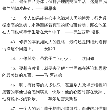
41、健全自己身体，保持合理的规律生活，这是自我
修养的物质基础。——周恩来
42、一个人如果能在心中充满对人类的博爱，行为遵
循崇高的道德，永远围绕着真理的枢轴而转动，那么他虽
在人间也就等于生活在天堂中了。——弗兰西斯·培根
43、修养的本质如同人的性格，最终还是归结到道德
情操这个问题上。——爱默生
44、不修其身，虽君子而为小人。——欧阳修
45、要想有教养，就要去了解全世界都在谈论和思索
的最美好的东西。——马·阿诺德
46、啊，有修养的人多快乐！甚至别人觉得是牺牲和
痛苦的事他也会感到满意、快乐；他的心随时都在欢跃，
他有说不尽的欢乐。——车尔尼雪夫斯基
47、一个人的后半辈子均由习惯组成，而他的习惯却