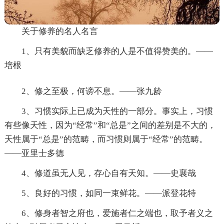
关于修养的名人名言
1、只有美貌而缺乏修养的人是不值得赞美的。——
培根
2、修之至极，何谤不息。——张九龄
3、习惯实际上已成为天性的一部分。事实上，习惯
有些像天性，因为“经常”和“总是”之间的差别是不大的，
天性属于“总是”的范畴，而习惯则属于“经常”的范畴。
——亚里士多德
4、修道虽无人见，存心自有天知。——史襄哉
5、良好的习惯，如同一束鲜花。——派登花特
6、修身者智之府也，爱施者仁之端也，取予者义之