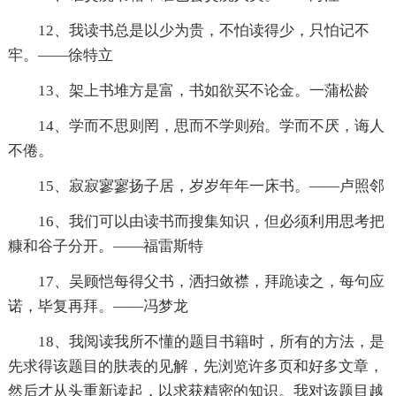
12、我读书总是以少为贵，不怕读得少，只怕记不
牢。——徐特立
13、架上书堆方是富，书如欲买不论金。一蒲松龄
14、学而不思则罔，思而不学则殆。学而不厌，诲人
不倦。
15、寂寂寥寥扬子居，岁岁年年一床书。——卢照邻
16、我们可以由读书而搜集知识，但必须利用思考把
糠和谷子分开。——福雷斯特
17、吴顾恺每得父书，洒扫敛襟，拜跪读之，每句应
诺，毕复再拜。——冯梦龙
18、我阅读我所不懂的题目书籍时，所有的方法，是
先求得该题目的肤表的见解，先浏览许多页和好多文章，
然后才从头重新读起，以求获精密的知识。我对该题目越