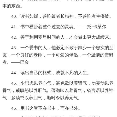
本的东西。
40、读书如饭，善吃饭者长精神，不善吃者生疾玻。
41、书中横卧着整个过去的灵魂。——托·卡莱尔
42、善于利用零星时间的人，才会做出更大成绩来。
43、一个爱书的人，他必定不致于缺少一个忠实的朋
友，一个良好的老师，一个可爱的伴侣，一个温情的安慰
者。——巴金
44、读出自己的格式，成就不凡的人生。
45、少思虑以养心气，寡色欲以养肾气，勿妄动以养
骨气，戒嗔怒以养肝气。薄滋味以养胃气，省言语以养神
气，多读书以养胆气，顺时令以养元气。
46、用书之智不在书中，而在书外。