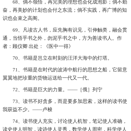
68、倘不领悟，再完美的理想也会化成泡影；倘不勤
奋，再美妙的计划也会付之东流；倘不实践，再广博的知
识也会束之高阁。
69、凡读古人书，应先胸有识见，引伸触类，融会贯
通，当悟乎书之外，勿泥乎书之中，方为善读书人。作
者：顾仪卿 出处：《医中一得》
70、书籍是岂立在时刻的汪洋大海中的灯塔。
71、书籍是在时代的波涛中航行的思想之船，它留意
翼翼地把珍重的货物运送给一代又一代。
72、书籍是巨大的力量。——［俄］列宁
73、读书不好贪多，而是要多加思索，这样的读书使
我获益不少。——卢梭
74、读书使人充实，讨论使人机智，笔记使人准确，
读史使人明智，读诗使人灵秀，数学使人周密，科学使人