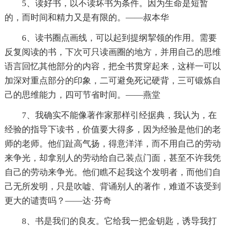
5、读好书，以不读坏书为条件。因为生命是短暂
的，而时间和精力又是有限的。——叔本华
6、读书圈点画线，可以起到提纲挈领的作用。需要
反复阅读的书，下次可只读画圈的地方，并用自己的思维
语言回忆其他部分的内容，把全书贯穿起来，这样一可以
加深对重点部分的印象，二可避免死记硬背，三可锻炼自
己的思维能力，四可节省时间。——燕堂
7、我确实不能像著作家那样引经据典，我认为，在
经验的指导下读书，价值要大得多，因为经验是他们的老
师的老师。他们趾高气扬，得意洋洋，而不用自己的劳动
来争光，却拿别人的劳动给自己装点门面，甚至不许我凭
自己的劳动来争光。他们瞧不起我这个发明者，而他们自
己无所发明，只是吹嘘、背诵别人的著作，难道不该受到
更大的谴责吗？——达·芬奇
8、书是我们的良友。它给我一把金钥匙，诱导我打