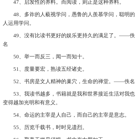
47、启发性的养料。而阅读，则正是这种养料。
48、多诈的人藐视学问，愚鲁的人羨慕学问，聪明的
人运用学问。
49、没有比读书更好的娱乐更持久的满足了。——佚
名
50、举一而反三，闻一而知十。
51、度量要宏，熟读五经诸史。
52、书房是文人精神的巢穴，生命的禅堂。——佚名
53、我读书越多，书籍就是我和世界接近生活对我也
变得越加光明和有意义。
54、命运的主宰是人自己，而自己的主宰是意志。
55、历览千载书，时时见遗烈。