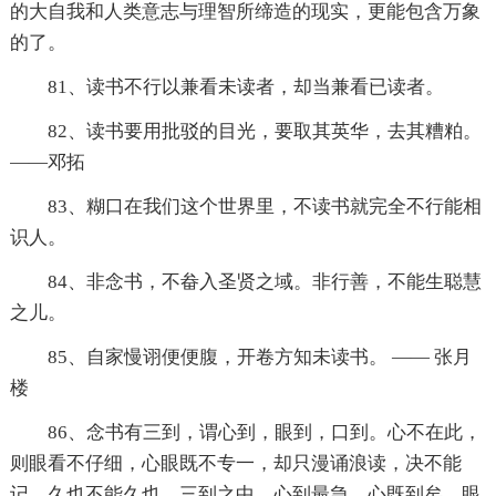
的大自我和人类意志与理智所缔造的现实，更能包含万象
的了。
81、读书不行以兼看未读者，却当兼看已读者。
82、读书要用批驳的目光，要取其英华，去其糟粕。
——邓拓
83、糊口在我们这个世界里，不读书就完全不行能相
识人。
84、非念书，不畚入圣贤之域。非行善，不能生聪慧
之儿。
85、自家慢诩便便腹，开卷方知未读书。 —— 张月
楼
86、念书有三到，谓心到，眼到，口到。心不在此，
则眼看不仔细，心眼既不专一，却只漫诵浪读，决不能
记，久也不能久也。三到之中，心到最急，心既到矣，眼