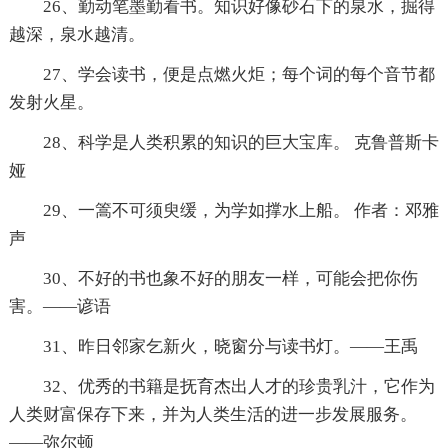
26、勤动笔墨勤看书。知识好像砂石下的泉水，掘得
越深，泉水越清。
27、学会读书，便是点燃火炬；每个词的每个音节都
发射火星。
28、科学是人类积累的知识的巨大宝库。 克鲁普斯卡
娅
29、一篙不可须臾缓，为学如撑水上船。 作者：邓雅
声
30、不好的书也象不好的朋友一样，可能会把你伤
害。——谚语
31、昨日邻家乞新火，晓窗分与读书灯。——王禹
32、优秀的书籍是抚育杰出人才的珍贵乳汁，它作为
人类财富保存下来，并为人类生活的进一步发展服务。
——弥尔顿