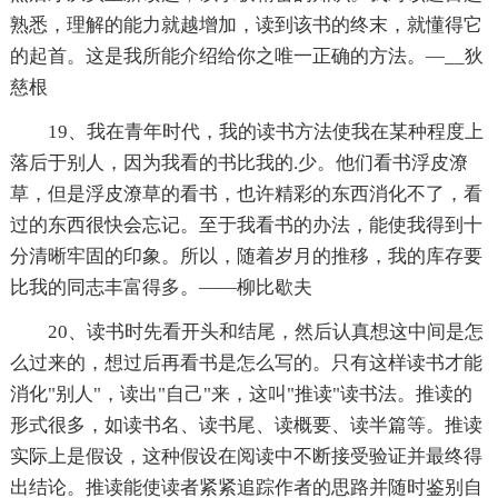
熟悉，理解的能力就越增加，读到该书的终末，就懂得它
的起首。这是我所能介绍给你之唯一正确的方法。—__狄
慈根
19、我在青年时代，我的读书方法使我在某种程度上
落后于别人，因为我看的书比我的.少。他们看书浮皮潦
草，但是浮皮潦草的看书，也许精彩的东西消化不了，看
过的东西很快会忘记。至于我看书的办法，能使我得到十
分清晰牢固的印象。所以，随着岁月的推移，我的库存要
比我的同志丰富得多。——柳比歇夫
20、读书时先看开头和结尾，然后认真想这中间是怎
么过来的，想过后再看书是怎么写的。只有这样读书才能
消化"别人"，读出"自己"来，这叫"推读"读书法。推读的
形式很多，如读书名、读书尾、读概要、读半篇等。推读
实际上是假设，这种假设在阅读中不断接受验证并最终得
出结论。推读能使读者紧紧追踪作者的思路并随时鉴别自