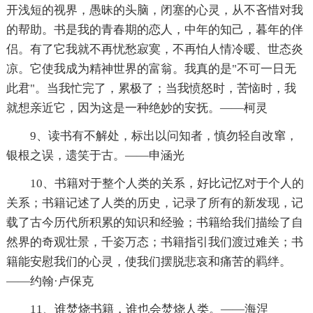
开浅短的视界，愚昧的头脑，闭塞的心灵，从不吝惜对我
的帮助。书是我的青春期的恋人，中年的知己，暮年的伴
侣。有了它我就不再忧愁寂寞，不再怕人情冷暖、世态炎
凉。它使我成为精神世界的富翁。我真的是"不可一日无
此君"。当我忙完了，累极了；当我愤怒时，苦恼时，我
就想亲近它，因为这是一种绝妙的安抚。——柯灵
9、读书有不解处，标出以问知者，慎勿轻自改窜，
银根之误，遗笑于古。——申涵光
10、书籍对于整个人类的关系，好比记忆对于个人的
关系；书籍记述了人类的历史，记录了所有的新发现，记
载了古今历代所积累的知识和经验；书籍给我们描绘了自
然界的奇观壮景，千姿万态；书籍指引我们渡过难关；书
籍能安慰我们的心灵，使我们摆脱悲哀和痛苦的羁绊。
——约翰·卢保克
11、谁焚烧书籍，谁也会焚烧人类。——海涅