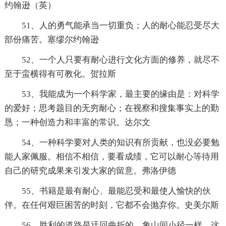
约翰逊（英）
51、人的勇气能承当一切重负；人的耐心能忍受尽大
部份痛苦。塞缪尔约翰逊
52、一个人只要有耐心进行文化方面的修养，就尽不
至于蛮横得有可教化。贺拉斯
53、我能成为一个科学家，最主要的缘由是：对科学
的爱好；思考题目的无穷耐心；在视察和搜集事实上的勤
恳；一种创造力和丰富的常识。达尔文
54、一种科学要对人类的知识有所贡献，也没必要勉
能人家佩服。相信不相信，要看成绩，它可以耐心等待用
自己的研究成果来引发大家的留意。弗洛伊德
55、书籍是最有耐心、最能忍受和最使人愉快的伙
伴。在任何艰巨困苦的时刻，它都不会抛弃你。史美尔斯
56、胜利的道路是迂回曲折的。象山间小径一样，这