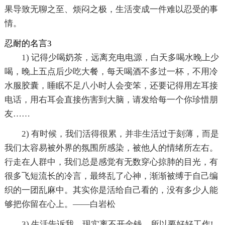
果导致无聊之至、烦闷之极，生活变成一件难以忍受的事
情。
忍耐的名言3
1) 记得少喝奶茶，远离充电电源，白天多喝水晚上少
喝，晚上五点后少吃大餐，每天喝酒不多过一杯，不用冷
水服胶囊，睡眠不足八小时人会变笨，还要记得用左耳接
电话，用右耳会直接伤害到大脑，请发给每一个你珍惜朋
友……
2) 有时候，我们活得很累，并非生活过于刻薄，而是
我们太容易被外界的氛围所感染，被他人的情绪所左右。
行走在人群中，我们总是感觉有无数穿心掠肺的目光，有
很多飞短流长的冷言，最终乱了心神，渐渐被缚于自己编
织的一团乱麻中。其实你是活给自己看的，没有多少人能
够把你留在心上。——白岩松
3) 生活告诉我，现实离不开金钱，所以要好好工作!