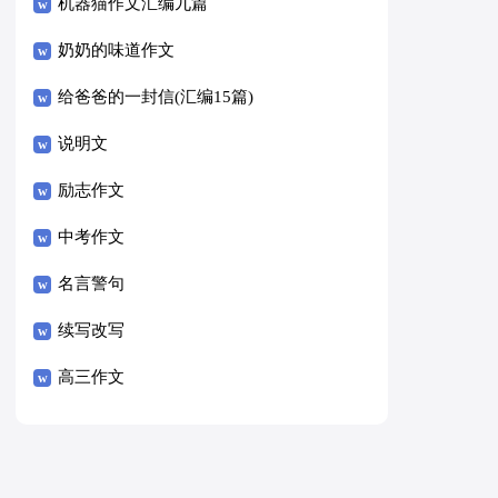
8篇）
机器猫作文汇编九篇
奶奶的味道作文
给爸爸的一封信(汇编15篇)
说明文
励志作文
中考作文
名言警句
续写改写
高三作文