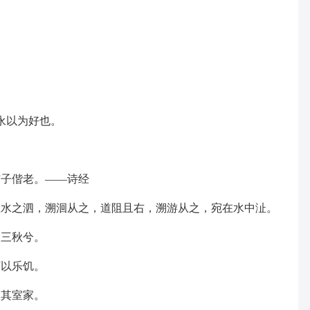
永以为好也。
与子偕老。——诗经
在水之泗，溯洄从之，道阻且右，溯游从之，宛在水中沚。
如三秋兮。
可以乐饥。
宜其室家。