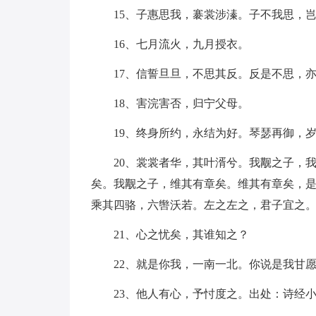
15、子惠思我，褰裳涉溱。子不我思，
16、七月流火，九月授衣。
17、信誓旦旦，不思其反。反是不思，
18、害浣害否，归宁父母。
19、终身所约，永结为好。琴瑟再御，
20、裳裳者华，其叶湑兮。我觏之子，
矣。我觏之子，维其有章矣。维其有章矣，
乘其四骆，六辔沃若。左之左之，君子宜之
21、心之忧矣，其谁知之？
22、就是你我，一南一北。你说是我甘
23、他人有心，予忖度之。出处：诗经