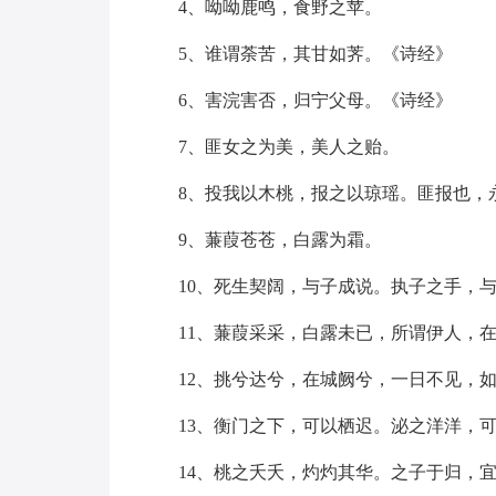
4、呦呦鹿鸣，食野之苹。
5、谁谓荼苦，其甘如荠。《诗经》
6、害浣害否，归宁父母。《诗经》
7、匪女之为美，美人之贻。
8、投我以木桃，报之以琼瑶。匪报也，
9、蒹葭苍苍，白露为霜。
10、死生契阔，与子成说。执子之手，
11、蒹葭采采，白露未已，所谓伊人，
12、挑兮达兮，在城阙兮，一日不见，
13、衡门之下，可以栖迟。泌之洋洋，
14、桃之夭夭，灼灼其华。之子于归，