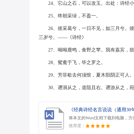
24、它山之石，可以攻玉。出处：诗经
25、终朝采绿，不盈一。
26、彼采葛兮，一日不见，如三月兮。
三岁兮。——《诗经》
27、呦呦鹿鸣，食野之苹。我有嘉宾，
28、鸳鸯于飞，毕之罗之。
29、芳菲歇去何须恨，夏木阳阴正可人
30、遡洄从之，道阻且右。遡游从之，
《经典诗经名言说说（通用30句）
将本文的Word文档下载到电脑，
推荐度：