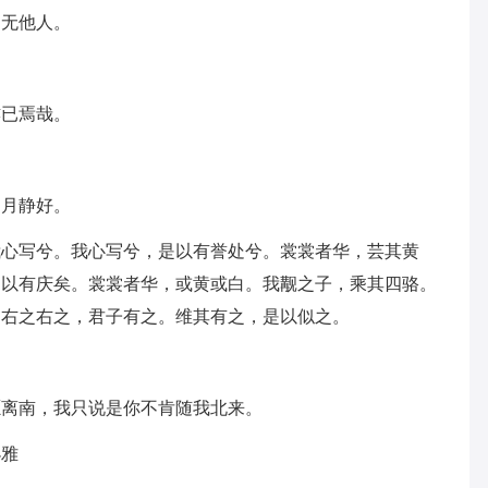
岂无他人。
亦已焉哉。
岁月静好。
我心写兮。我心写兮，是以有誉处兮。裳裳者华，芸其黄
是以有庆矣。裳裳者华，或黄或白。我觏之子，乘其四骆。
。右之右之，君子有之。维其有之，是以似之。
愿离南，我只说是你不肯随我北来。
小雅