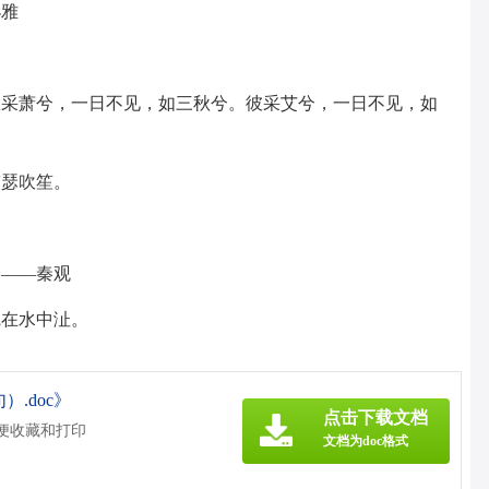
小雅
彼采萧兮，一日不见，如三秋兮。彼采艾兮，一日不见，如
鼓瑟吹笙。
。——秦观
宛在水中沚。
.doc》
点击下载文档
方便收藏和打印
文档为doc格式