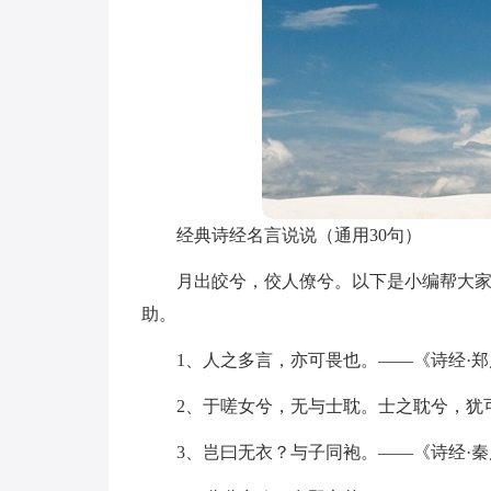
经典诗经名言说说（通用30句）
月出皎兮，佼人僚兮。以下是小编帮大
助。
1、人之多言，亦可畏也。——《诗经·郑
2、于嗟女兮，无与士耽。士之耽兮，犹
3、岂曰无衣？与子同袍。——《诗经·秦