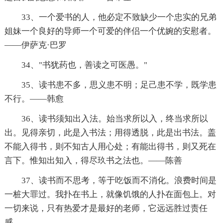
33、一个爱书的人，他必定不致缺少一个忠实的兄弟
姐妹一个良好的导师一个可爱的伴侣一个优婉的安慰者。
——伊萨克·巴罗
34、"书犹药也，善读之可医愚。"
35、读书患不多，思义患不明；足己患不学，既学患
不行。——韩愈
36、读书须知出入法。始当求所以入，终当求所以
出。见得亲切，此是入书法；用得透脱，此是出书法。盖
不能入得书，则不知古人用心处；有能出得书，则又死在
言下。惟知出知入，得尽玖书之法也。――陈善
37、读书而不思考，等于吃饭而不消化。浪费时间是
一桩大罪过。我扑在书上，就像饥饿的人扑在面包上。对
一切来说，只有热爱才是最好的老师，它远远胜过责任
感。