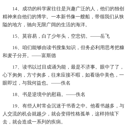
14、成功的科学家往往是兴趣广泛的人，他们的独创
精神来自他们的博学。一本新书像一艘船，带领我们从狭
隘的地方，驰向无限广阔的生活的海洋。
15、莫容易，白了少年头，空悲切。——岳飞
16、咱们能够由读书搜集知识，但务必利用思考把糠
和麦子分开。——富斯德
17、读书以过目成诵为能，最是不济事。眼中了了，
心下匆匆，方寸匆多，往来应接不暇，如看场中美色，一
眼即过，与我何益也。——佚名
18、书是逆境中的慰藉。——佚名
19、有些人时常会沉迷于书香之中。他看书越多，与
人交流的机会就越少，就会变得性格孤单，这样持续下
去，就会造成一系列的疾病。