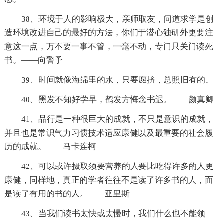
38、环境于人的影响极大，亲师取友，问道求学是创
造环境改进自己的最好的方法，你们于潜心独研外更要注
意这一点，万不要一事不管，一毫不动，专门只关门读死
书。——向警予
39、时间就像海绵里的水，只要愿挤，总照旧有的。
40、黑发不知好学早，鹤发方悔念书迟。——颜真卿
41、品行是一种很巨大的成就，不只是意识的成就，
并且也是常识气力习惯技术适应康健以及最重要的社会履
历的成就。——马卡连柯
42、可以或许摄取须要营养的人要比吃得许多的人更
康健，同样地，真正的学者往往不是读了许多书的人，而
是读了有用的书的人。——亚里斯
43、当我们读书太快或太慢时，我们什么也不能领