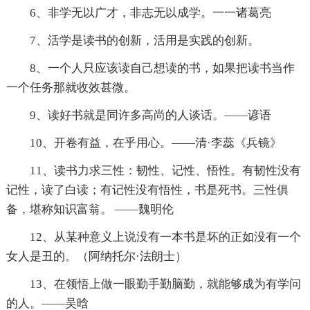
6、非学无以广才，非志无以成学。一一诸葛亮
7、活学是读书的创新，活用是实践的创新。
8、一个人只应该读自己想读的书，如果把读书当作
一个任务那就收效甚微。
9、读好书就是同许多高尚的人谈话。——谚语
10、开卷有益，在乎用心。——清·李蕊《兵镜》
11、读书力求三性：韧性、记性、悟性。有韧性没有
记性，读了白读；有记性没有悟性，书是死书。三性俱
备，堪称知识富翁。 ——魏明伦
12、从某种意义上说没有一本书是坏的正如没有一个
女人是丑的。（阿纳托尔·法朗士）
13、在领悟上做一眼勤手勤脑勤，就能够成为有学问
的人。——吴晗