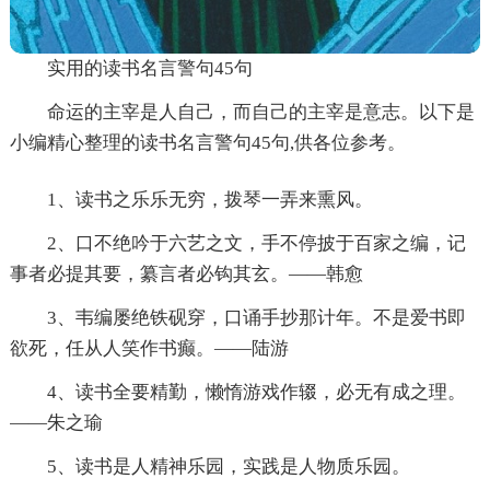
实用的读书名言警句45句
命运的主宰是人自己，而自己的主宰是意志。以下是
小编精心整理的读书名言警句45句,供各位参考。
1、读书之乐乐无穷，拨琴一弄来熏风。
2、口不绝吟于六艺之文，手不停披于百家之编，记
事者必提其要，纂言者必钩其玄。——韩愈
3、韦编屡绝铁砚穿，口诵手抄那计年。不是爱书即
欲死，任从人笑作书癫。——陆游
4、读书全要精勤，懒惰游戏作辍，必无有成之理。
——朱之瑜
5、读书是人精神乐园，实践是人物质乐园。