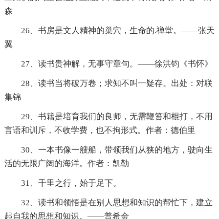
森
26、书房是文人精神的巢穴，生命的.禅堂。——张天
翼
27、读书贵神解，无事守章句。——徐洪钧《书怀》
28、读书当将破万卷；求知不叫一疑存。出处：对联
集锦
29、书籍是培育我们的良师，无需鞭笞和棍打，不用
言语和训斥，不收学费，也不拘形式。作者：德伯里
30、一本书像一艘船，带领我们从狭的地方，驶向生
活的无限广阔的海洋。作者：凯勒
31、千里之行，始于足下。
32、读书和领悟是在别人思想和知识的帮忙下，建立
起自我的思想和知识。——普希金