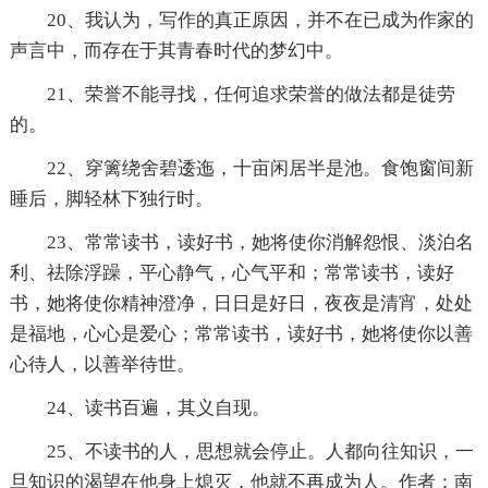
20、我认为，写作的真正原因，并不在已成为作家的
声言中，而存在于其青春时代的梦幻中。
21、荣誉不能寻找，任何追求荣誉的做法都是徒劳
的。
22、穿篱绕舍碧逶迤，十亩闲居半是池。食饱窗间新
睡后，脚轻林下独行时。
23、常常读书，读好书，她将使你消解怨恨、淡泊名
利、祛除浮躁，平心静气，心气平和；常常读书，读好
书，她将使你精神澄净，日日是好日，夜夜是清宵，处处
是福地，心心是爱心；常常读书，读好书，她将使你以善
心待人，以善举待世。
24、读书百遍，其义自现。
25、不读书的人，思想就会停止。人都向往知识，一
旦知识的渴望在他身上熄灭，他就不再成为人。作者：南